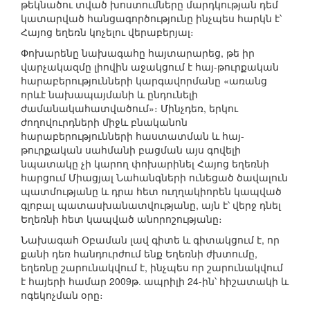
թեկնածու տված խոստումները մարդկության դեմ
կատարված հանցագործությունը ինչպես հարկն է՝
Հայոց եղեռն կոչելու վերաբերյալ։
Փոխարենը նախագահը հայտարարեց, թե իր
վարչակազմը լիովին աջակցում է հայ-թուրքական
հարաբերությունների կարգավորմանը «առանց
որևէ նախապայմանի և ընդունելի
ժամանակահատվածում»։ Մինչդեռ, երկու
ժողովուրդների միջև բնականոն
հարաբերությունների հաստատման և հայ-
թուրքական սահմանի բացման այս գովելի
նպատակը չի կարող փոխարինել Հայոց եղեռնի
հարցում Միացյալ Նահանգների ունեցած ծավալուն
պատմությանը և դրա հետ ուղղակիորեն կապված
գլոբալ պատասխանատվությանը, այն է՝ վերջ դնել
Եղեռնի հետ կապված անորոշությանը։
Նախագահ Օբաման լավ գիտե և գիտակցում է, որ
քանի դեռ հանդուրժում ենք Եղեռնի ժխտումը,
եղեռնը շարունակվում է, ինչպես որ շարունակվում
է հայերի համար 2009թ. ապրիլի 24-ին՝ հիշատակի և
ոգեկոչման օրը։