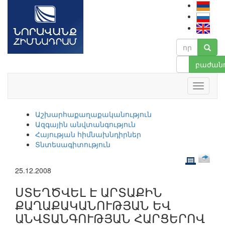
բաժանո
Աշխարհաքաղաքականություն
Ազգային անվտանգություն
Հայության հիմնախնդիրներ
Տնտեսագիտություն
25.12.2008
ՍՏԵՂԾՎԵԼ Է ԱՐՏԱՔԻՆ
ՔԱՂԱՔԱԿԱՆՈՒԹՅԱՆ ԵՎ
ԱՆՎՏԱՆԳՈՒԹՅԱՆ ՀԱՐՑԵՐՈՎ