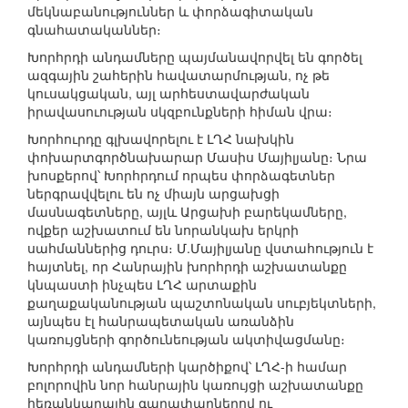
մեկնաբանություններ և փորձագիտական
գնահատականներ։
Խորհրդի անդամները պայմանավորվել են գործել
ազգային շահերին հավատարմության, ոչ թե
կուսակցական, այլ արհեստավարժական
իրավասուության սկզբունքների հիման վրա։
Խորհուրդը գլխավորելու է ԼՂՀ նախկին
փոխարտգործնախարար Մասիս Մայիլյանը։ Նրա
խոսքերով՝ Խորհրդում որպես փորձագետներ
ներգրավվելու են ոչ միայն արցախցի
մասնագետները, այլև Արցախի բարեկամները,
ովքեր աշխատում են նորանկախ երկրի
սահմաններից դուրս։ Մ.Մայիլյանը վստահություն է
հայտնել, որ Հանրային խորհրդի աշխատանքը
կնպաստի ինչպես ԼՂՀ արտաքին
քաղաքականության պաշտոնական սուբյեկտների,
այնպես էլ հանրապետական առանձին
կառույցների գործունեության ակտիվացմանը։
Խորհրդի անդամների կարծիքով՝ ԼՂՀ-ի համար
բոլորովին նոր հանրային կառույցի աշխատանքը
հեռանկարային գաղափարներով ու