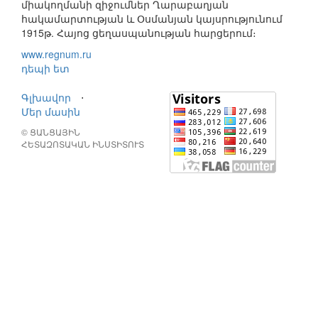
միակողմանի զիջումներ Ղարաբաղյան
հակամարտության և Օսմանյան կայսրությունում
1915թ. Հայոց ցեղասպանության հարցերում։
www.regnum.ru
դեպի ետ
Գլխավոր
⋅
Մեր մասին
© ՑԱՆՑԱՅԻՆ
ՀԵՏԱԶՈՏԱԿԱՆ ԻՆՍՏԻՏՈՒՏ