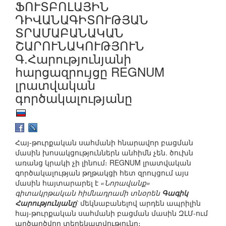
ՖՈՒՏԲՈԼԱՅԻՆ
ԴԻՎԱՆԱԳԻՏՈՒԹՅԱՆ
ՏՐԱՄԱԲԱՆԱԿԱՆ
ՇԱՐՈՒՆԱԿՈՒԹՅՈՒՆ
Գ.Հարությունյանի
հարցազրույցը REGNUM
լրատվական
գործակալությանը
Հայ-թուրքական սահմանի հնարավոր բացման
մասին խոսակցություններն անհիմն չեն. ծուխն
առանց կրակի չի լինում։ REGNUM լրատվական
գործակալության թղթակցի հետ զրույցում այս
մասին հայտարարել է
«Նորավանք»
գիտակրթական հիմնադրամի տնօրեն
Գագիկ
Հարությունյանը
՝ մեկնաբանելով արդեն ապրիլին
հայ-թուրքական սահմանի բացման մասին ԶԼՄ-ում
արծարծվող տեղեկատվությունը։