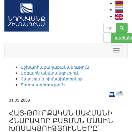
բաժանո
Աշխարհաքաղաքականություն
Ազգային անվտանգություն
Հայության հիմնախնդիրներ
Տնտեսագիտություն
31.03.2009
ՀԱՅ-ԹՈՒՐՔԱԿԱՆ ՍԱՀՄԱՆԻ
ՀՆԱՐԱՎՈՐ ԲԱՑՄԱՆ ՄԱՍԻՆ
ԽՈՍԱԿՑՈՒԹՅՈՒՆՆԵՐԸ՝