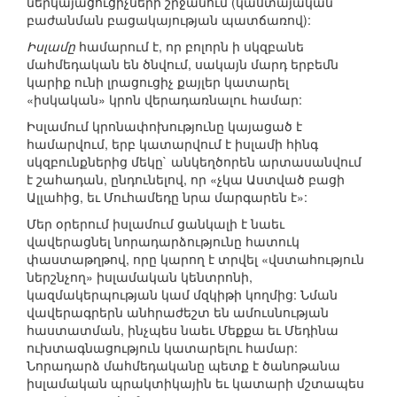
ներկայացուցիչների շրջանում (կաստայական
բաժանման բացակայության պատճառով):
Իսլամը
համարում է, որ բոլորն ի սկզբանե
մահմեդական են ծնվում, սակայն մարդ երբեմն
կարիք ունի լրացուցիչ քայլեր կատարել
«իսկական» կրոն վերադառնալու համար:
Իսլամում կրոնափոխությունը կայացած է
համարվում, երբ կատարվում է իսլամի հինգ
սկզբունքներից մեկը` անկեղծորեն արտասանվում
է շահադան, ընդունելով, որ «չկա Աստված բացի
Ալլահից, եւ Մուհամեդը նրա մարգարեն է»:
Մեր օրերում իսլամում ցանկալի է նաեւ
վավերացնել նորադարձությունը հատուկ
փաստաթղթով, որը կարող է տրվել «վստահություն
ներշնչող» իսլամական կենտրոնի,
կազմակերպության կամ մզկիթի կողմից: Նման
վավերագրերն անհրաժեշտ են ամուսնության
հաստատման, ինչպես նաեւ Մեքքա եւ Մեդինա
ուխտագնացություն կատարելու համար:
Նորադարձ մահմեդականը պետք է ծանոթանա
իսլամական պրակտիկային եւ կատարի մշտապես