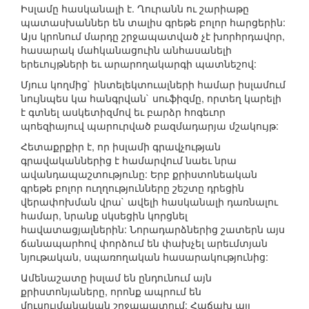
Իսլամը հասկանալի է. Ղուրանն ու շարիաթը
պատասխաններ են տալիս գրեթե բոլոր հարցերին:
Այս կրոնում մարդը շրջապատված չէ խորհրդավոր,
հասարակ մահկանացուին անհասանելի
երեւույթների եւ արարողակարգի պատնեշով:
Մյուս կողմից` ինտելեկտուալների համար իսլամում
նույնպես կա հանգրվան` սուֆիզմը, որտեղ կարելի
է գտնել ասկետիզմով եւ բարձր հոգեւոր
պոեզիայուվ պարուրված բազմադարյա մշակույթ:
Հետաքրքիր է, որ իսլամի գրավչության
գրավականներից է համարվում նաեւ նրա
ավանդապաշտությունը: Երբ քրիստոնեական
գրեթե բոլոր ուղղությունները շեշտը դրեցին
վերափոխման վրա` ավելի հասկանալի դառնալու
համար, նրանք սկսեցին կորցնել
հավատացյալներին: Նորադարձներից շատերն այս
ճանապարհով փորձում են փախչել արեւմտյան
նյութական, սպառողական հասարակությունից:
Ամենաշատը իսլամ են ընդունում այն
քրիստոնյաները, որոնք ապրում են
մուսուլմանական շրջապատում: Հաճախ այլ