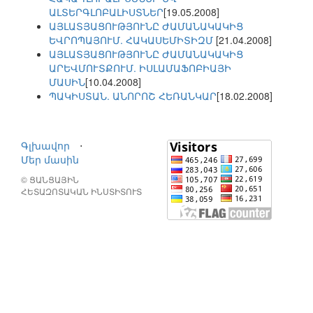
ԱԼՏԵՐԳԼՈԲԱԼԻՍՏՆԵՐ
[19.05.2008]
ԱՅԼԱՏՅԱՑՈՒԹՅՈՒՆԸ ԺԱՄԱՆԱԿԱԿԻՑ
ԵՎՐՈՊԱՅՈՒՄ. ՀԱԿԱՍԵՄԻՏԻԶՄ
[21.04.2008]
ԱՅԼԱՏՅԱՑՈՒԹՅՈՒՆԸ ԺԱՄԱՆԱԿԱԿԻՑ
ԱՐԵՎՄՈՒՏՔՈՒՄ. ԻՍԼԱՄԱՖՈԲԻԱՅԻ
ՄԱՍԻՆ
[10.04.2008]
ՊԱԿԻՍՏԱՆ. ԱՆՈՐՈՇ ՀԵՌԱՆԿԱՐ
[18.02.2008]
Գլխավոր
⋅
Մեր մասին
© ՑԱՆՑԱՅԻՆ
ՀԵՏԱԶՈՏԱԿԱՆ ԻՆՍՏԻՏՈՒՏ