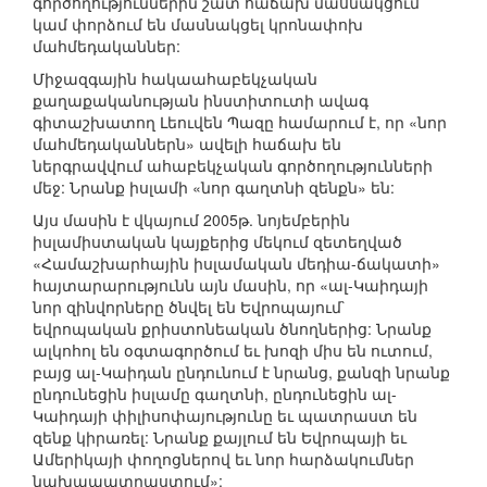
գործողություններին շատ հաճախ մասնակցում
կամ փորձում են մասնակցել կրոնափոխ
մահմեդականներ:
Միջազգային հակաահաբեկչական
քաղաքականության ինստիտուտի ավագ
գիտաշխատող Լեուվեն Պազը համարում է, որ «նոր
մահմեդականներն» ավելի հաճախ են
ներգրավվում ահաբեկչական գործողությունների
մեջ: Նրանք իսլամի «նոր գաղտնի զենքն» են:
Այս մասին է վկայում 2005թ. նոյեմբերին
իսլամիստական կայքերից մեկում զետեղված
«Համաշխարհային իսլամական մեդիա-ճակատի»
հայտարարությունն այն մասին, որ «ալ-Կաիդայի
նոր զինվորները ծնվել են Եվրոպայում`
եվրոպական քրիստոնեական ծնողներից: Նրանք
ալկոհոլ են օգտագործում եւ խոզի միս են ուտում,
բայց ալ-Կաիդան ընդունում է նրանց, քանզի նրանք
ընդունեցին իսլամը գաղտնի, ընդունեցին ալ-
Կաիդայի փիլիսոփայությունը եւ պատրաստ են
զենք կիրառել: Նրանք քայլում են Եվրոպայի եւ
Ամերիկայի փողոցներով եւ նոր հարձակումներ
նախապատրաստում»: