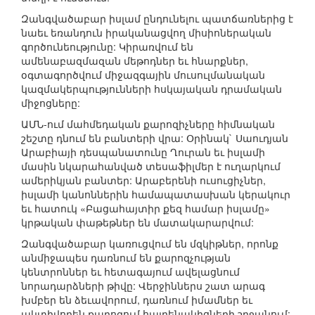
Զանգվածաբար իսլամ ընդունելու պատճառներից է
նաեւ եռանդուն իրականացվող միսիոներական
գործունեությունը: Կիրառվում են
ամենաբազմազան մեթոդներ եւ հնարքներ,
օգտագործվում միջազգային մուսուլմանական
կազմակերպությունների հսկայական դրամական
միջոցները:
ԱՄՆ-ում մահմեդական քարոզիչները հիմնական
շեշտը դնում են բանտերի վրա: Օրինակ` Սաուդյան
Արաբիայի դեսպանատունը Ղուրան եւ իսլամի
մասին նկարահանված տեսաֆիլմեր է ուղարկում
ամերիկյան բանտեր: Արաբերենի ուսուցիչներ,
իսլամի կանոններին համապատասխան կերակուր
եւ հատուկ «Բացահայտիր քեզ համար իսլամը»
կրթական փաթեթներ են մատակարարվում:
Զանգվածաբար կառուցվում են մզկիթներ, որոնք
անմիջապես դառնում են քարոզչության
կենտրոններ եւ հետագայում ավելացնում
նորադարձների թիվը: Վերջիններս շատ արագ
խմբեր են ձեւավորում, դառնում իմամներ եւ
ակտիվորեն քարոզում հայրենակիցների շրջանում: