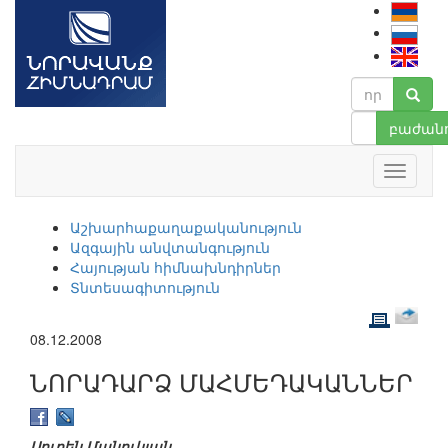
բաժանո
Աշխարհաքաղաքականություն
Ազգային անվտանգություն
Հայության հիմնախնդիրներ
Տնտեսագիտություն
08.12.2008
ՆՈՐԱԴԱՐՁ ՄԱՀՄԵԴԱԿԱՆՆԵՐ
Սուրեն Մանուկյան