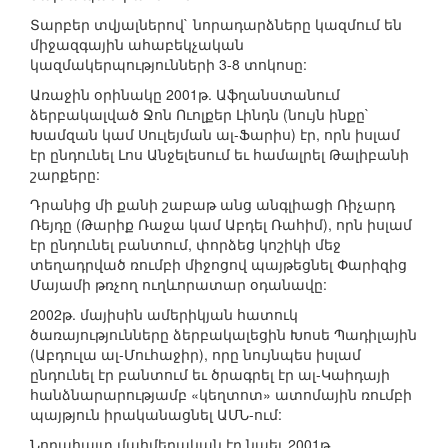
Տարբեր տվյալներով` նորադարձները կազմում են
միջազգային ահաբեկչական
կազմակերպությունների 3-8 տոկոսը:
Առաջին օրինակը 2001թ. Աֆղանստանում
ձերբակալված Ջոն Ուոլքեր Լինդն (նույն ինքը`
Խամզան կամ Սուլեյման ալ-Ֆարիս) էր, որն իսլամ
էր ընդունել Լոս Անջելեսում եւ համալրել Թալիբանի
շարքերը:
Դրանից մի քանի շաբաթ անց անգլիացի Ռիչարդ
Ռեյդը (Թարիք Ռաջա կամ Աբդել Ռահիմ), որն իսլամ
էր ընդունել բանտում, փորձեց կոշիկի մեջ
տեղադրված ռումբի միջոցով պայթեցնել Փարիզից
Մայամի թռչող ուղևորատար օդանավը:
2002թ. մայիսին ամերիկյան հատուկ
ծառայությունները ձերբակալեցին Խոսե Պադիլային
(Աբդուլա ալ-Մուհաջիր), որը նույնպես իսլամ
ընդունել էր բանտում եւ ծրագրել էր ալ-Կաիդայի
հանձնարարությամբ «կեղտոտ» ատոմային ռումբի
պայթյուն իրականացնել ԱՄՆ-ում:
Նորահայտ մահմեդական էր նաեւ 2001թ.