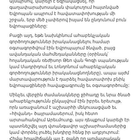
Այսպիսով, կարելի է եզրակացնել, որ
գաղափարախոսական փակուղում հայտնված
Եվրոպան ապրում է հավատափոխության մի
շրջան, երբ մեծ չափերով իսլամ են ընդունում բուն
եվրոպացիները:
Բացի այդ, եթե նախկինում ահաբեկչական
գործողություններ իրականացնելու համար
օգտագործվում էին Եվրոպայում ծնված, բայց
ավանդական մահմեդականները (օրինակ`
հոլանդական ռեժիսոր Թեո վան Գոգի սպանության
կամ Մադրիդում եւ Լոնդոնում ահաբեկչական
գործողություններ իրականացնողները), ապա այժմ
մարտավարություն է դարձել հավատափոխ բնիկ
եվրոպացիների հավաքագրումը եւ օգտագործումը:
Մինչեւ վերջին ժամանակները ջիհադը եւ նրա ծնած
ահաբեկչությունն ընկալվում էին իբրեւ երեւույթ,
որն առաջանում է աշխարհի մեկուսացված եւ
«հիվանդ» ծայրամասերում, իսկ հետո
արտահանվում Արեւմուտք. այս դեպքում կարելի էր
պատնեշվել այդ վտանգավոր աշխարհամասերից
կամ փորձել լուծել խնդիրը հենց իր աղբյուրում:
Հիմա իրավիճակն այլ է, քանի որ արմատական