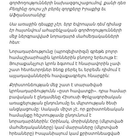
գործողությունների նախազգուշացումով, քանի դեռ
Բեռլինը դուրս չի բերել զորքերը Իրաքից եւ
Աֆղանստանից:
Սա առաջին դեպքը չէր, երբ Եվրոպան դեմ դիմաց
էր հայտնվում ահաբեկչական գործողությունների
մեջ ներգրավված նորադարձ մահմեդականների
հետ:
Նորադարձությունը (պրոզելիտիզմ) գրեթե բոլոր
համաշխարհային կրոններին բնորոշ երեւույթ է:
Յուրաքանչյուր կրոն ձգտում է հնարավորին չափ
շատ հետեւորդներ ձեռք բերել եւ երբեմն դիմում է
այլադավաններին հավաքագրելու հնարքին:
Քրիստոնեության
մեջ շատ է տարածված
կրոնադարձությունն «ըստ հավատքի». դրա համար
բավական է ընդամենը Հիսուսի Փրկչագործական
առաքելության ընդունումը եւ մկրտության ծեսի
անցկացումը: Սակայն միշտ չէ, որ քրիստոնեական
համայնքը հեշտությամբ ընդունում է
նորադարձներին: Օրինակ, մորիսկները (մկրտված
մահմեդականները) կամ մարրաները (մկրտված
հրեաները) Իսպանիայում կամ քրիստոնեացված