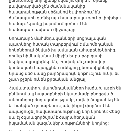
ընդունումը նոր կյանք սկսելու փորձ է: Նրանք
բավարարված չեն ժամանակակից
հասարակության վիճակով եւ փորձում են
ճանապարհ գտնել այս հասարակությունը փոխելու
համար: Նրանք իսլամում գտնում են
համապատասխան միջավայր:
Նորադարձ մահմեդականների սոցիալական
պատկերը հստակ տարբերվում է մահմեդական
երկրներում ծնված իսլամական ահաբեկիչներից,
որոնք հիմնականում միջին եւ բարձր դասի
ներկայացուցիչներ են, բավական չափավոր
կրոնական հայացքներ ունեցող ընտանիքներից:
Նրանց մեծ մասը բարձրագույն կրթություն ունի, եւ
շատ քչերն ունեն քրեական անցյալ:
Հավատափոխ մահմեդականները հաճախ աչքի են
ընկնում այլ հայացքների նկատմամբ ընդգծված
անհանդուրժողականությամբ, ավելի ծայրահեղ են
եւ հակված զոհաբերության, ինչով փորձում են
ապացուցել հավատարմությունը նոր կրոնին: Հենց
սա էլ օգտագործվում է ծայրահեղական
իսլամական կազմակերպությունների կողմից: