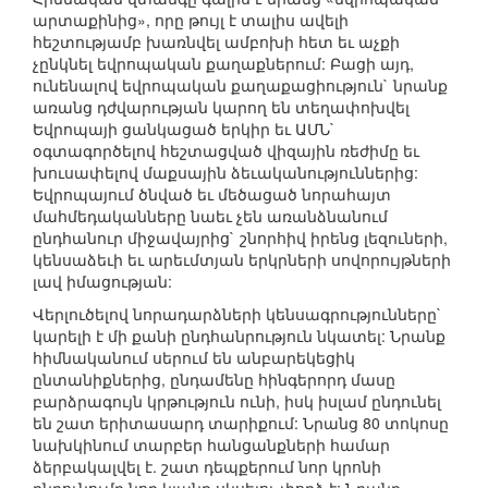
արտաքինից», որը թույլ է տալիս ավելի
հեշտությամբ խառնվել ամբոխի հետ եւ աչքի
չընկնել եվրոպական քաղաքներում: Բացի այդ,
ունենալով եվրոպական քաղաքացիություն` նրանք
առանց դժվարության կարող են տեղափոխվել
Եվրոպայի ցանկացած երկիր եւ ԱՄՆ`
օգտագործելով հեշտացված վիզային ռեժիմը եւ
խուսափելով մաքսային ձեւականություններից:
Եվրոպայում ծնված եւ մեծացած նորահայտ
մահմեդականները նաեւ չեն առանձնանում
ընդհանուր միջավայրից` շնորհիվ իրենց լեզուների,
կենսաձեւի եւ արեւմտյան երկրների սովորույթների
լավ իմացության:
Վերլուծելով նորադարձների կենսագրությունները`
կարելի է մի քանի ընդհանրություն նկատել: Նրանք
հիմնականում սերում են անբարեկեցիկ
ընտանիքներից, ընդամենը հինգերորդ մասը
բարձրագույն կրթություն ունի, իսկ իսլամ ընդունել
են շատ երիտասարդ տարիքում: Նրանց 80 տոկոսը
նախկինում տարբեր հանցանքների համար
ձերբակալվել է. շատ դեպքերում նոր կրոնի