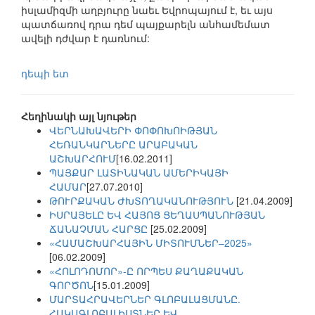
իսլամիզմի աղբյուրը նաեւ Եվրոպայում է, եւ այս
պատճառով դրա դեմ պայքարելն անհամեմատ
ավելի դժվար է դառնում:
դեպի ետ
Հեղինակի այլ նյութեր
ՎԵՐՆԱԽԱՎԵՐԻ ՓՈՓՈԽՈԻԹՅԱՆ
ՀԵՌԱՆԿԱՐՆԵՐԸ ԱՐԱԲԱԿԱՆ
ԱՇԽԱՐՀՈՒՄ
[16.02.2011]
ՊԱՅՔԱՐ ԼԱՏԻՆԱԿԱՆ ԱՄԵՐԻԿԱՅԻ
ՀԱՄԱՐ
[27.07.2010]
ԹՈՒՐՔԱԿԱՆ ԺԽՏՈՂԱԿԱՆՈՒԹՅՈՒՆ
[21.04.2009]
ԻՍՐԱՅԵԼԸ ԵՎ ՀԱՅՈՑ ՑԵՂԱՍՊԱՆՈՒԹՅԱՆ
ՃԱՆԱՉՄԱՆ ՀԱՐՑԸ
[25.02.2009]
«ՀԱՄԱՇԽԱՐՀԱՅԻՆ ՄԻՏՈՒՄՆԵՐ–2025»
[06.02.2009]
«ՀՈԼՈԴՈՄՈՐ»-Ը ՈՐՊԵՍ ՔԱՂԱՔԱԿԱՆ
ԳՈՐԾՈՆ
[15.01.2009]
ՄԱՐՏԱՀՐԱՎԵՐՆԵՐ ԳԼՈԲԱԼԱՑՄԱՆԸ.
ՀԱԿԱԳԼՈԲԱԼԻՍՏՆԵՐ ԵՎ