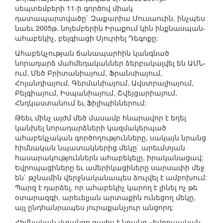
սեպտեմբերի 11-ի գործով միակ
դատապարտվածը` Զաքարիա Մուսաուին, ինչպես
նաեւ 2005թ. նոյեմբերին Իրաքում կին ինքնասպան-
ահաբեկիչ, բելգիացի Մյուրիել Դեգոքը:
Ահաբեկչության ճանապարհին կանգնած
նորադարձ մահմեդականներ ձերբակալվել են ԱՄՆ-
ում, Մեծ Բրիտանիայում, Ֆրանսիայում,
Հոլանդիայում, Գերմանիայում, Ավստրալիայում,
Բելգիայում, Իսպանիայում, Շվեյցարիայում,
Հնդկաստանում եւ Ֆիլիպիններում:
Թեեւ մինչ այժմ մեծ մասամբ հնարավոր է եղել
կանխել նորադարձների կազմակերպած
ահաբեկչական գործողությունները, սակայն նրանց
հիմնական նպատակներից մեկը` արեւմտյան
հասարակություններն ահաբեկելը, իրականացավ:
Եվրոպացիները եւ ամերիկացիները սարսափի մեջ
են` թշնամին վերջնականապես ձուլվել է ամբոխում:
Պարզ է դարձել, որ ահաբեկիչ կարող է լինել ոչ թե
օտարազգի, արեւելյան արտաքին ունեցող մեկը,
այլ ընդհանրապես յուրաքանչյուր անցորդ:
Հիմնական վտանգը գալիս է նրանց «եվրոպական