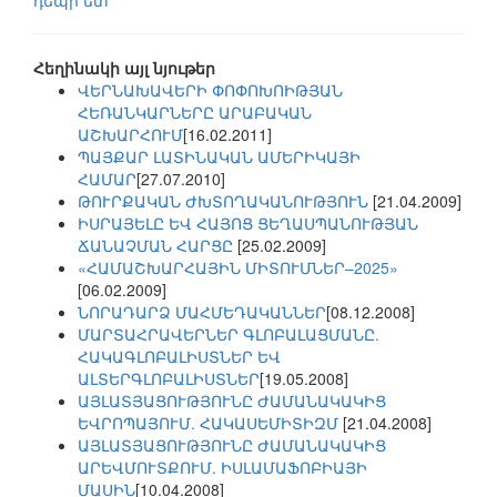
դեպի ետ
Հեղինակի այլ նյութեր
ՎԵՐՆԱԽԱՎԵՐԻ ՓՈՓՈԽՈԻԹՅԱՆ
ՀԵՌԱՆԿԱՐՆԵՐԸ ԱՐԱԲԱԿԱՆ
ԱՇԽԱՐՀՈՒՄ
[16.02.2011]
ՊԱՅՔԱՐ ԼԱՏԻՆԱԿԱՆ ԱՄԵՐԻԿԱՅԻ
ՀԱՄԱՐ
[27.07.2010]
ԹՈՒՐՔԱԿԱՆ ԺԽՏՈՂԱԿԱՆՈՒԹՅՈՒՆ
[21.04.2009]
ԻՍՐԱՅԵԼԸ ԵՎ ՀԱՅՈՑ ՑԵՂԱՍՊԱՆՈՒԹՅԱՆ
ՃԱՆԱՉՄԱՆ ՀԱՐՑԸ
[25.02.2009]
«ՀԱՄԱՇԽԱՐՀԱՅԻՆ ՄԻՏՈՒՄՆԵՐ–2025»
[06.02.2009]
ՆՈՐԱԴԱՐՁ ՄԱՀՄԵԴԱԿԱՆՆԵՐ
[08.12.2008]
ՄԱՐՏԱՀՐԱՎԵՐՆԵՐ ԳԼՈԲԱԼԱՑՄԱՆԸ.
ՀԱԿԱԳԼՈԲԱԼԻՍՏՆԵՐ ԵՎ
ԱԼՏԵՐԳԼՈԲԱԼԻՍՏՆԵՐ
[19.05.2008]
ԱՅԼԱՏՅԱՑՈՒԹՅՈՒՆԸ ԺԱՄԱՆԱԿԱԿԻՑ
ԵՎՐՈՊԱՅՈՒՄ. ՀԱԿԱՍԵՄԻՏԻԶՄ
[21.04.2008]
ԱՅԼԱՏՅԱՑՈՒԹՅՈՒՆԸ ԺԱՄԱՆԱԿԱԿԻՑ
ԱՐԵՎՄՈՒՏՔՈՒՄ. ԻՍԼԱՄԱՖՈԲԻԱՅԻ
ՄԱՍԻՆ
[10.04.2008]