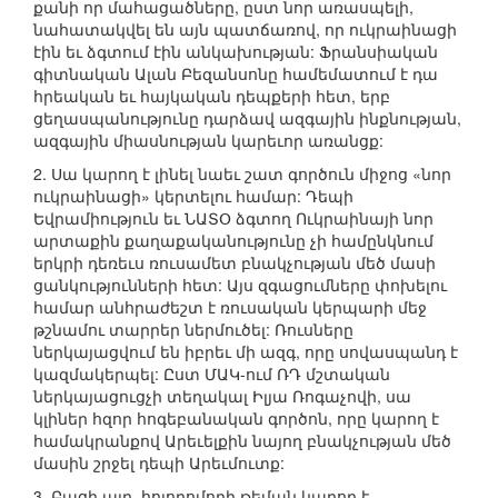
քանի որ մահացածները, ըստ նոր առասպելի,
նահատակվել են այն պատճառով, որ ուկրաինացի
էին եւ ձգտում էին անկախության: Ֆրանսիական
գիտնական Ալան Բեզանսոնը համեմատում է դա
հրեական եւ հայկական դեպքերի հետ, երբ
ցեղասպանությունը դարձավ ազգային ինքնության,
ազգային միասնության կարեւոր առանցք:
2. Սա կարող է լինել նաեւ շատ գործուն միջոց «նոր
ուկրաինացի» կերտելու համար: Դեպի
Եվրամիություն եւ ՆԱՏՕ ձգտող Ուկրաինայի նոր
արտաքին քաղաքականությունը չի համընկնում
երկրի դեռեւս ռուսամետ բնակչության մեծ մասի
ցանկությունների հետ: Այս զգացումները փոխելու
համար անհրաժեշտ է ռուսական կերպարի մեջ
թշնամու տարրեր ներմուծել: Ռուսները
ներկայացվում են իբրեւ մի ազգ, որը սովասպանդ է
կազմակերպել: Ըստ ՄԱԿ-ում ՌԴ մշտական
ներկայացուցչի տեղակալ Իլյա Ռոգաչովի, սա
կլիներ հզոր հոգեբանական գործոն, որը կարող է
համակրանքով Արեւելքին նայող բնակչության մեծ
մասին շրջել դեպի Արեւմուտք:
3. Բացի այդ, հոլոդոմորի թեման կարող է