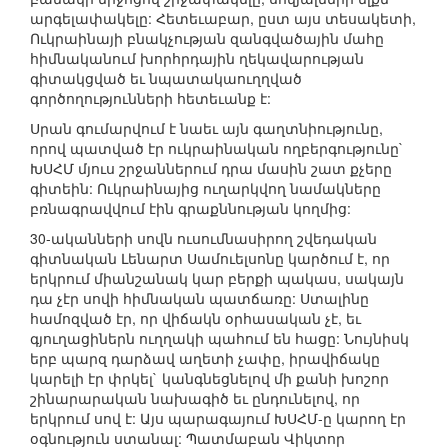
արգելափակելը: Հետեւաբար, ըստ այս տեսակետի,
Ուկրաինայի բնակչության զանգվածային մահը
հիմնականում խորհրդային ղեկավարության
գիտակցված եւ նպատակաուղղված
գործողությունների հետեւանք է:
Սրան գումարվում է նաեւ այն գաղտնիությունը,
որով պատված էր ուկրաինական ողբերգությունը`
ԽՍՀՄ մյուս շրջաններում դրա մասին շատ քչերը
գիտեին: Ուկրաինայից ուղարկվող նամակները
բռնագրավվում էին գրաքննության կողմից:
30-ականների սովն ուսումնասիրող շվեդական
գիտնական Լենարտ Սամուելսոնը կարծում է, որ
երկրում միանշանակ կար բերքի պակաս, սակայն
դա չէր սովի հիմնական պատճառը: Ստալինը
համոզված էր, որ վիճակն օրհասական չէ, եւ
գյուղացիներն ուղղակի պահում են հացը: Նույնիսկ
երբ պարզ դարձավ աղետի չափը, իրավիճակը
կարելի էր փրկել` կանգնեցնելով մի քանի խոշոր
շինարարական նախագիծ եւ ընդունելով, որ
երկրում սով է: Այս պարագայում ԽՍՀՄ-ը կարող էր
օգնություն ստանալ: Պատմաբան Վիկտոր