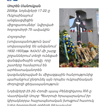
Սուրեն Մանուկյան
2008թ. նոյեմբերի 17-22-ը
Ուկրաինայում
անցկացվեցին
միջոցառումներ` նվիրված
հոլոդոմորի 75-ամյակին:
Հոլոդոմոր
(սովասպանություն կամ
սովասպանդ) են անվանում
1932-1933թթ. ԽՍՀՄ մի շարք
շրջաններում տեղի ունեցած
զանգվածային սովը, որը
շատերը համարում են
արհեստականորեն
կազմակերպված եւ միջազգային հանրությունից
պահանջում ընդունել այն որպես ուկրաինական
ժողովրդի ցեղասպանություն:
Նոյեմբերի 23-ին Հռոմի պապ Բենեդիկտոս XVI-ը
Վատիկանի Սուրբ Պետրոսի հրապարակում իր
կիրակնօրյա հայրապետական խոսքում հատուկ
նշեց հոլոդոմորի զոհերի հիշատակը: