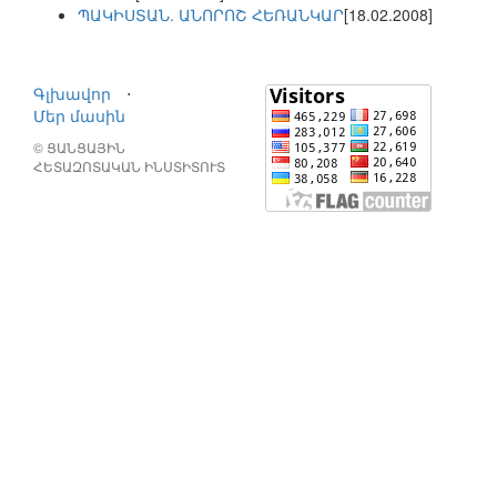
ՊԱԿԻՍՏԱՆ. ԱՆՈՐՈՇ ՀԵՌԱՆԿԱՐ
[18.02.2008]
Գլխավոր
⋅
Մեր մասին
© ՑԱՆՑԱՅԻՆ
ՀԵՏԱԶՈՏԱԿԱՆ ԻՆՍՏԻՏՈՒՏ