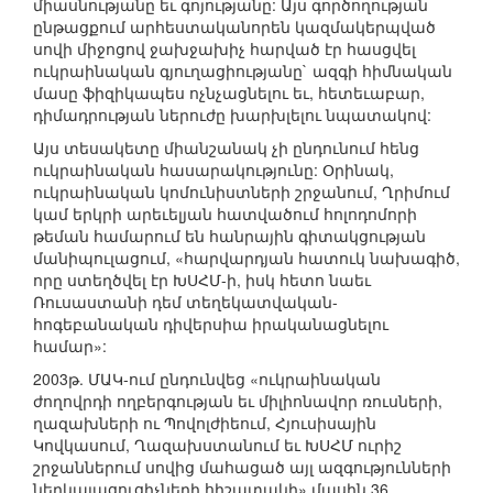
միասնությանը եւ գոյությանը: Այս գործողության
ընթացքում արհեստականորեն կազմակերպված
սովի միջոցով ջախջախիչ հարված էր հասցվել
ուկրաինական գյուղացիությանը` ազգի հիմնական
մասը ֆիզիկապես ոչնչացնելու եւ, հետեւաբար,
դիմադրության ներուժը խարխլելու նպատակով:
Այս տեսակետը միանշանակ չի ընդունում հենց
ուկրաինական հասարակությունը: Օրինակ,
ուկրաինական կոմունիստների շրջանում, Ղրիմում
կամ երկրի արեւելյան հատվածում հոլոդոմորի
թեման համարում են հանրային գիտակցության
մանիպուլացում, «հարվարդյան հատուկ նախագիծ,
որը ստեղծվել էր ԽՍՀՄ-ի, իսկ հետո նաեւ
Ռուսաստանի դեմ տեղեկատվական-
հոգեբանական դիվերսիա իրականացնելու
համար»:
2003թ. ՄԱԿ-ում ընդունվեց «ուկրաինական
ժողովրդի ողբերգության եւ միլիոնավոր ռուսների,
ղազախների ու Պովոլժիեում, Հյուսիսային
Կովկասում, Ղազախստանում եւ ԽՍՀՄ ուրիշ
շրջաններում սովից մահացած այլ ազգությունների
ներկայացուցիչների հիշատակի» մասին 36