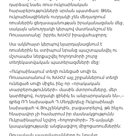
դարձավ նաեւ ռուս-ուկրաինական
հարաբերությունների սրման պատճառ: Թեեւ
ուկրաինացիներն ուղղակի չեն մեղադրում
ռուսներին ցեղասպանության իրականացման մեջ,
սակայն անուղղակի կերպով մատնանշում են
Ռուսաստանը` իբրեւ ԽՍՀՄ իրավահաջորդ:
Սա ակնհայտ կերպով նյարդայնացնում է
ռուսներին եւ ստիպում նրանց պաշտպանվել ու
մշտապես ներքաշվել հոլոդոմորի շուրջ
տեղեկատվական պատերազմների մեջ:
«Ուկրաինայում տեղի ունեցած սովի եւ
Ռուսաստանում ու ԽՍՀՄ այլ շրջաններում տեղի
ունեցած սովի միջեւ ինչ-որ «որակական
տարբերությունների» մասին մտորումները, մեր
կարծիքով, ուղղակի ցինիկ եւ անբարոյական են»,–
գրեց ՌԴ նախագահ Դ.Մեդվեդեւը Ուկրաինայի
նախագահ Վ.Յուշչենկոյին, բացատրելով, թե ինչու
հնարավոր չի համարում իր մասնակցությունն
Ուկրաինայում նշվող «հոլոդոմորի» 75-ամյակի
կապակցությամբ անցկացվող միջոցառումներին:
Ռուսական պատմաբանները եւ նրանց