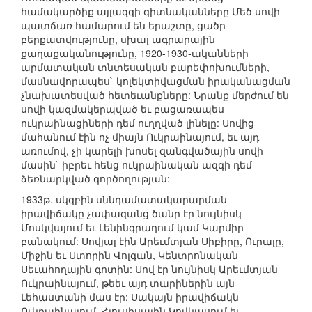
համակարծիք այլազգի գիտնականները Մեծ սովի
պատճառ համարում են երաշտը, ցածր
բերքատվությունը, սխալ ագրարային
քաղաքականությունը, 1920-1930-ականների
արմատական տնտեսական բարեփոխումների,
մասնավորապես` կոլեկտիվացման իրականացման
չնախատեսված հետեւանքները: Նրանք մերժում են
սովի կազմակերպված եւ բացառապես
ուկրաինացիների դեմ ուղղված լինելը: Սովից
մահանում էին ոչ միայն Ուկրաինայում, եւ այդ
առումով, չի կարելի խոսել զանգվածային սովի
մասին` իբրեւ հենց ուկրաինական ազգի դեմ
ձեռնարկված գործողության:
1933թ. սկզբին սննդամատակարարման
իրավիճակը չափազանց ծանր էր նույնիսկ
Մոսկվայում եւ Լենինգրադում կամ Կարմիր
բանակում: Սովյալ էին Արեւմտյան Սիբիրը, Ուրալը,
Միջին եւ Ստորին Վոլգան, Կենտրոնական
Սեւահողային գոտին: Սով էր նույնիսկ Արեւմտյան
Ուկրաինայում, թեեւ այդ տարիներին այն
Լեհաստանի մաս էր: Սակայն իրավիճակն
Ուկրաինայում, Հյուսիսային Կովկասում եւ