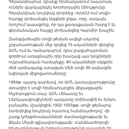
Գերմանիայում, դրանք հիմնականում նպատակ
ունեին վարկաբեկել Խորհրդային Միությունը:
Գերմանիան նույնիսկ փորձեց «ԽՍՀՄ-ում սովի»
հարցը փոխանցել Ազգերի լիգա, որը, սակայն,
որոշում կայացրեց, որ դա քաղաքական հարց է եւ
գերմանական հայցը փոխանցեց Կարմիր խաչին:
Զանգվածային սովի թեման ավելի ակտիվ
շրջանառության մեջ դրվեց 70-ականների վերջից
ԱՄՆ-ում եւ Կանադայում, դրա բացահայտման
գործում առաջնային դեր խաղաց այս երկրների
ուկրաինական համայնքը: 80-ականների սկզբին
մեծ արձագանք ստացան Մեծ սովի 50-ամյակին
նվիրված միջոցառումները:
1984թ. պարզ դարձավ, որ ԱՄՆ կառավարությունը
մտադիր է սովի հիմնահարցին միջազգային
հնչեղություն տալ: ԱՄՆ Սենատը եւ
Ներկայացուցիչների պալատը օրինագիծ եւ երկու
բանաձեւ մշակեցին 1932-1933թթ. սովի թեմայով:
Ստեղծվեց նույնիսկ հատուկ հանձնաժողով` մի
շարք կոնգրեսականների մասնակցությամբ եւ
Ջեյմս Մեյսի գլխավորությամբ: Հանձնաժողովի
հետաքննության եզրակացությունը սպասելի էր`