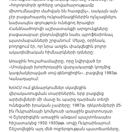
«հոլոդոմորի զոհերը սովահարությամբ
միտումնավոր մահվան են հասցվել», սակայն այն
չէր բացահայտել ուկրաինացիներին ոչնչացնելու
նախապես գոյություն ունեցող ծրագիր:
Հանձնաժողովի աշխատանքի արդյունքները
բացասաբար ընդունվեցին նաեւ պրոֆեսիոնալ
պատմաբանների շրջանում: Մեյսը, օրինակ,
բողոքում էր, որ նրա առջեւ փակվեցին բոլոր
ակադեմիական հիմնարկների դռները:
Առաջին հուշահամալիրը, որը նվիրված էր
«Մոսկվայի խորհրդային վարչակարգի կողմից
կազմակերպված սով-գենոցիդին», բացվեց 1983թ.
Կանադայում:
ԽՍՀՄ-ում քննարկումներ սկսվեցին
վերակառուցման տարիներին, երբ բացվեց
արխիվների մի մասը եւ պարզ դարձան տեղի
ունեցածի իրական չափերը: 1987թ. դեկտեմբերի 25-
ին Ուկրաինայի կոմկուսի առաջին քարտուղար
Վ.Շչերբիցկին առաջին անգամ պաշտոնապես
հիշատակեց 1932-1933թթ. սովը Ուկրաինայում:
Շեշտվեցին այդ մեծ ողբերգության պատճառները,