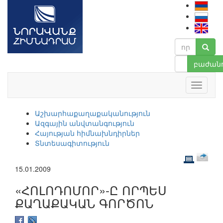
բաժանո
Աշխարհաքաղաքականություն
Ազգային անվտանգություն
Հայության հիմնախնդիրներ
Տնտեսագիտություն
15.01.2009
«ՀՈԼՈԴՈՄՈՐ»-Ը ՈՐՊԵՍ
ՔԱՂԱՔԱԿԱՆ ԳՈՐԾՈՆ