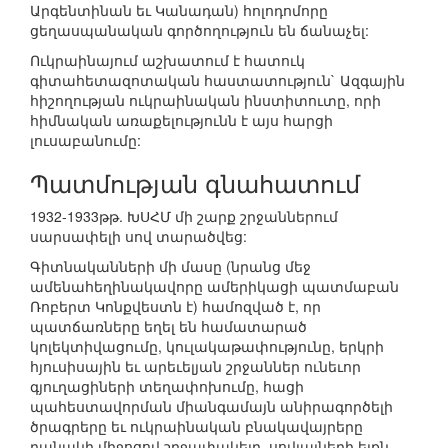
Արգենտինան եւ Կանադան) հոլոդոմորը
ցեղասպանական գործողություն են ճանաչել:
Ուկրաինայում աշխատում է հատուկ
գիտահետազոտական հաստատություն` Ազգային
հիշողության ուկրաինական ինստիտուտը, որի
հիմնական առաքելությունն է այս հարցի
լուսաբանումը:
Պատմության գնահատում
1932-1933թթ. ԽՍՀՄ մի շարք շրջաններում
սարսափելի սով տարածվեց:
Գիտնականների մի մասը (նրանց մեջ
ամենահեղինակավորը ամերիկացի պատմաբան
Ռոբերտ Կոնքվեստն է) համոզված է, որ
պատճառները եղել են համատարած
կոլեկտիվացումը, կուլակաթափությունը, երկրի
հյուսիսային եւ արեւելյան շրջաններ ունեւոր
գյուղացիների տեղափոխումը, հացի
պահեստավորման միանգամայն անիրագործելի
ծրագրերը եւ ուկրաինական բնակավայրերը
բանակի միջոցով շրջափակելը, սովյալների ելքն