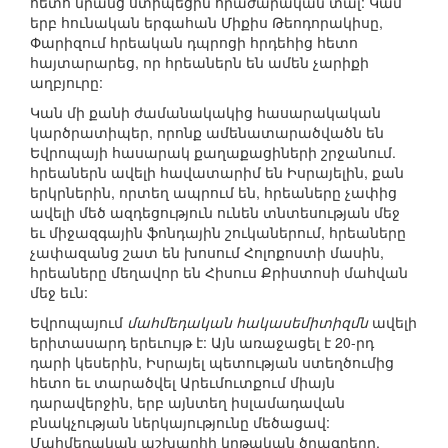
հետո նրանց ստիպեցին հրաժարական տալ: Կամ
երբ հունական երգահան Միքիս Թեոդորակիսը,
Փարիզում հրեական դպրոցի հրդեհից հետո
հայտարարեց, որ հրեաներն են ամեն չարիքի
աղբյուրը:
Կան մի քանի ժամանակակից հասարակական
կարծրատիպեր, որոնք ամենատարածվածն են
Եվրոպայի հասարակ քաղաքացիների շրջանում.
հրեաներն ավելի հավատարիմ են Իսրայելին, քան
երկրներին, որտեղ ապրում են, հրեաները չափից
ավելի մեծ ազդեցություն ունեն տնտեսության մեջ
եւ միջազգային ֆոնդային շուկաներում, հրեաները
չափազանց շատ են խոսում Հոլոքոստի մասին,
հրեաները մեղավոր են Հիսուս Քրիստոսի մահվան
մեջ եւն:
Եվրոպայում
մահմեդական հակասեմիտիզմն
ավելի
երիտասարդ երեւույթ է: Այն առաջացել է 20-րդ
դարի կեսերին, Իսրայել պետության ստեղծումից
հետո եւ տարածվել Արեւմուտքում միայն
դարավերջին, երբ այնտեղ իսլամադավան
բնակչության ներկայությունը մեծացավ:
Մահմեդական աշխարհի կրթական ծրագրերը,