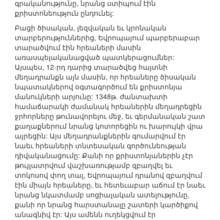
գրականությունը, նրանց ստիպում էին
քրիստոնեություն ընդունել:
Բացի ծիսական, լեզվական եւ կրոնական
տարբերություններից, Եվրոպայում պարբերաբար
տարածվում էին հրեաների մասին
առասպելականացված պատկերացումներ:
Այսպես, 12-րդ դարից տարածվեց հայտնի
մեղադրանքն այն մասին, որ հրեաները ծիսական
նպատակներով օգտագործում են քրիստոնյա
մանուկների արյունը: 1348թ. ժանտախտի
համաճարակի ժամանակ հրեաներին մեղադրեցին
ջրհորները թունավորելու մեջ, եւ գերմանական շատ
քաղաքներում նրանց կոտորեցին ու խարույկի վրա
այրեցին: Այս մեղադրանքներին գումարվում էր
նաեւ հրեաների տնտեսական գործունեության
դիվականացումը: Քանի որ քրիստոնյաներին չէր
թույլատրվում վաշխառությամբ զբաղվել եւ
տոկոսով փող տալ, Եվրոպայում դրանով զբաղվում
էին միայն հրեաները, եւ հետեւաբար աճում էր նաեւ
նրանց նկատմամբ սոցիալական ատելությունը,
քանի որ նրանց հարստանալը շատերի կարծիքով
անազնիվ էր: Այս ամենն ուղեկցվում էր