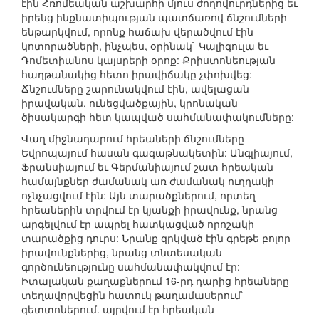
էին Հռոմեական աշխարհի մյուս ժողովուրդներից եւ
իրենց ինքնատիպության պատճառով ճնշումների
ենթարկվում, որոնք հաճախ վերածվում էին
կոտորածների, ինչպես, օրինակ` Կալիգուլա եւ
Դոմետիանոս կայսրերի օրոք: Քրիստոնեության
հաղթանակից հետո իրավիճակը չփոխվեց:
Ճնշումները շարունակվում էին, ավելացան
իրավական, ունեցվածքային, կրոնական
ծիսակարգի հետ կապված սահմանափակումները:
Վաղ միջնադարում հրեաների ճնշումները
Եվրոպայում հասան գագաթնակետին: Անգլիայում,
Ֆրանսիայում եւ Գերմանիայում շատ հրեական
համայնքներ ժամանակ առ ժամանակ ուղղակի
ոչնչացվում էին: Այն տարածքներում, որտեղ
հրեաներին տրվում էր կյանքի իրավունք, նրանց
արգելվում էր ապրել հատկացված որոշակի
տարածքից դուրս: Նրանք զրկված էին գրեթե բոլոր
իրավունքներից, նրանց տնտեսական
գործունեությունը սահմանափակվում էր:
Իտալական քաղաքներում 16-րդ դարից հրեաները
տեղավորվեցին հատուկ թաղամասերում`
գետտոներում. այրվում էր հրեական