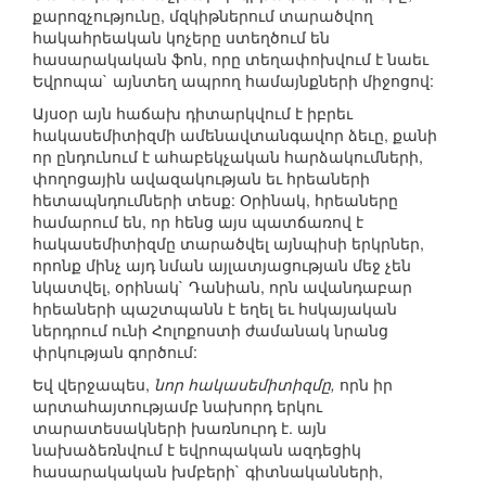
քարոզչությունը, մզկիթներում տարածվող
հակահրեական կոչերը ստեղծում են
հասարակական ֆոն, որը տեղափոխվում է նաեւ
Եվրոպա` այնտեղ ապրող համայնքների միջոցով:
Այսօր այն հաճախ դիտարկվում է իբրեւ
հակասեմիտիզմի ամենավտանգավոր ձեւը, քանի
որ ընդունում է ահաբեկչական հարձակումների,
փողոցային ավազակության եւ հրեաների
հետապնդումների տեսք: Օրինակ, հրեաները
համարում են, որ հենց այս պատճառով է
հակասեմիտիզմը տարածվել այնպիսի երկրներ,
որոնք մինչ այդ նման այլատյացության մեջ չեն
նկատվել, օրինակ` Դանիան, որն ավանդաբար
հրեաների պաշտպանն է եղել եւ հսկայական
ներդրում ունի Հոլոքոստի ժամանակ նրանց
փրկության գործում:
Եվ վերջապես,
նոր հակասեմիտիզմը,
որն իր
արտահայտությամբ նախորդ երկու
տարատեսակների խառնուրդ է. այն
նախաձեռնվում է եվրոպական ազդեցիկ
հասարակական խմբերի` գիտնականների,