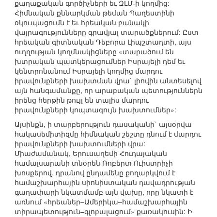
քաղաքական գործիչների եւ ԶԼՄ-ի կողմից:
Հիմնական քննարկման թեման Պաղեստինի
օկուպացումն է եւ հրեական բանակի
վայրագությունները գրավյալ տարածքներում: Ըստ
հրեական գիտնական Դեբորա Լիպշտադտի, այս
ուղղության կողմնակիցները «տարածում են
խտրական պատկերացումներ Իսրայելի դեմ եւ
կենտրոնանում Իսրայելի կողմից մարդու
իրավունքների խախտման վրա` լիովին անտեսելով
այն հանգամանքը, որ արաբական պետություններն
իրենց հերթին թույլ են տալիս մարդու
իրավունքների կոպտագույն խախտումներ»:
Այսինքն, ի տարբերություն դասականի` այսօրվա
հակասեմիտիզմը հիմնական շեշտը դնում է մարդու
իրավունքների խախտումների վրա:
Միաժամանակ, Երուսաղեմի Հուդայական
համալսարանի տնօրեն Ռոբերտ Ուիստրիչի
խոսքերով, դրանով ընդամենը քողարկվում է
համաշխարհային սիոնիստական դավադրության
գաղափարի նկատմամբ այն վախը, որը նկատի է
առնում «հրեաներ–Ամերիկա–համաշխարհային
տիրապետություն–գլոբալացում» քառակուսին: Ի