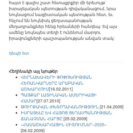
հայտ է գալիս շատ հետաքրքիր մի երեւույթ`
իսրայելական պետության դիվականացում, նրա
նույնացում նացիստական պետության հետ, եւ
հնչում են նույնիսկ ցեղասպանության
մեղադրանքներ հենց հրեաների հանդեպ: Եվ այս
ամենը նույնպես տեղի է ունենում մարդու
իրավունքների պաշտպանության անվան տակ:
դեպի ետ
Հեղինակի այլ նյութեր
ՎԵՐՆԱԽԱՎԵՐԻ ՓՈՓՈԽՈԻԹՅԱՆ
ՀԵՌԱՆԿԱՐՆԵՐԸ ԱՐԱԲԱԿԱՆ
ԱՇԽԱՐՀՈՒՄ
[16.02.2011]
ՊԱՅՔԱՐ ԼԱՏԻՆԱԿԱՆ ԱՄԵՐԻԿԱՅԻ
ՀԱՄԱՐ
[27.07.2010]
ԹՈՒՐՔԱԿԱՆ ԺԽՏՈՂԱԿԱՆՈՒԹՅՈՒՆ
[21.04.2009]
ԻՍՐԱՅԵԼԸ ԵՎ ՀԱՅՈՑ ՑԵՂԱՍՊԱՆՈՒԹՅԱՆ
ՃԱՆԱՉՄԱՆ ՀԱՐՑԸ
[25.02.2009]
«ՀԱՄԱՇԽԱՐՀԱՅԻՆ ՄԻՏՈՒՄՆԵՐ–2025»
[06.02.2009]