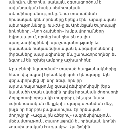
անունը. վերջինս, սակայն, օգտագործում է
ավանդական հակասեմիտական
տերմինաբանությունը: Նրա տարածման
հիմնական կենտրոնները երեքն էին` արաբական
պետությունները, ԽՍՀՄ-ը եւ Արեւելյան Եվրոպայի
երկրները, «նոր ձախերի» խմբավորումները
Եվրոպայում, որոնք հանդես են գալիս
պաղեստինցիների պաշտպանությամբ եւ
դասական հակասեմիտական կարգախոսներով
(հրեաները պարազիտներ են, շահագործողներ եւ
ձգտում են իշխել ամբողջ աշխարհին):
Արաբների նկատմամբ տարած հաղթանակներից
հետո վերացավ հրեաների զոհի կերպարը: Այն
վերափոխվեց մի նոր ձեւի, որն իր
արտահայտությունը գտավ ռեւիզիոնիզմի (երբ
կասկածի տակ սկսեցին դրվել հրեական ժողովրդի
Հոլոքոստի որոշակի տարրեր), ինչպես նաեւ
«սիոնիստական մեղքերի» պարզաբանման մեջ,
ինչն իր հերթին բացատրվում էր հրեական
ժողովրդի «ազգային գծերով» (ագրեսիվություն,
մեծամտություն, ժլատություն) եւ հրեական կրոնի
«ռասիստական էությամբ»: Այս ֆոնին