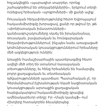
հռչակվեցին «պարազիտ տարրեր, որոնք
շահագործում են տեղաբնիկներին», երկրում տեղի
ունեցավ հրեական «պոգրոմների» մի քանի ալիք:
Ռուսական հեղափոխությունից հետո Եվրոպայում
հակասեմիտիզմը խորացավ, քանի որ թվում էր, թե
«սիոնիստական իմաստունների»
կանխագուշակումները սկսել են իրականանալ.
ռուսական, բավարական եւ հունգարական
հեղափոխություններում, ինչպես նաեւ առաջացած
կոմունիստական կուսակցություններում հրեաները
մեծ ազդեցություն ունեին:
Առաջին համաշխարհային պատերազմից հետո
ավելի մեծ տեղ են ստանում ռասայական
տեսությունները, եւ հենց հրեաներն են համարվել
բոլոր քաղաքական եւ տնտեսական
դժվարությունների պատճառ: Պատահական չէ, որ
Գերմանիայում իշխանության եկած նացիստական
կուսակցության արտաքին քաղաքական
հայեցակարգում հակասեմիտիզմը գրավեց
ամենակարեւոր տեղը: Իր «Մայն կամպֆ»-ում
Հիտլերը հստակորեն ձեւակերպեց