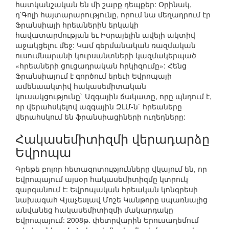
հատկանշական են մի շարք դեպքեր: Օրինակ,
դ’Գոլի հայտարարությունը, որում նա մեղադրում էր
Ֆրանսիայի հրեաներին երկակի
հավատարմության եւ Իսրայելին ավելի ակտիվ
աջակցելու մեջ: Կամ գերմանական ռազմական
ուսումնարանի կուրսանտների կազմակերպած
«հրեաների ցուցադրական հրկիզումը»: Հենց
Ֆրանսիայում է գործում երեւի Եվրոպայի
ամենաակտիվ հակասեմիտական
կուսակցությունը` Ազգային ճակատը, որը պնդում է,
որ վերահսկելով ազգային ԶԼՄ-ն` հրեաները
վերահսկում են ֆրանսիացիների ուղեղները:
Հակասեմիտիզմի վերադարձը
Եվրոպա
Գրեթե բոլոր հետազոտությունները վկայում են, որ
Եվրոպայում այսօր հակասեմիտիզմը կտրուկ
զարգանում է: Եվրոպական հրեական կոնգրեսի
նախագահ Վյաչեսլավ Մոշե Կանթորը սպառնալից
անվանեց հակասեմիտիզմի մակարդակը
Եվրոպայում: 2008թ. փետրվարին Երուսաղեմում