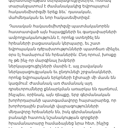
գերատեսչության ներկայացուցիչներին, հստակ
տարանջատում է ժամանակակից Եվրոպայում
հակասեմիտիզմի երեք ձեւ` դասական,
մահմեդական եւ նոր հակասեմիտիզմ:
Դասական հակասեմիտիզմը
պատմականորեն
հաստատված այն հայացքների եւ գաղափարների
ամբողջականությունն է, որոնք ստեղծել են
հրեաների բացասական կերպարը, եւ շատ
եվրոպական դժբախտությունների պատճառ մինչեւ
օրս էլ համարում են հրեաներին: Ընդ որում, խոսքը
ոչ թե ինչ-որ մարգինալ խմբերի
ներկայացուցիչների մասին է, այլ բավական
ներկայացուցչական եւ ընդունելի շրջանակների,
որոնք եվրոպական երկրների էլիտայի մի մասն են
կազմում: Ժամանակ առ ժամանակ այդ
դրսեւորումները քննարկման առարկա են դառնում,
ինչպես, օրինակ, այն դեպքը, երբ գերմանական
խորհրդարանի պատգամավորը հայտարարեց, որ
խորհրդային բանակի վայրագությունների
մեղավորը հրեաներն են, իսկ գերմանական
բանակի հատուկ նշանակության զորքերի
հրամանատարը համաձայնեց նրա հետ, ինչից