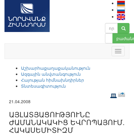
բաժանո
Աշխարհաքաղաքականություն
Ազգային անվտանգություն
Հայության հիմնախնդիրներ
Տնտեսագիտություն
21.04.2008
ԱՅԼԱՏՅԱՑՈՒԹՅՈՒՆԸ
ԺԱՄԱՆԱԿԱԿԻՑ ԵՎՐՈՊԱՅՈՒՄ.
ՀԱԿԱՍԵՄԻՏԻԶՄ