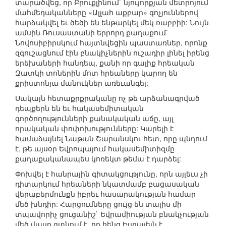
տարածվեց, որ Բրուքլինում` նյույորքյան մետրոյում
մահմեդականները «Ալլահ աքբար» գոչյուններով
հարձակվել եւ ծեծի են ենթարկել մեկ ռաբբիի: Նույն
ամսին Ռուսաստանի երրորդ քաղաքում`
Նովոսիբիրսկում հայտնվեցին պաստառներ, որոնք
զգուշացնում էին բնակիչներին ուշադիր լինել իրենց
երեխաների հանդեպ, քանի որ գալիք հրեական
Զատկի տոներին մոտ հրեաները կարող են
քրիստոնյա մանուկներ առեւանգել:
Սակայն հետաքրքրականը ոչ թե արձանագրված
դեպքերն են եւ հակասեմիտական
գործողությունների քանակական աճը, այլ
որակական փոփոխությունները: Կարելի է
համաձայնել Նաթան Շարանսկու հետ, որը պնդում
է, թե այսօր Եվրոպայում հակասեմիտիզմը
քաղաքականապես կոռեկտ թեմա է դարձել:
Փոխվել է հանրային գիտակցությունը, որն այլեւս չի
դիտարկում հրեաների նկատմամբ բացասական
վերաբերմունքն իբրեւ հասարակության համար
մեծ խնդիր: Հարցումները ցույց են տալիս մի
տպավորիչ ցուցանիշ` Եվրամիության բնակչության
մեծ մասը գտնում է, որ հենց Իսրայելն է