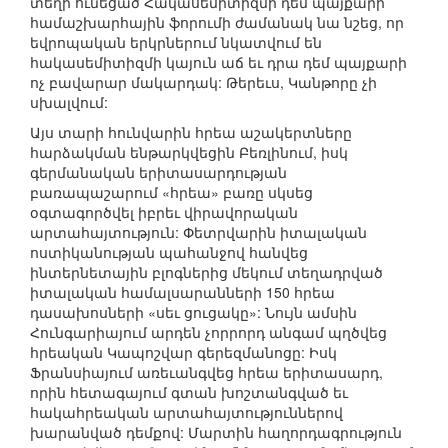
տեղի ունեցած Հակասեմիտիզմի դեմ պայքարի
համաշխարհային ֆորումի ժամանակ նա նշեց, որ
եվրոպական երկրներում նկատվում են
հակասեմիտիզմի կայուն աճ եւ դրա դեմ պայքարի
ոչ բավարար մակարդակ: Թերեւս, Կանթորը չի
սխալվում:
Այս տարի հունվարին հրեա աշակերտները
հարձակման ենթարկվեցին Բեռլինում, իսկ
գերմանական երիտասարդության
բառապաշարում «հրեա» բառը սկսեց
օգտագործվել իբրեւ վիրավորական
արտահայտություն: Փետրվարին իտալական
ոստիկանության պահանջով հանվեց
ինտերնետային բլոգներից մեկում տեղադրված
իտալական համալսարանների 150 հրեա
դասախոսների «սեւ ցուցակը»: Նույն ամսին
Հունգարիայում արդեն չորրորդ անգամ պղծվեց
հրեական Կապոշվար գերեզմանոցը: Իսկ
Ֆրանսիայում առեւանգվեց հրեա երիտասարդ,
որին հետագայում գտան խոշտանգված եւ
հակահրեական արտահայտություններով
խարանված դեմքով: Մարտին հաղորդագրություն