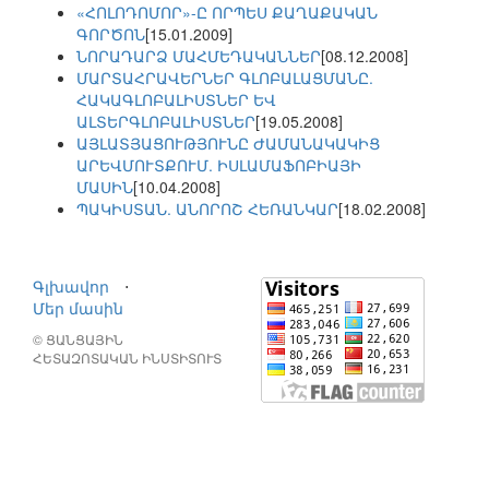
«ՀՈԼՈԴՈՄՈՐ»-Ը ՈՐՊԵՍ ՔԱՂԱՔԱԿԱՆ
ԳՈՐԾՈՆ
[15.01.2009]
ՆՈՐԱԴԱՐՁ ՄԱՀՄԵԴԱԿԱՆՆԵՐ
[08.12.2008]
ՄԱՐՏԱՀՐԱՎԵՐՆԵՐ ԳԼՈԲԱԼԱՑՄԱՆԸ.
ՀԱԿԱԳԼՈԲԱԼԻՍՏՆԵՐ ԵՎ
ԱԼՏԵՐԳԼՈԲԱԼԻՍՏՆԵՐ
[19.05.2008]
ԱՅԼԱՏՅԱՑՈՒԹՅՈՒՆԸ ԺԱՄԱՆԱԿԱԿԻՑ
ԱՐԵՎՄՈՒՏՔՈՒՄ. ԻՍԼԱՄԱՖՈԲԻԱՅԻ
ՄԱՍԻՆ
[10.04.2008]
ՊԱԿԻՍՏԱՆ. ԱՆՈՐՈՇ ՀԵՌԱՆԿԱՐ
[18.02.2008]
Գլխավոր
⋅
Մեր մասին
© ՑԱՆՑԱՅԻՆ
ՀԵՏԱԶՈՏԱԿԱՆ ԻՆՍՏԻՏՈՒՏ