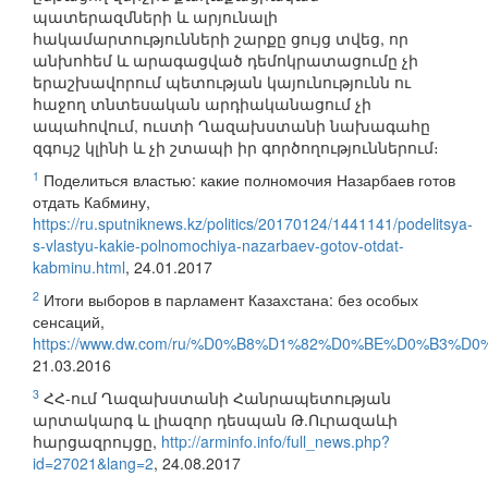
պատերազմների և արյունալի
հակամարտությունների շարքը ցույց տվեց, որ
անխոհեմ և արագացված դեմոկրատացումը չի
երաշխավորում պետության կայունությունն ու
հաջող տնտեսական արդիականացում չի
ապահովում, ուստի Ղազախստանի նախագահը
զգույշ կլինի և չի շտապի իր գործողություններում։
1
Поделиться властью: какие полномочия Назарбаев готов
отдать Кабмину,
https://ru.sputniknews.kz/politics/20170124/1441141/podelitsya-
s-vlastyu-kakie-polnomochiya-nazarbaev-gotov-otdat-
kabminu.html
, 24.01.2017
2
Итоги выборов в парламент Казахстана: без особых
сенсаций,
https://www.dw.com/ru/%D0%B8%D1%82%D0%BE%D0%B3%D0
21.03.2016
3
ՀՀ-ում Ղազախստանի Հանրապետության
արտակարգ և լիազոր դեսպան Թ.Ուրազաևի
հարցազրույցը,
http://arminfo.info/full_news.php?
id=27021&lang=2
, 24.08.2017