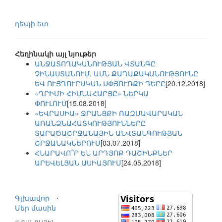
դեպի ետ
Հեղինակի այլ նյութեր
ԱՆՋԱՏՈՂԱԿԱՆՈՒԹՅԱՆ ՎՏԱՆԳԸ
ՉԻՆԱՍՏԱՆՈՒՄ. ԱՄՆ ՔԱՂԱՔԱԿԱՆՈՒԹՅՈՒՆԸ
ԵՎ ՈՒՅՂՈՒՐԱԿԱՆ ՍՓՅՈՒՌՔԻ ԴԵՐԸ
[20.12.2018]
«ՂՐԻՄԻ ՀԻՄՆԱՀԱՐՑԸ» ՆԵՐԿԱ
ՓՈՒԼՈՒՄ
[15.08.2018]
«ԵՎՐԱՍԻԱ» ՋՐԱՆՑՔԻ ՌԱԶՄԱՎԱՐԱԿԱՆ
ԱՌԱՆՁՆԱՀԱՏԿՈՒԹՅՈՒՆՆԵՐԸ
ՏԱՐԱԾԱՇՐՋԱՆԱՅԻՆ ԱՆՎՏԱՆԳՈՒԹՅԱՆ
ՇՐՋԱՆԱԿՆԵՐՈՒՄ
[03.07.2018]
ՀՆԱՐԱՎՈ՞Ր ԵՆ ԱՐԴՅՈՔ ԴԱՇԻՆՔՆԵՐ
ԱՐԵՎԵԼՅԱՆ ԱՍԻԱՅՈՒՄ
[24.05.2018]
Գլխավոր
⋅
Մեր մասին
© ՑԱՆՑԱՅԻՆ