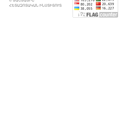
ՀԵՏԱԶՈՏԱԿԱՆ ԻՆՍՏԻՏՈՒՏ