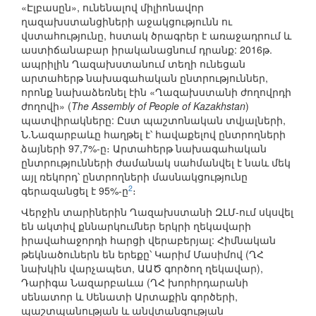
«Էլբասըն», ունենալով միլիոնավոր
ղազախստանցիների աջակցությունն ու
վստահությունը, հստակ ծրագրեր է առաջադրում և
աստիճանաբար իրականացնում դրանք: 2016թ.
ապրիլին Ղազախստանում տեղի ունեցան
արտահերթ նախագահական ընտրություններ,
որոնք նախաձեռնել էին «Ղազախստանի ժողովրդի
ժողովի» (
The Assembly of People of Kazakhstan
)
պատվիրակները: Ըստ պաշտոնական տվյալների,
Ն.Նազարբաևը հաղթել է՝ հավաքելով ընտրողների
ձայների 97,7%-ը։ Արտահերթ նախագահական
ընտրությունների ժամանակ սահմանվել է նաև մեկ
այլ ռեկորդ՝ ընտրողների մասնակցությունը
2
գերազանցել է 95%-ը
։
Վերջին տարիներին Ղազախստանի ԶԼՄ-ում սկսվել
են ակտիվ քննարկումներ երկրի ղեկավարի
իրավահաջորդի հարցի վերաբերյալ: Հիմնական
թեկնածուներն են երեքը՝ Կարիմ Մասիմով (ՂՀ
նախկին վարչապետ, ԱԱԾ գործող ղեկավար),
Դարիգա Նազարբաևա (ՂՀ խորհրդարանի
սենատոր և Սենատի Արտաքին գործերի,
պաշտպանության և անվտանգության