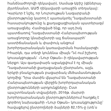
հանձնաժողովի ղեկավար), Սամաթ Աբիշ (գեներալ-
լեյտենանտ, ԱԱԾ ղեկավարի առաջին տեղակալ):
Կարևոր է նշել, որ Նուրսուլթան Նազարբաևի
ընտրությունը կարող է պառակտել Ղազախստանի
հասարակությունը և քաղաքացիական պատերազմ
առաջացնել։ Համոզված ենք, որ այդ իսկ
պատճառով Ղազախստանի Հանրապետության
առաջնորդը կնախընտրի այլ ճանապարհ՝
աստիճանական և փափուկ անցում
խորհրդարանական կառավարման համակարգի։
Իհարկե, դա տեղի կունենա միայն ՂՀ-ում իշխող
կուսակցության` «Նուր Օթան»-ի ղեկավարության
ներքո: Այս գաղափարն աջակցվում է ոչ միայն
Ղազախստանի քաղաքական ընտրանու, այլև
երկրի բնակչության բացարձակ մեծամասնության
կողմից: Դրա մասին վկայում են Ղազախստանի
Հանրապետության վերջին խորհրդարանական
ընտրությունների արդյունքները։ Ըստ
պաշտոնական տվյալների, 2016թ. մարտի
խորհրդարանական ընտրություններում հաղթել է
գործող նախագահի «Նուր Օթան» կուսակցությունը՝
հավաքելով ընտրողների ձայների 82,15%-ը (տե՛ս