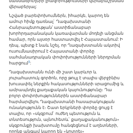
մասնաճյուղերի լիազորությունների վերաբաշխման
վերաբերյալ:
Նշված բարեփոխումներն, իհարկե, կարող են
ամուր հիմք դառնալ` Ղազախստանի
Հանրապետության՝ աստիճանաբար
խորհրդարանական կառավարման մոդելի անցման
համար, որն այսօր հաստատվել է Հայաստանում: Ի
դեպ, պետք է նաև նշել, որ Ղազախստանն ակտիվ
ուսումնասիրում է Հայաստանի փորձը
սահմանադրական փոփոխությունների ներդրման
3
հարցում
:
Ղազախստանն ունի մի շատ կարևոր և
յուրահատուկ գործոն, որը թույլ է տալիս վերջինիս
խուսափել ներքին հակասությունների սրացումից և
ամրապնդել քաղաքական կայունությունը։ Դա
բոլոր փոփոխություններին աստիճանաբար
հարմարվելու Ղազախստանի հասարակության
ունակությունն է։ Շատ երկրների փորձը ցույց է
տալիս, որ «սկզբում` ուժեղ պետություն և
տնտեսություն, այնուհետև` քաղաքականություն»
սկզբունքի խախտումը հանգեցնում է աղետների,
որոնք անգամ կարող են «կոտրել»