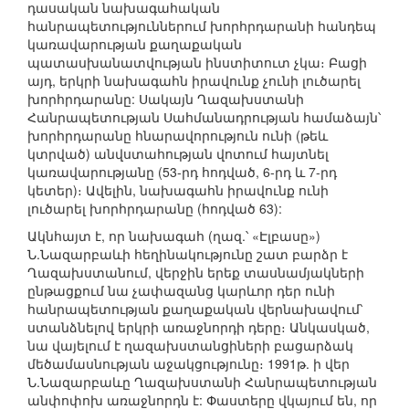
դասական նախագահական
հանրապետություններում խորհրդարանի հանդեպ
կառավարության քաղաքական
պատասխանատվության ինստիտուտ չկա։ Բացի
այդ, երկրի նախագահն իրավունք չունի լուծարել
խորհրդարանը: Սակայն Ղազախստանի
Հանրապետության Սահմանադրության համաձայն՝
խորհրդարանը հնարավորություն ունի (թեև
կտրված) անվստահության վոտում հայտնել
կառավարությանը (53-րդ հոդված, 6-րդ և 7-րդ
կետեր)։ Ավելին, նախագահն իրավունք ունի
լուծարել խորհրդարանը (հոդված 63):
Ակնհայտ է, որ նախագահ (ղազ.՝ «Էլբասը»)
Ն.Նազարբաևի հեղինակությունը շատ բարձր է
Ղազախստանում, վերջին երեք տասնամյակների
ընթացքում նա չափազանց կարևոր դեր ունի
հանրապետության քաղաքական վերնախավում՝
ստանձնելով երկրի առաջնորդի դերը։ Անկասկած,
նա վայելում է ղազախստանցիների բացարձակ
մեծամասնության աջակցությունը։ 1991թ. ի վեր
Ն.Նազարբաևը Ղազախստանի Հանրապետության
անփոփոխ առաջնորդն է: Փաստերը վկայում են, որ