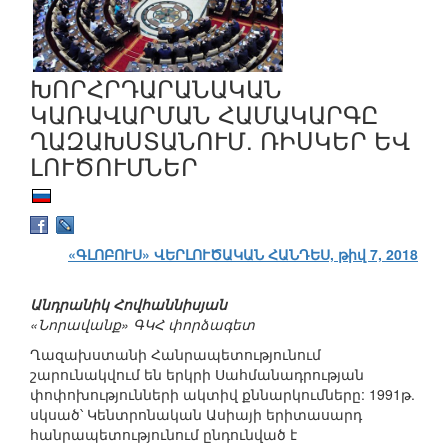
ԽՈՐՀՐԴԱՐԱՆԱԿԱՆ
ԿԱՌԱՎԱՐՄԱՆ ՀԱՄԱԿԱՐԳԸ
ՂԱԶԱԽՍՏԱՆՈՒՄ. ՌԻՍԿԵՐ ԵՎ
ԼՈՒԾՈՒՄՆԵՐ
«ԳԼՈԲՈՒՍ» ՎԵՐԼՈՒԾԱԿԱՆ ՀԱՆԴԵՍ, թիվ 7, 2018
Անդրանիկ Հովհաննիսյան
«Նորավանք» ԳԿՀ փորձագետ
Ղազախստանի Հանրապետությունում
շարունակվում են երկրի Սահմանադրության
փոփոխությունների ակտիվ քննարկումները: 1991թ.
սկսած՝ Կենտրոնական Ասիայի երիտասարդ
հանրապետությունում ընդունված է