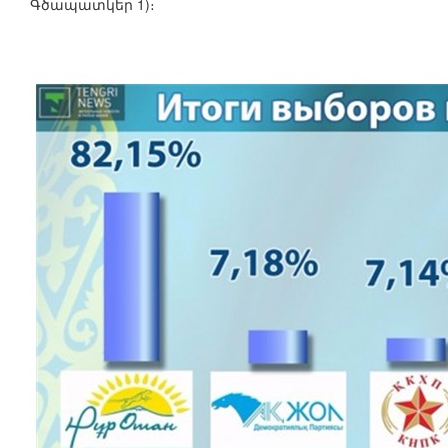
Գծապատկեր 1)։