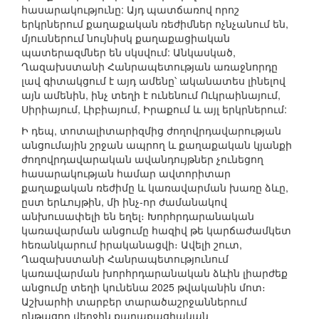
հասարակությունը: Այդ պատճառով որոշ
երկրներում քաղաքական ռեժիմներ ոչնչանում են,
մյուսներում նույնիսկ քաղաքացիական
պատերազմներ են սկսվում: Անկասկած,
Ղազախստանի Հանրապետության առաջնորդը
լավ գիտակցում է այդ ամենը՝ ականատես լինելով
այն ամենին, ինչ տեղի է ունենում Ուկրաինայում,
Սիրիայում, Լիբիայում, Իրաքում և այլ երկրներում:
Ի դեպ, տոտալիտարիզմից ժողովրդավարության
անցումային շրջան ապրող և քաղաքական կյանքի
ժողովրդավարական ավանդույթներ չունեցող
հասարակության համար ավտորիտար
քաղաքական ռեժիմը և կառավարման խառը ձևը,
ըստ երևույթին, մի ինչ-որ ժամանակով
անխուսափելի են եղել։ Խորհրդարանական
կառավարման անցումը հազիվ թե կարճաժամկետ
հեռանկարում իրականացվի։ Ավելի շուտ,
Ղազախստանի Հանրապետությունում
կառավարման խորհրդարանական ձևին լիարժեք
անցումը տեղի կունենա 2025 թվականին մոտ։
Աշխարհի տարբեր տարածաշրջաններում
ընթացող վերջին քաղաքացիական