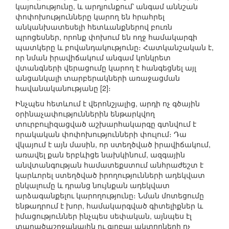
կայունությունը, և արդյունքում՝ անգամ աննշան
փոփոխությունները կարող են հրահրել
անկանխատեսելի հետևանքներով բուռն
պրոցեսներ, որոնք փոխում են ողջ համակարգի
պատկերը և բովանդակությունը։ Հատկանշական է,
որ նման իրավիճակում անգամ կոնկրետ
վտանգների վերացումը կարող է հանգեցնել այլ
անցանկալի տարբերակների առաջացման
հավանականությանը [2]։
Ինչպես հետևում է վերոնշյալից, արդի ոչ գծային
օրինաչափություններին ենթարկվող
տուրբուլիզացված աշխարհակարգը գտնվում է
որակական փոփոխությունների փուլում։ Դա
վկայում է այն մասին, որ ստեղծված իրավիճակում,
առավել քան երբևիցե նախկինում, ազգային
անվտանգության համատեքստում անհրաժեշտ է
կարևորել ստեղծված իրողությունների ադեկվատ
ընկալումը և դրանց նույնքան ադեկվատ
արձագանքելու կարողությունը։ Նման մոտեցումը
ենթադրում է խոր, համակարգված գիտելիքներ և
իմացություններ ինչպես սեփական, այնպես էլ
տարածաշրջանային ու գլոբալ ակտորների ոչ