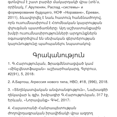
գտնվում է շատ բարձր մակարդակի վրա (տե՛ս,
օրինակ, Г.Арутюнян, Распад «системы» и
формирование будущего, НОФ «Нораванк», Ереван,
2011), ձևավորվել է նաև հատուկ հանձնաժողով,
որն ուսումնասիրում է Հռոմեական կայսրության
փլուզման պատճառները։ Այդ աշխատանքային
խմբի ուսումնասիրությունների արդյունքներն
օգտագործվում են սեփական գերտերության
կայունությունը պահպանելու նպատակով։
Գրականություն
1. Գ.Հարությունյան, Ֆրագմենտացված կամ
«մինչվեստֆալյան» աշխարհակարգ, Գլոբուս,
#2(91), 5, 2018։
2. А.Бартош, Агрессия нового типа, НВО, #18, (996), 2018.
3. «Տեղեկատվական անվտանգություն», Նախագծի
ղեկավար և գլխ. խմբագիր Գ.Հարությունյան, 317 էջ,
Երևան, «Նորավանք» ԳԿՀ, 2017։
4. Հայաստանի Հանրապետության
ժողովրդագրական իրավիճակի վրա ազդող