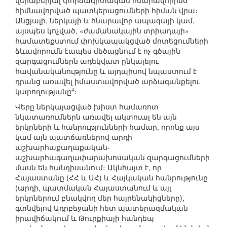
վերաբերյալ փորձագիտական հնարավորինս
հիմնավորված պատկերացումների հիման վրա։
Անցյալի, ներկայի և հնարավոր ապագայի կամ,
այսպես կոչված, «ժամանակային տրիադայի»
համատեքստում փոխկապակցված մոտեցումների
ձևավորումն էապես մեծացնում է ոչ գծային
զարգացումներն ադեկվատ ընկալելու
հավանականությունը և այդպիսով նպաստում է
դրանց առավել իմաստավորված արձագանքելու
4
կարողությանը
։
Վերը ներկայացված խիստ համառոտ
նկատառումներն առավել ակտուալ են այն
երկրների և հանրությունների համար, որոնք այս
կամ այն պատճառներով արդի
աշխարհաքաղաքական-
աշխարհագաղափարախոսական զարգացումների
մասն են հանդիսանում։ Ակնհայտ է, որ
Հայաստանը (ՀՀ և ԱՀ) և Հայկական հանրությունը
(արդի, պատմական Հայաստանում և այլ
երկրներում բնակվող մեր հայրենակիցները),
գտնվելով Ադրբեջանի հետ պատերազմական
իրավիճակում և Թուրքիայի հանդեպ