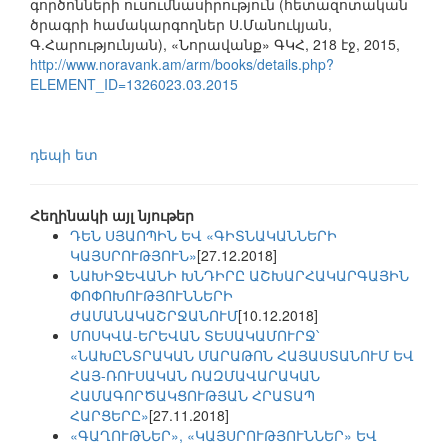
գործոնների ուսումնասիրություն (հետազոտական
ծրագրի համակարգողներ Ս.Մանուկյան,
Գ.Հարությունյան), «Նորավանք» ԳԿՀ, 218 էջ, 2015,
http://www.noravank.am/arm/books/details.php?
ELEMENT_ID=1326023.03.2015
դեպի ետ
Հեղինակի այլ նյութեր
ԴԵՆ ՍՅԱՈՊԻՆ ԵՎ «ԳԻՏՆԱԿԱՆՆԵՐԻ
ԿԱՅՍՐՈՒԹՅՈՒՆ»
[27.12.2018]
ՆԱԽԻՋԵՎԱՆԻ ԽՆԴԻՐԸ ԱՇԽԱՐՀԱԿԱՐԳԱՅԻՆ
ՓՈՓՈԽՈՒԹՅՈՒՆՆԵՐԻ
ԺԱՄԱՆԱԿԱՇՐՋԱՆՈՒՄ
[10.12.2018]
ՄՈՍԿՎԱ-ԵՐԵՎԱՆ ՏԵՍԱԿԱՄՈՒՐՋ՝
«ՆԱԽԸՆՏՐԱԿԱՆ ՄԱՐԱԹՈՆ ՀԱՅԱՍՏԱՆՈՒՄ ԵՎ
ՀԱՅ-ՌՈՒՍԱԿԱՆ ՌԱԶՄԱՎԱՐԱԿԱՆ
ՀԱՄԱԳՈՐԾԱԿՑՈՒԹՅԱՆ ՀՐԱՏԱՊ
ՀԱՐՑԵՐԸ»
[27.11.2018]
«ԳԱՂՈՒԹՆԵՐ», «ԿԱՅՍՐՈՒԹՅՈՒՆՆԵՐ» ԵՎ