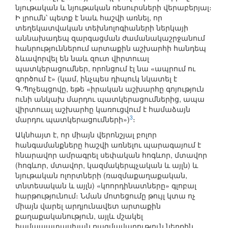
նյութական և նյութական ռեսուրսների վերաբերյալ։
Ի լրումն՝ պետք է նաև հաշվի առնել, որ
տեղեկատվական տեխնոլոգիաների ներկայի
աննախադեպ զարգացման ժամանակաշրջանում
հանրություններում արտաքին աշխարհի հանդեպ
ձևավորվել են նաև զուտ վիրտուալ
պատկերացումներ, որոնցում էլ նա «ապրում ու
գործում է» (կամ, ինչպես դիպուկ նկատել է
Գ.Պոչեպցովը, եթե «իրական աշխարհը գոյություն
ունի անկախ մարդու պատկերացումներից, ապա
վիրտուալ աշխարհը կառուցվում է համաձայն
3
մարդու պատկերացումների»)
։
Ակնհայտ է, որ միայն վերոնշյալ բոլոր
հանգամանքները հաշվի առնելու պարագայում է
հնարավոր ամրագրել սեփական հոգևոր, մտավոր
(հոգևոր, մտավոր, կազմակերպչական և այլն) և
նյութական ոլորտների (ռազմաքաղաքական,
տնտեսական և այլն) «կոորդինատները» գլոբալ
հարթությունում։ Նման մոտեցումը թույլ կտա ոչ
միայն վարել արդյունավետ արտաքին
քաղաքականություն, այլև մշակել
համապատասխան ռազմավարություն ներքին