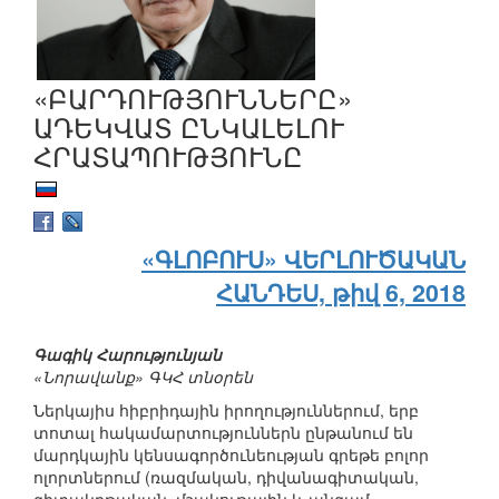
«ԲԱՐԴՈՒԹՅՈՒՆՆԵՐԸ»
ԱԴԵԿՎԱՏ ԸՆԿԱԼԵԼՈՒ
ՀՐԱՏԱՊՈՒԹՅՈՒՆԸ
«ԳԼՈԲՈՒՍ» ՎԵՐԼՈՒԾԱԿԱՆ
ՀԱՆԴԵՍ, թիվ 6, 2018
Գագիկ Հարությունյան
«Նորավանք» ԳԿՀ տնօրեն
Ներկայիս հիբրիդային իրողություններում, երբ
տոտալ հակամարտություններն ընթանում են
մարդկային կենսագործունեության գրեթե բոլոր
ոլորտներում (ռազմական, դիվանագիտական,