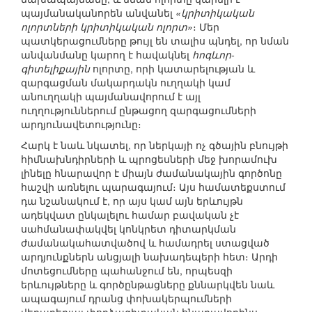
պայմանականորեն անվանել
«կրիտիկական
ոլորտների կրիտիկական ոլորտ»
։ Մեր
պատկերացումները թույլ են տալիս պնդել, որ նման
անվանմանը կարող է հավակնել
հոգևոր-
գիտելիքային
ոլորտը, որի կատարելության և
զարգացման մակարդակն ուղղակի կամ
անուղղակի պայմանավորում է այլ
ուղղություններում ընթացող զարգացումների
արդյունավետությունը։
Հարկ է նաև նկատել, որ ներկայի ոչ գծային բնույթի
հիմնախնդիրների և պրոցեսների մեջ խորամուխ
լինելը հնարավոր է միայն ժամանակային գործոնը
հաշվի առնելու պարագայում։ Այս համատեքստում
դա նշանակում է, որ այս կամ այն երևույթն
ադեկվատ ընկալելու համար բավական չէ
սահմանափակվել կոնկրետ դիտարկման
ժամանակահատվածով և համադրել ստացված
արդյունքներն անցյալի նախադեպերի հետ։ Արդի
մոտեցումները պահանջում են, որպեսզի
երևույթները և գործընթացները քննարկվեն նաև
ապագայում դրանց փոխակերպումների