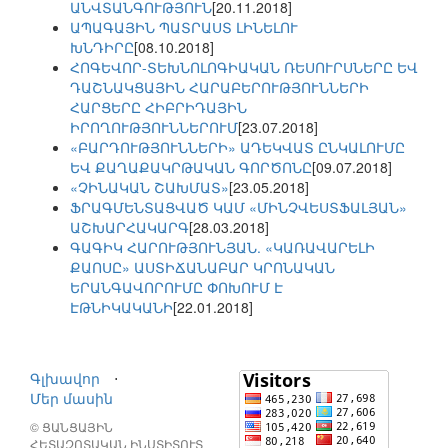
ԱՆՎՏԱՆԳՈՒԹՅՈՒՆ
[20.11.2018]
ԱՊԱԳԱՅԻՆ ՊԱՏՐԱՍՏ ԼԻՆԵԼՈՒ
ԽՆԴԻՐԸ
[08.10.2018]
ՀՈԳԵՎՈՐ-ՏԵԽՆՈԼՈԳԻԱԿԱՆ ՌԵՍՈՒՐՍՆԵՐԸ ԵՎ
ԴԱՇՆԱԿՑԱՅԻՆ ՀԱՐԱԲԵՐՈՒԹՅՈՒՆՆԵՐԻ
ՀԱՐՑԵՐԸ ՀԻԲՐԻԴԱՅԻՆ
ԻՐՈՂՈՒԹՅՈՒՆՆԵՐՈՒՄ
[23.07.2018]
«ԲԱՐԴՈՒԹՅՈՒՆՆԵՐԻ» ԱԴԵԿՎԱՏ ԸՆԿԱԼՈՒՄԸ
ԵՎ ՔԱՂԱՔԱԿՐԹԱԿԱՆ ԳՈՐԾՈՆԸ
[09.07.2018]
«ՉԻՆԱԿԱՆ ՇԱԽՄԱՏ»
[23.05.2018]
ՖՐԱԳՄԵՆՏԱՑՎԱԾ ԿԱՄ «ՄԻՆՉՎԵՍՏՖԱԼՅԱՆ»
ԱՇԽԱՐՀԱԿԱՐԳ
[28.03.2018]
ԳԱԳԻԿ ՀԱՐՈՒԹՅՈՒՆՅԱՆ. «ԿԱՌԱՎԱՐԵԼԻ
ՔԱՈՍԸ» ԱՍՏԻՃԱՆԱԲԱՐ ԿՐՈՆԱԿԱՆ
ԵՐԱՆԳԱՎՈՐՈՒՄԸ ՓՈԽՈՒՄ Է
ԷԹՆԻԿԱԿԱՆԻ
[22.01.2018]
Գլխավոր
⋅
Մեր մասին
© ՑԱՆՑԱՅԻՆ
ՀԵՏԱԶՈՏԱԿԱՆ ԻՆՍՏԻՏՈՒՏ