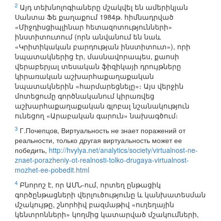
2
Այդ տեխնոլոգիաները մշակվել են ամերիկյան
Սանտա Ֆե քաղաքում 1984թ. հիմնադրված
«Միջդիսցիպլինար հետազոտությունների»
ինստիտուտում (որն անվանում են նաև
«Կրիտիկական բարդության ինստիտուտ»), որի
նպատակներից էր, մասնավորապես, քաոսի
վերաբերյալ տեսական ֆիզիկայի դրույթները
կիրառական աշխարհաքաղաքական
նպատակներին «հարմարեցնելը»։ Այս վերջին
մոտեցումը գործնականում կիրառվեց
աշխարհաքաղաքական գլոբալ նշանակություն
ունեցող «Արաբական գարուն» նախագծում։
3
Г.Почепцов, Виртуальность не знает поражений от
реальности, только другая виртуальность может ее
победить,
http://hvylya.net/analytics/society/virtualnost-ne-
znaet-porazheniy-ot-realnosti-tolko-drugaya-virtualnost-
mozhet-ee-pobedit.html
4
Բնորոշ է, որ ԱՄՆ-ում, որտեղ ընթացիկ
գործընթացների վերլուծությունը և կանխատեսման
մշակույթը, շնորհիվ բազմաթիվ «ուղեղային
կենտրոնների» կողմից կատարված մշակումների,