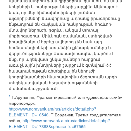
պահանջատիրության դիրքերում, դասվում են նման
երկրների և հանրությունների շարքին։ Ակնհայտ է
նաև, որ մեր հիմնախնդիրների լուծման
ալգորիթմների ձևավորումը և դրանց իրագործումը
ենթադրում են Հայկական հանրության հոգևոր-
մտավոր ներուժի, թերևս, անգամ տոտալ
մոբիլիզացիա։ Միևնույն ժամանակ, ստեղծված
իրավիճակում երբեք ավելորդ չեն նաև այդ
հիմնախնդիրների առանձին քննարկումները և
վերլուծությունները։ Մասնավորապես, կարծում
ենք, որ ադեկվատ ընկալումների հարցում
առաջնային խնդիրների շարքում է գտնվում ՀՀ
հասարակության գիտելիքային ներուժի
կոորդինատների հնարավորինս ճշգրտումն արդի
տեղեկատվական հեղափոխությունների
ժամանակաշրջանում։
1
Г.Арутюнян, Фрагментированный или «довестфальский»
миропорядок,
http://www.noravank.am/rus/articles/detail.php?
ELEMENT_ID=16546
. Т.Бордачев, Третья тридцатилетняя
война,
http://www.noravank.am/rus/articles/detail.php?
ELEMENT_ID=17368&sphrase_id=67565