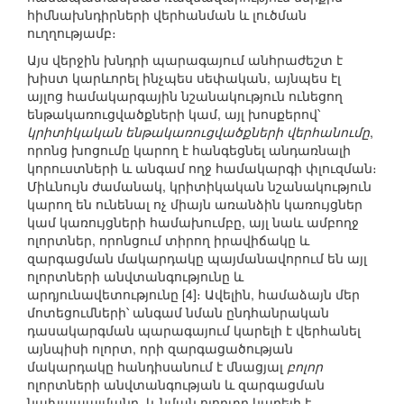
հիմնախնդիրների վերհանման և լուծման
ուղղությամբ։
Այս վերջին խնդրի պարագայում անհրաժեշտ է
խիստ կարևորել ինչպես սեփական, այնպես էլ
այլոց համակարգային նշանակություն ունեցող
ենթակառուցվածքների կամ, այլ խոսքերով՝
կրիտիկական ենթակառուցվածքների վերհանումը
,
որոնց խոցումը կարող է հանգեցնել անդառնալի
կորուստների և անգամ ողջ համակարգի փլուզման։
Միևնույն ժամանակ, կրիտիկական նշանակություն
կարող են ունենալ ոչ միայն առանձին կառույցներ
կամ կառույցների համախումբը, այլ նաև ամբողջ
ոլորտներ, որոնցում տիրող իրավիճակը և
զարգացման մակարդակը պայմանավորում են այլ
ոլորտների անվտանգությունը և
արդյունավետությունը [4]։ Ավելին, համաձայն մեր
մոտեցումների՝ անգամ նման ընդհանրական
դասակարգման պարագայում կարելի է վերհանել
այնպիսի ոլորտ, որի զարգացածության
մակարդակը հանդիսանում է մնացյալ
բոլոր
ոլորտների անվտանգության և զարգացման
նախապայմանը, և նման ոլորտը կարելի է