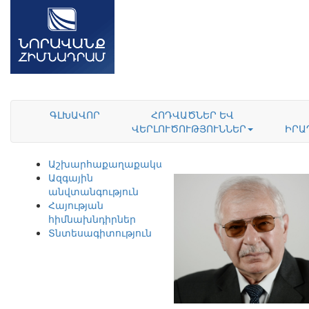
ԳԼԽԱՎՈՐ
ՀՈԴՎԱԾՆԵՐ ԵՎ
ՎԵՐԼՈՒԾՈՒԹՅՈՒՆՆԵՐ
ԻՐԱ
Աշխարհաքաղաքականություն
Ազգային
անվտանգություն
Հայության
հիմնախնդիրներ
Տնտեսագիտություն