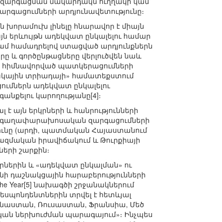
 և զարգացման մակարդակն ուղղակի կամ
զարգացումների արդյունավետությունը։
ին խորամուխ լինելը հնարավոր է միայն
յն երևույթն ադեկվատ ընկալելու համար
 համադրելով ստացված արդյունքներն
րը և գործընթացները վերլուծվեն նաև
 հիմնավորված պատկերացումների
նակային տրիադայի» համատեքստում
ումներն ադեկվատ ընկալելու
նքելու կարողությանը[4]։
 այն երկրների և հանրությունների
հագաղափարախոսական զարգացումների
թյունը (արդի, պատմական Հայաստանում
րազմական իրավիճակում և Թուրքիայի
ների շարքին։
ներին և «ադեկվատ ընկալման» ու
 դաշնակցային հարաբերությունների
 the Year[5] նախագծի շրջանակներում
ռեսպոնդենտներին տրվել է հետևյալ
Չինաստան, Ռուսաստան, Ֆրանսիա, Մեծ
կան ներխուժման պարագայում»։ Ինչպես