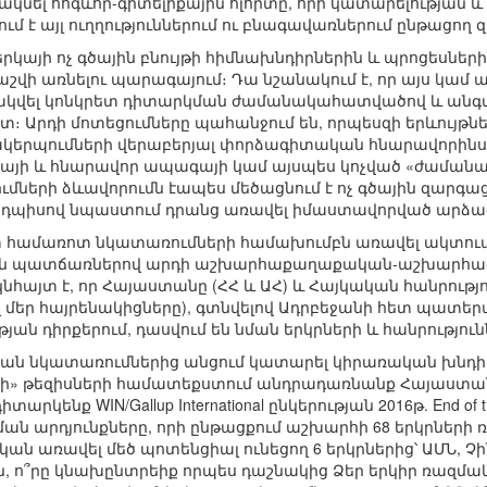
կնել հոգևոր-գիտելիքային ոլորտը, որի կատարելության
մ է այլ ուղղություններում ու բնագավառներում ընթացող 
երկայի ոչ գծային բնույթի հիմնախնդիրներին և պրոցեսներ
շվի առնելու պարագայում։ Դա նշանակում է, որ այս կամ ա
կվել կոնկրետ դիտարկման ժամանակահատվածով և անգամ
։ Արդի մոտեցումները պահանջում են, որպեսզի երևույթնե
կերպումների վերաբերյալ փորձագիտական հնարավորինս
երկայի և հնարավոր ապագայի կամ այսպես կոչված «ժամա
ների ձևավորումն էապես մեծացնում է ոչ գծային զարգաց
յդպիսով նպաստում դրանց առավել իմաստավորված արձագա
 համառոտ նկատառումների համախումբն առավել ակտուալ է
մ այն պատճառներով արդի աշխարհաքաղաքական-աշխար
կնհայտ է, որ Հայաստանը (ՀՀ և ԱՀ) և Հայկական հանրու
ող մեր հայրենակիցները), գտնվելով Ադրբեջանի հետ պատե
ն դիրքերում, դասվում են նման երկրների և հանրություն
կան նկատառումներից անցում կատարել կիրառական խնդիր
ի» թեզիսների համատեքստում անդրադառնանք Հայաստանի
արկենք WIN/Gallup International ընկերության 2016թ. End of
ան արդյունքները, որի ընթացքում աշխարհի 68 երկրների 
ան առավել մեծ պոտենցիալ ունեցող 6 երկրներից՝ ԱՄՆ, 
 ո՞րը կնախընտրեիք որպես դաշնակից Ձեր երկիր ռազմա