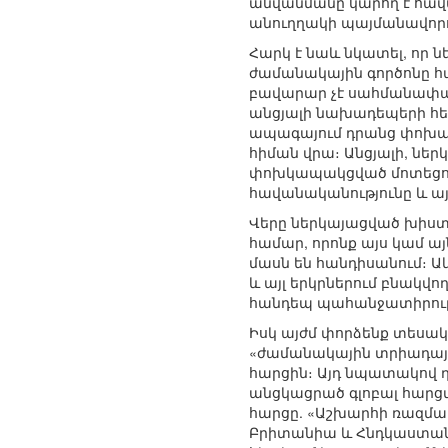
անվանմանը կարող է հավա
անուղղակի պայմանավորու
Հարկ է նաև նկատել, որ ն
ժամանակային գործոնը հա
բավարար չէ սահմանափա
անցյալի նախադեպերի հետ
ապագայում դրանց փոխա
հիման վրա։ Անցյալի, ն
փոխկապակցված մոտեցում
հավանականությունը և ա
Վերը ներկայացված խիստ
համար, որոնք այս կա
մասն են հանդիսանում։ Ա
և այլ երկրներում բնակվ
հանդեպ պահանջատիրությա
Իսկ այժմ փորձենք տեսա
«ժամանակային տրիադայ
հարցին։ Այդ նպատակով դիտ
անցկացրած գլոբալ հարցմ
հարցը. «Աշխարհի ռազմակ
Բրիտանիա և Հնդկաստան,