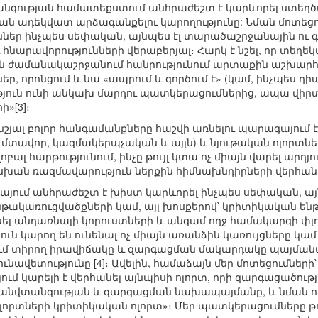
անգության համատեքստում անհրաժեշտ է կարևորել ստեղծ
նքան ադեկվատ արձագանքելու կարողությունը: Նման մոտեց
ւններ ինչպես սեփական, այնպես էլ տարածաշրջանային ու գ
և հնարավորությունների վերաբերյալ։ Հարկ է նշել, որ տ
ժամանակաշրջանում հանրությունում արտաքին աշխարհի
, որոնցում և նա «ապրում և գործում է» (կամ, ինչպես դիպ
թյուն ունի անկախ մարդու պատկերացումներից, ապա վիրտ
»[3]։
րոնշյալ բոլոր հանգամանքները հաշվի առնելու պարագայու
ր, մտավոր, կազմակերպչական և այլն) և նյութական ոլոր
լոբալ հարթությունում, ինչը թույլ կտա ոչ միայն վարել ա
խան ռազմավարություն ներքին հիմնախնդիրների վերհանմա
այում անհրաժեշտ է խիստ կարևորել ինչպես սեփական, այ
ենթակառուցվածքների կամ, այլ խոսքերով՝ կրիտիկական են
նել անդառնալի կորուստների և անգամ ողջ համակարգի փլ
ւն կարող են ունենալ ոչ միայն առանձին կառույցները կամ
ում տիրող իրավիճակը և զարգացման մակարդակը պայմանավ
ունավետությունը [4]։ Ավելին, համաձայն մեր մոտեցումնե
մ կարելի է վերհանել այնպիսի ոլորտ, որի զարգացածութ
րի անվտանգության և զարգացման նախապայմանը, և նման ո
որտների կրիտիկական ոլորտ»։ Մեր պատկերացումները թույ