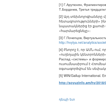
[1] Г.Арутюнян, Фрагментир
Т.Бордачев, Третья тридцати
[2] Այդ տեխնոլոգիաները
հետազոտությունների» ին
նպատակներից էր քաոսի
«հարմարեցնելը»։
[3] Г.Почепцов, Виртуальност
http://hvylya.net/analytics/soci
[4] Բնորոշ է, որ ԱՄՆ-ու
«ուղեղային կենտրոնների»
Распад «системы» и формир
ուսումնասիրում է Հռոմ
օգտագործվում են սեփակ
[5] WIN/Gallup International. E
http://soyuzinfo.am/hy/2018/
դեպի ետ