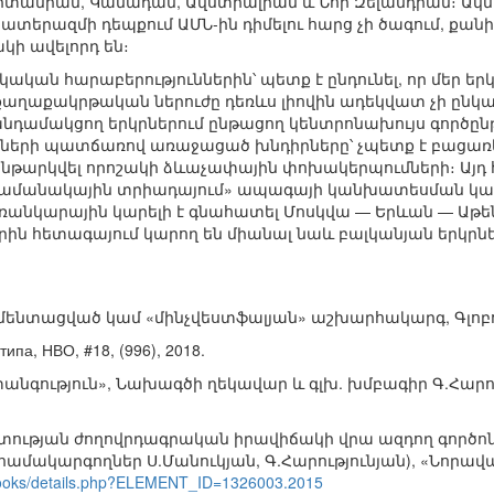
իտանիան, Կանադան, Ավստրալիան և Նոր Զելանդիան։ Ակնհա
ատերազմի դեպքում ԱՄՆ-ին դիմելու հարց չի ծագում, քանի
կի ավելորդ են։
կական հարաբերություններին՝ պետք է ընդունել, որ մեր ե
քաղաքակրթական ներուժը դեռևս լիովին ադեկվատ չի ընկալվ
անդամակցող երկրներում ընթացող կենտրոնախույս գործըն
ների պատճառով առաջացած խնդիրները՝ չպետք է բացառ
 ենթարկվել որոշակի ձևաչափային փոխակերպումների։ Այդ
«ժամանակային տրիադայում» ապագայի կանխատեսման կար
եռանկարային կարելի է գնահատել Մոսկվա — Երևան — Ա
րին հետագայում կարող են միանալ նաև բալկանյան երկրնե
գմենտացված կամ «մինչվեստֆալյան» աշխարհակարգ, Գլոբուս, 
типа, НВО, #18, (996), 2018.
նգություն», Նախագծի ղեկավար և գլխ. խմբագիր Գ.Հարութ
ության ժողովրդագրական իրավիճակի վրա ազդող գործոնն
ակարգողներ Ս.Մանուկյան, Գ.Հարությունյան), «Նորավանք»
books/details.php?ELEMENT_ID=1326003.2015