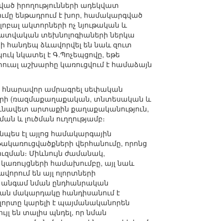
ված իրողությունների ադեկվատ
ումը ենթադրում է խոր, համակարգված
լոբալ ակտորների ոչ նյութական և
եղեկատվական տեխնոլոգիաների ներկա
 հանդեպ ձևավորվել են նաև զուտ
ուկ նկատել է Գ.Պոչեպցովը, եթե
ուալ աշխարհը կառուցվում է համաձայն
մ է հնարավոր ամրագրել սեփական
տների (ռազմաքաղաքական, տնտեսական և
րդյունավետ արտաքին քաղաքականություն,
ն և լուծման ուղղությամբ։
նպես էլ այլոց համակարգային
թակառուցվածքների վերհանումը, որոնց
ուզման։ Միևնույն ժամանակ,
 կառույցների համախումբը, այլ նաև
որում են այլ ոլորտների
րի՝ անգամ նման ընդհանրական
յան մակարդակը հանդիսանում է
լորտը կարելի է պայմանականորեն
լ են տալիս պնդել, որ նման