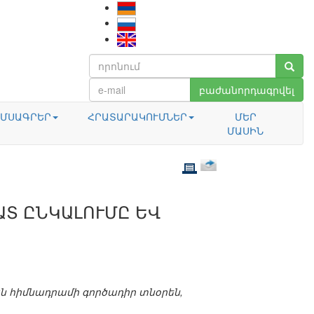
բաժանորդագրվել
ՄՍԱԳՐԵՐ
ՀՐԱՏԱՐԱԿՈՒՄՆԵՐ
ՄԵՐ
ՄԱՍԻՆ
ԱՏ ԸՆԿԱԼՈՒՄԸ ԵՎ
ն հիմնադրամի գործադիր տնօրեն,