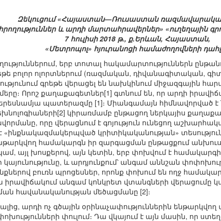
Զեկուցում «Հայաստան—Ռուսաստան ռազմավարական
իրողություններ և արդի մարտահրավերներ» «ուղեղային գ
7 հուլիսի 2018 թ., ք.Երևան, Հայաստան,
«Մետրոպոլ» հյուրանոցի համաժողովների դահ
ողություններում, երբ տոտալ հակամարտություններն ընթան
եթե բոլոր ոլորտներում (ռազմական, դիվանագիտական, գ
ությունում գրեթե վերացել են նախկինում միջազգային հար
րը։ Որոշ քաղաքագետներ[1] գտնում են, որ արդի իրավիճակ
երեսնամյա պատերազմը [1]։ Միանգամայն հիմնավորված է
նոլոգիաների[2] կիրառմամբ ընթացող ներկայիս քաղաքակ
րմանը, որը վերացնում է գոյություն ունեցող աշխարհակա
 «ինքնակազմակերպված կրիտիկականության» տեսությունը,
ենթարկվող համակարգն իր զարգացման ընթացքում անխուսա
ամ, այլ խոսքերով, այն կետին, երբ փոխվում է համակարգի
կայունությունը, և արդյունքում՝ անգամ աննշան փոփոխութ
ներով բուռն պրոցեսներ, որոնք փոխում են ողջ համակար
 իրավիճակում անգամ կոնկրետ վտանգների վերացումը կա
ան հավանականության մեծացմանը [2]։
շյալից, արդի ոչ գծային օրինաչափություններին ենթարկվ
ոխությունների փուլում։ Դա վկայում է այն մասին, որ ստ