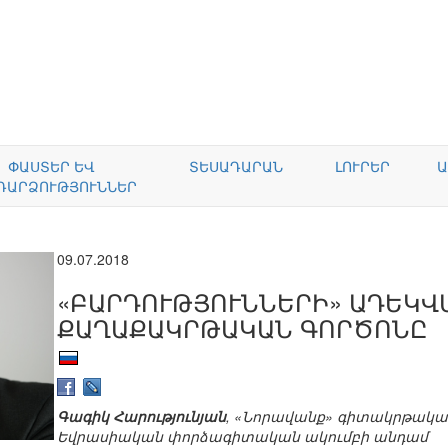
ՓԱՍՏԵՐ ԵՎ
ՏԵՍԱԴԱՐԱՆ
ԼՈՒՐԵՐ
Ա
ԴԱՐՁՈՒԹՅՈՒՆՆԵՐ
09.07.2018
«ԲԱՐԴՈՒԹՅՈՒՆՆԵՐԻ» ԱԴԵԿՎ
ՔԱՂԱՔԱԿՐԹԱԿԱՆ ԳՈՐԾՈՆԸ
Գագիկ Հարությունյան
, «Նորավանք» գիտակրթակա
Եվրասիական փորձագիտական ակումբի անդամ