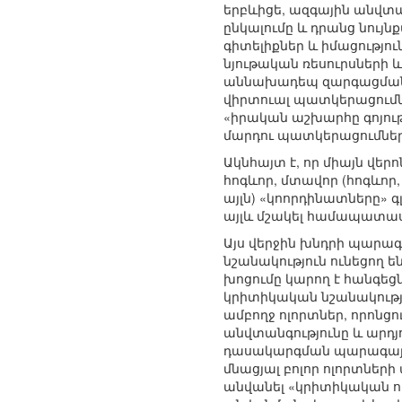
երբևիցե, ազգային անվտ
ընկալումը և դրանց նույ
գիտելիքներ և իմացությո
նյութական ռեսուրսների 
աննախադեպ զարգացման 
վիրտուալ պատկերացումներ
«իրական աշխարհը գոյու
մարդու պատկերացումների
Ակնհայտ է, որ միայն վե
հոգևոր, մտավոր (հոգևո
այլն) «կոորդինատները» գ
այլև մշակել համապատաս
Այս վերջին խնդրի պարագ
նշանակություն ունեցող 
խոցումը կարող է հանգեց
կրիտիկական նշանակությո
ամբողջ ոլորտներ, որոնց
անվտանգությունը և արդյ
դասակարգման պարագայու
մնացյալ բոլոր ոլորտնե
անվանել «կրիտիկական ոլ