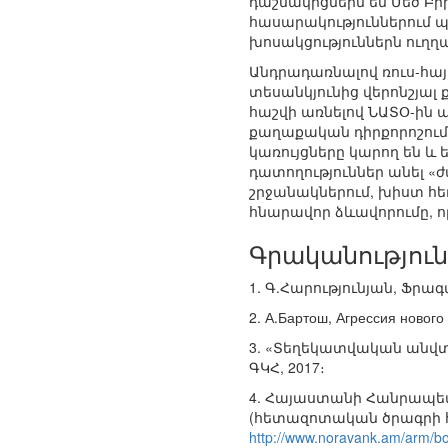
դաշնակիցներն են Մեծ Բր
հասարակություններում պ
խոսակցություններն ուղղա
Անդրադառնալով ռուս-հայ
տեսանկյունից վերոնշյալ 
հաշվի առնելով ՆԱՏՕ-ին 
քաղաքական դիրքորոշում
կառույցները կարող են և
դատողություններ անել 
շրջանակներում, խիստ հ
հնարավոր ձևավորումը, ո
Գրականություն
1. Գ.Հարությունյան, Ֆրա
2. А.Бартош, Агрессия нового 
3. «Տեղեկատվական անվտա
ԳԿՀ, 2017։
4. Հայաստանի Հանրապետ
(հետազոտական ծրագրի համ
http://www.noravank.am/arm/