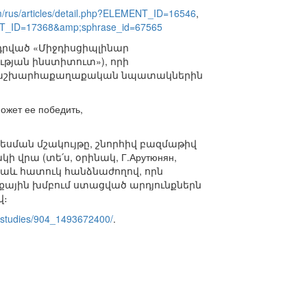
m/rus/articles/detail.php?ELEMENT_ID=16546
,
MENT_ID=17368&amp;sphrase_id=67565
ադրված «Միջդիսցիպլինար
թյան ինստիտուտ»), որի
ան աշխարհաքաղաքական նպատակներին
может ее победить,
ատեսման մշակույթը, շնորհիվ բազմաթիվ
վրա (տե՛ս, օրինակ, Г.Арутюнян,
լ է նաև հատուկ հանձնաժողով, որն
քային խմբում ստացված արդյունքներն
վ։
ru/studies/904_1493672400/
.