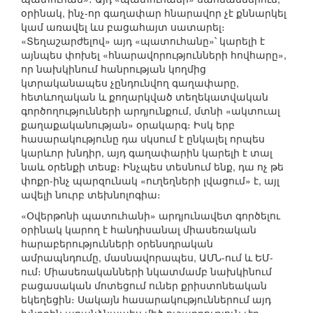
օրինակ, ինչ-որ գաղափար հնարավոր չէ քննարկել
կամ առավել ևս բացահայտ սատարել։
«Տեղաշարժելով» այդ «պատուհանը»՝ կարելի է
այնպես փոխել «հնարավորությունների հովհարը»,
որ նախկինում հանրության կողմից
կտրականապես չընդունվող գաղափարը,
հետևողական և քողարկված տեղեկատվական
գործողությունների արդյունքում, մտնի «ակտուալ
քաղաքականության» օրակարգ։ Իսկ երբ
հասարակությունը դա սկսում է ընկալել որպես
կարևոր խնդիր, այդ գաղափարին կարելի է տալ
նաև օրենքի տեսք։ Ինչպես տեսնում ենք, դա ոչ թե
փոքր-ինչ պարզունակ «ուղեղների լվացում» է, այլ
ավելի նուրբ տեխնոլոգիա։
«Օվերթոնի պատուհանի» արդյունավետ գործելու
օրինակ կարող է հանդիսանալ միասեռական
հարաբերությունների օրենսդրական
ամրապնդումը, մասնավորապես, ԱՄՆ-ում և ԵՄ-
ում։ Միասեռականների նկատմամբ նախկինում
բացասական մոտեցում ուներ քրիստոնեական
եկեղեցին։ Սակայն հասարակություններում այդ