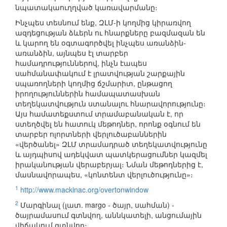
նպատակաուղղված կառավարմանը։
Ինչպես տեսնում ենք, ԶԼՄ-ի կողմից կիրառվող
ազդեցության ձևերն ու հնարքները բազմազան են
և կարող են օգտագործվել ինչպես առանձին-
առանձին, այնպես էլ տարբեր
համադրություններով, ինչն էապես
սահմանափակում է լրատվության շարքային
սպառողների կողմից ճշմարիտ, ընթացող
իրողություններին համապատասխան
տեղեկատվություն ստանալու հնարավորությունը։
Այս համատեքստում տրամաբանական է, որ
ստեղծվել են հատուկ մեթոդներ, որոնք օգնում են
տարբեր ոլորտների վերլուծաբաններին
«վերծանել» ԶԼՄ տրամադրած տեղեկատվությունը
և այդպիսով ադեկվատ պատկերացումներ կազմել
իրականության վերաբերյալ։ Նման մեթոդներից է,
մասնավորապես, «կոնտենտ վերլուծությունը»։
1
http://www.mackinac.org/overtonwindow
2
Մարգինալ (լատ. margo - ծայր, սահման) -
ծայրամասում գտնվող, աննկատելի, անցումային
վիճակում գտնվող։