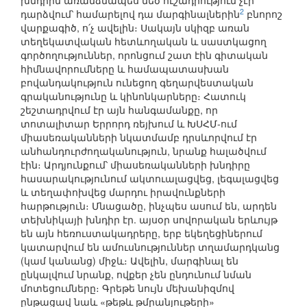
խնդրին առանձնապես մեծ ուշադրություն չէր
2
դարձվում՝ համարելով դա մարգինալներին
բնորոշ
վարքագիծ, ո՛չ ավելին։ Սակայն սկիզբ առան
տեղեկատվական հետևողական և սաստկացող
գործողություններ, որոնցում շատ էին գիտական
հիմնավորումները և համապատասխան
բովանդակություն ունեցող գեղարվեստական
գրականությունը և կինոնկարները։ Հատուկ
շեշտադրվում էր այն հանգամանքը, որ
տոտալիտար Երրորդ ռեյխում և ԽՍՀՄ-ում
միասեռականների նկատմամբ դրսևորվում էր
անհանդուրժողականություն, նրանք հալածվում
էին։ Արդյունքում՝ միասեռականների խնդիրը
հասարակությունում ակտուալացվեց, լեգալացվեց
և տեղափոխվեց մարդու իրավունքների
հարթություն։ Մնացածը, ինչպես ասում են, արդեն
տեխնիկայի խնդիր էր. այսօր սովորական երևույթ
են այն հեռուստակադրերը, երբ եկեղեցիներում
կատարվում են ամուսնություններ տղամարդկանց
(կամ կանանց) միջև։ Ավելին, մարգինալ են
ընկալվում նրանք, ովքեր չեն ընդունում նման
մոտեցումները։ Գրեթե նույն մեխանիզմով
ընթացավ նաև «թեթև թմրանյութերի»