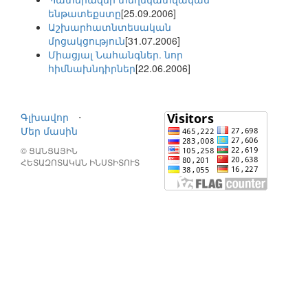
ենթատեքստը
[25.09.2006]
Աշխարհատնտեսական
մրցակցություն
[31.07.2006]
Միացյալ Նահանգներ. նոր
հիմնախնդիրներ
[22.06.2006]
Գլխավոր
⋅
Մեր մասին
© ՑԱՆՑԱՅԻՆ
ՀԵՏԱԶՈՏԱԿԱՆ ԻՆՍՏԻՏՈՒՏ