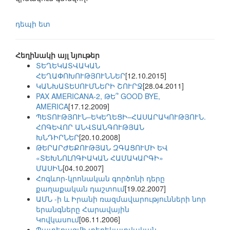
դեպի ետ
Հեղինակի այլ նյութեր
ՏԵՂԵԿԱՏՎԱԿԱՆ
ՀԵՂԱՓՈԽՈՒԹՅՈՒՆՆԵՐ
[12.10.2015]
ԿԱՆԽԱՏԵՍՈՒՄՆԵՐԻ ՇՈՒՐՋ
[28.04.2011]
PAX AMERICANA-2, ԹԵ՞ GOOD BYE,
AMERICA
[17.12.2009]
ՊԵՏՈՒԹՅՈՒՆ–ԵԿԵՂԵՑԻ–ՀԱՍԱՐԱԿՈՒԹՅՈՒՆ.
ՀՈԳԵՎՈՐ ԱՆՎՏԱՆԳՈՒԹՅԱՆ
ԽՆԴԻՐՆԵՐ
[20.10.2008]
ԹԵՐԱՐԺԵՔՈՒԹՅԱՆ ԶԳԱՑՈՒՄԻ ԵՎ
«ՏԵԽՆՈԼՈԳԻԱԿԱՆ ՀԱՄԱԿԱՐԳԻ»
ՄԱՍԻՆ
[04.10.2007]
Հոգևոր-կրոնական գործոնի դերը
քաղաքական դաշտում
[19.02.2007]
ԱՄՆ -ի և Իրանի ռազմավարությունների նոր
երանգները Հարավային
Կովկասում
[06.11.2006]
Պատերազմի տեղեկատվական