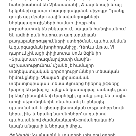
հանդիսանում են Չինաստանի, Ճապոնիայի և այլ
երկրների գրավոր հաղորդակցման միջոցը։ Դրանք
գուցե այլ մշակութային ավանդույթների
ներկայացուցիչների համար փոքր-ինչ
յուրահատուկ են ընկալվում, սակայն հանդիսանում
են ավելի քան հարուստ այդ արևելյան
քաղաքակրթությունների ստեղծման, պահպանման
և զարգացման խորհրդանիշը։ Դեռևս մ.թ.ա. VI
դարում չինացի փիլիսոփա Սուն Ցզին իր
«Տրակտատ ռազմարվեստի մասին»
աշխատությունում մշակել է համալիր
տեղեկատվական գործողությունների տեսական
հիմունքները։ Չնայած կիրառական-
տեխնոլոգիական տեսանկյունից հիերոգլիֆները
կարող են թվալ ոչ այնքան կատարյալ, սակայն, ըստ
իրենց՝ չինացիների կարծիքի, դրանք թույլ են տալիս
արդի սերունդներին գնահատել և ընկալել
պատմական և գեղարվեստական տեքստերը նույն
կերպ, ինչ և նրանց նախնիները՝ այդպիսով
պահպանելով ժամանակային-բովանդակային
կապն անցյալի և ներկայի միջև։
Ֆոնետիկ
(ձայնային) և տառերի տեսքով գրերի