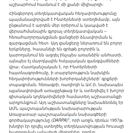
աշխարհում հասնում է մի քանի միլիարդի։
Հինգերորդ տեղեկատվական հեղափոխությունը
պայմանավորված է Ինտերնետի ստեղծմամբ, այն
ընթանում է արդեն մեր օրերում և կապված է
վերսահմանային գլոբալ տեղեկատվական –
հեռահաղորդակցման ցանցերի ձևավորման և
զարգացման հետ։ Այդ ցանցերը ներառում են բոլոր
երկրները, հասանելի են գրեթե բոլորին և
կարողանում են ազդել ինչպես առանձին անհատի,
այնպես էլ մարդկային հսկայական զանգվածների
վրա։ Հատկանշական է, որ Ինտերնետի
հայտնագործումը, ի տարբերություն նախկին
հեղափոխությունների խորհրդանիշների՝ գրքերի
տպագրման, հեռագրի, ռադիոյի և ԱՀ-ի, նախապես
պլանավորված առաջընթաց էր և ստեղծվել է խոշոր
գիտական կոլեկտիվների համատեղ աշխատանքի
արդյունքում։ Այդ աշխատանքները նախաձեռնել էր
ԱՄՆ պաշտպանության նախարարության
Առաջատար պաշտպանական նախագծերի
6
գործակալությունը (
DARPA
)
, որի առջև դեռևս 1957թ.
խնդիր էր դրվել ստեղծել տեղեկատվության հուսալի
հաղորդման այնպիսի միջոցներ, որոնք