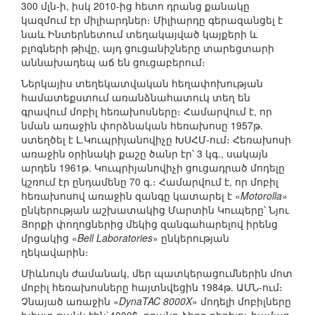
300 մլն-ի, իսկ 2010-ից հետո դրանց քանակը
կազմում էր միլիարդներ։ Միլիարդը գերազանցել է
նաև Ինտերնետում տեղակայված կայքերի և
բլոգների թիվը, այդ ցուցանիշները տարեցտարի
աննախադեպ աճ են ցուցաբերում։
Ներկայիս տեղեկատվական հեղափոխության
համատեքստում առանձնահատուկ տեղ են
գրավում մոբիլ հեռախոսները։ Համարվում է, որ
նման առաջին փորձնական հեռախոսը 1957թ.
ստեղծել է Լ.Կուպրիյանովիչը ԽՍՀՄ-ում։ Հեռախոսի
առաջին օրինակի քաշը ծանր էր՝ 3 կգ., սակայն
արդեն 1961թ. Կուպրիյանովիչի ցուցադրած մոդելը
կշռում էր ընդամենը 70 գ.։ Համարվում է, որ մոբիլ
հեռախոսով առաջին զանգը կատարել է «
Motorolla
»
ընկերության աշխատակից Մարտին Կուպերը՝ Նյու
Յորքի փողոցներից մեկից զանգահարելով իրենց
մրցակից «
Bell Laboratories
» ընկերության
ղեկավարին։
Միևնույն ժամանակ, մեր պատկերացումներին մոտ
մոբիլ հեռախոսները հայտնվեցին 1984թ. ԱՄՆ-ում։
Չնայած առաջին «
DynaTAC 8000X
» մոդելի մոբիլները