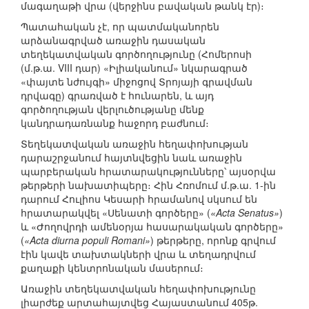
մագաղաթի վրա (վերջինս բավական թանկ էր)։
Պատահական չէ, որ պատմականորեն
արձանագրված առաջին դասական
տեղեկատվական գործողությունը (Հոմերոսի
(մ.թ.ա. VIII դար) «Իլիականում» նկարագրած
«փայտե նժույգի» միջոցով Տրոյայի գրավման
դրվագը) գրառված է հունարեն, և այդ
գործողության վերլուծությանը մենք
կանդրադառնանք հաջորդ բաժնում։
Տեղեկատվական առաջին հեղափոխության
դարաշրջանում հայտնվեցին նաև առաջին
պարբերական հրատարակությունները՝ այսօրվա
թերթերի նախատիպերը։ Հին Հռոմում մ.թ.ա. 1-ին
դարում Հուլիոս Կեսարի հրամանով սկսում են
հրատարակվել «Սենատի գործերը» (
«Acta Senatus»
)
և «Ժողովրդի ամենօրյա հասարակական գործերը»
(
«Acta diurna populi Romani»
) թերթերը, որոնք գրվում
էին կավե տախտակների վրա և տեղադրվում
քաղաքի կենտրոնական մասերում։
Առաջին տեղեկատվական հեղափոխությունը
լիարժեք արտահայտվեց Հայաստանում 405թ.