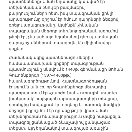
պատճենները։ Նման եղանակը կապված էր
տեխնիկական բնույթի բազմաթիվ
բարդությունների հետ, իսկ տպագրական ցիկլի
արագությունը զիջում էր հմուտ դպիրների ձեռքով
գրելու արագությանը։ Այսինքն՝ չինական
տպագրական մեթոդը տեխնոլոգիական առումով
թերի էր, չնայած այդ եղանակով դեռ պատմական
դարաշրջաններում տպագրվել են միլիոնավոր
գրքեր։
Ժամանակակից պատկերացումներին
համապատասխան գրքերի տպագրության
պատմությունը սկսվում է 1440թ. գերմանացի Յոհան
Գուտենբերգի (1397–1468թթ.)
հայտնագործությունով։ Հայտնագործության
էությունն այն էր, որ Գուտենբերգը մետաղից
պատրաստում էր «շարժունակ» ուռուցիկ տառեր
(հակառակ՝ հայելային արտապատկերի տեսքով),
դրանցից հավաքում էր տողերը և հատուկ մամլիչի
միջոցով դրոշմում էր դրանք թղթի վրա։ Նման
տեխնոլոգիան հնարավորություն տվեց հավաքել և
տպագրել ցանկացած ձևաչափով ցանկացած
տեքստ։ Այդ եղանակով տպագրված առաջին