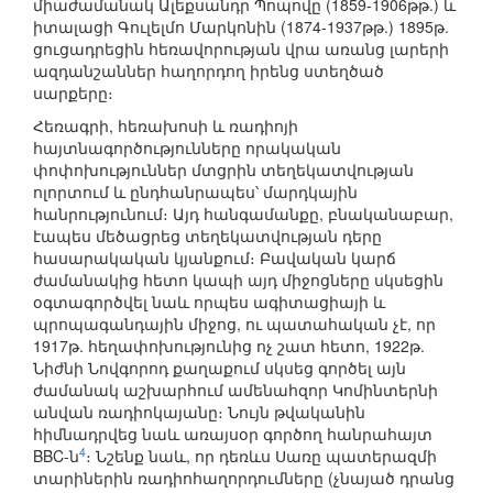
միաժամանակ Ալեքսանդր Պոպովը (1859-1906թթ.) և
իտալացի Գուլելմո Մարկոնին (1874-1937թթ.) 1895թ.
ցուցադրեցին հեռավորության վրա առանց լարերի
ազդանշաններ հաղորդող իրենց ստեղծած
սարքերը։
Հեռագրի, հեռախոսի և ռադիոյի
հայտնագործությունները որակական
փոփոխություններ մտցրին տեղեկատվության
ոլորտում և ընդհանրապես՝ մարդկային
հանրությունում։ Այդ հանգամանքը, բնականաբար,
էապես մեծացրեց տեղեկատվության դերը
հասարակական կյանքում։ Բավական կարճ
ժամանակից հետո կապի այդ միջոցները սկսեցին
օգտագործվել նաև որպես ագիտացիայի և
պրոպագանդային միջոց, ու պատահական չէ, որ
1917թ. հեղափոխությունից ոչ շատ հետո, 1922թ.
Նիժնի Նովգորոդ քաղաքում սկսեց գործել այն
ժամանակ աշխարհում ամենահզոր Կոմինտերնի
անվան ռադիոկայանը։ Նույն թվականին
հիմնադրվեց նաև առայսօր գործող հանրահայտ
4
BBC-ն
։ Նշենք նաև, որ դեռևս Սառը պատերազմի
տարիներին ռադիոհաղորդումները (չնայած դրանց