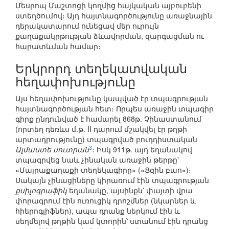
Մեսրոպ Մաշտոցի կողմից հայկական այբուբենի
ստեղծումով։ Այդ հայտնագործությունը առաջնային
դերակատարում ունեցավ մեր ուրույն
քաղաքակրթության ձևավորման, զարգացման ու
հարատևման համար։
Երկրորդ տեղեկատվական
հեղափոխությունը
Այս հեղափոխությունը կապված էր տպագրության
հայտնագործության հետ։ Որպես առաջին տպագիր
գիրք ընդունված է համարել 868թ. Չինաստանում
(որտեղ դեռևս մ.թ. II դարում մշակվել էր թղթի
արտադրությունը) տպագրված բուդդիստական
3
Ալմաստե սուտրան
։ Իսկ 911թ. այդ եղանակով
տպագրվեց նաև չինական առաջին թերթը՝
«Մայրաքաղաքի տեղեկագիրը» («Ցզին բաո»)։
Սակայն չինացիները կիրառում էին տպագրության
քսիլոգրաֆիկ
եղանակը, այսինքն՝ փայտի վրա
փորագրում էին ուռուցիկ դրոշմներ (նկարներ և
հիերոգլիֆներ), ապա դրանք ներկում էին և
սեղմելով թղթին կամ կտորին՝ ստանում էին դրանց