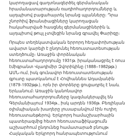
կարողացավ գաղտնազերծել գերմանական
հրամանատարության ռադիոհաղորդումները և
այդպիսով բացահայտել նրանց պլանները։ Դրա
շնորհիվ ֆրանսիացիները կարողացան
հակահարված հասցնել գերմանացիներին և
այդպիսով թույլ չտվեցին նրանց գրավել Փարիզը։
Որպես տեղեկատվական երրորդ հեղափոխության
ավարտ կարելի է ընդունել հեռուստատեսության
ստեղծումը։ Առաջին փորձնական
հեռուստահաղորդումը 1931թ. իրականացրել է ռուս
էմիգրանտ Վլադիմիր Զվորիկինը (1888–1982թթ.)
ԱՄՆ-ում, իսկ գունավոր հեռուստատեսության
գյուտը պատկանում է Հովհաննես Ադամյանին
(1879-1932թթ.), որն իր փորձերը ցուցադրել է նաև
Երևանում։ Առաջին կանոնավոր
հեռուստահաղորդումները կազմակերպվել են
Գերմանիայում 1934թ., իսկ արդեն 1936թ. Բեռլինյան
օլիմպիական խաղերը լուսաբանվում էին ուղիղ
հեռուստաեթերով։ Երկրորդ համաշխարհային
պատերազմից հետո հեռուստաֆիկացումն
աշխարհում ընդունեց համատարած բնույթ։
Հայկական Երկրորդ հանրապետությունում