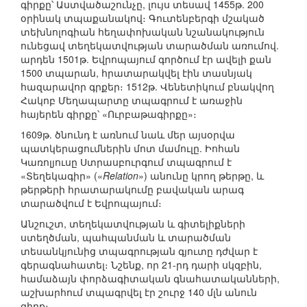
գիրքը՝ Աստվածաշունչը, լույս տեսավ 1455թ. 200
օրինակ տպաքանակով։ Գուտենբերգի մշակած
տեխնոլոգիան հեղափոխական նշանակություն
ունեցավ տեղեկատվության տարածման առումով.
արդեն 1501թ. Եվրոպայում գործում էր ավելի քան
1500 տպարան, հրատարակվել էին տասնյակ
հազարավոր գրքեր։ 1512թ. Վենետիկում բնակվող
Հակոբ Մեղապարտը տպագրում է առաջին
հայերեն գիրքը՝ «Ուրբաթագիրքը»։
1609թ. ծնունդ է առնում նաև մեր այսօրվա
պատկերացումներին մոտ մամուլը. Իոհան
Կառոլյուսը Ստրասբուրգում տպագրում է
«Տեղեկագիր» («
Relation
») անունը կրող թերթը, և
թերթերի հրատարակումը բավական արագ
տարածվում է Եվրոպայում։
Անշուշտ, տեղեկատվության և գիտելիքների
ստեղծման, պահպանման և տարածման
տեսանկյունից տպագրության գյուտը դժվար է
գերագնահատել։ Նշենք, որ 21-րդ դարի սկզբին,
համաձայն փորձագիտական գնահատականների,
աշխարհում տպագրվել էր շուրջ 140 մլն անուն
գիրք։