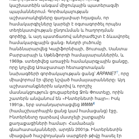
կաշխատեին անգամ միջուկային պատերազմի
պայմաններում։ Գործակալության
աշխատակիցները գաղափար հղացան, որ
համակարգիչները կարելի է օգտագործել որպես
տեղեկատվության ընդունման և հաղորդման
գործիք, և այդ պատճառով անհրաժեշտ է ձևավորել
համակարգչային ցանց։ Խնդրի լուծումը
հանձնարարվեց Կալիֆորնիայի, Յուտայի, Սանտա
Բարբարայի և Սթենֆորդի համալսարաններին, և
1969թ. ստեղծվեց առաջին համակարգչային ցանցը,
որը կոչվեց Առաջատար հետազոտական
7
նախագծերի գործակալության ցանց՝
ARPANET
, որը
միավորում էր վերը նշված համալսարանները։ Այդ
աշխատանքներին ակտիվ և որոշիչ
մասնակցություն ցուցաբերեց Ջոն Փոստելը, որին
շատերն անվանում են «Ինտերնետի հայր»։ Իսկ
8
1991թ., երբ ստանդարտացվեց
WWW
(համաշխարհային ցանց կամ համացանց) էջը,
Ինտերնետը դարձավ մատչելի շարքային
քաղաքացիների համար։ Համաձայն
գնահատականների, արդեն 2001թ. Ինտերնետին
միացված հաշվողական սարքերի թիվը հասել էր