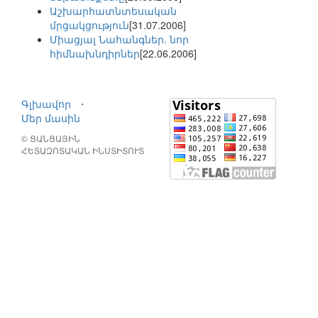
Աշխարհատնտեսական
մրցակցություն
[31.07.2006]
Միացյալ Նահանգներ. նոր
հիմնախնդիրներ
[22.06.2006]
Գլխավոր
⋅
Մեր մասին
© ՑԱՆՑԱՅԻՆ
ՀԵՏԱԶՈՏԱԿԱՆ ԻՆՍՏԻՏՈՒՏ