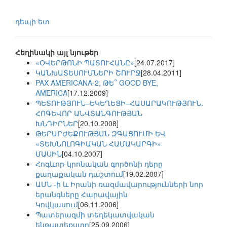
դեպի ետ
Հեղինակի այլ նյութեր
«ՕՎԵՐԹՈՆԻ ՊԱՏՈՒՀԱՆԸ»
[24.07.2017]
ԿԱՆԽԱՏԵՍՈՒՄՆԵՐԻ ՇՈՒՐՋ
[28.04.2011]
PAX AMERICANA-2, ԹԵ՞ GOOD BYE,
AMERICA
[17.12.2009]
ՊԵՏՈՒԹՅՈՒՆ–ԵԿԵՂԵՑԻ–ՀԱՍԱՐԱԿՈՒԹՅՈՒՆ.
ՀՈԳԵՎՈՐ ԱՆՎՏԱՆԳՈՒԹՅԱՆ
ԽՆԴԻՐՆԵՐ
[20.10.2008]
ԹԵՐԱՐԺԵՔՈՒԹՅԱՆ ԶԳԱՑՈՒՄԻ ԵՎ
«ՏԵԽՆՈԼՈԳԻԱԿԱՆ ՀԱՄԱԿԱՐԳԻ»
ՄԱՍԻՆ
[04.10.2007]
Հոգևոր-կրոնական գործոնի դերը
քաղաքական դաշտում
[19.02.2007]
ԱՄՆ -ի և Իրանի ռազմավարությունների նոր
երանգները Հարավային
Կովկասում
[06.11.2006]
Պատերազմի տեղեկատվական
ենթատեքստը
[25.09.2006]