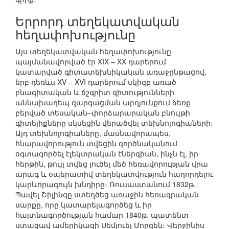
Երրորդ տեղեկատվական
հեղափոխությունը
Այս տեղեկատվական հեղափոխությունը
պայմանավորված էր XIX – XX դարերում
կատարված գիտատեխնիկական առաջընթացով,
երբ դեռևս XV – XVI դարերում սկիզբ առած
բնագիտական և ճշգրիտ գիտությունների
աննախադեպ զարգացման արդյունքում ձեռք
բերված տեսական–փորձարարական բնույթի
գիտելիքները սկսեցին վերածվել տեխնոլոգիաների։
Այդ տեխնոլոգիաները, մասնավորապես,
հնարավորություն տվեցին գործնականում
օգտագործել էլեկտրական էներգիան, ինչն էլ, իր
հերթին, թույլ տվեց լուծել մեծ հեռավորության վրա
արագ և օպերատիվ տեղեկատվություն հաղորդելու
կարևորագույն խնդիրը։ Ռուսաստանում 1832թ.
Պավել Շիլինգը ստեղծեց առաջին հեռագրական
սարքը, որը կատարելագործեց և իր
հայտնագործության համար 1840թ. պատենտ
ստացավ ամերիկացի Սեմյուել Մորզեն։ Վերջինիս