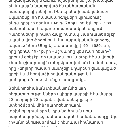
բովանդակային առումով սերտորեն շաղկապված
են և պայմանավորված են անհատական
համակարգիչների ու Ինտերնետի ստեղծմամբ։
Նկատենք, որ համակարգիչների կիրառումը
ենթադրել էր դեռևս 1949թ. Ջորջ Օրուելն իր «1984»
հանրահայտ հակաուտոպիստական գրքում։
Ինտերնետի ի հայտ գալը հստակ կանխատեսել էր
ականավոր ֆիզիկոս և հասարակական գործիչ,
ակադեմիկոս Անդրեյ Սախարովը (1921-1989թթ.),
5
որը դեռևս 1974թ. իր «Աշխարհը կես դար հետո»
գրքում գրել էր, որ ապագայում պետք է ձևավորվի
«համաշխարհային տեղեկատվական համակարգ»,
որը «բոլորի համար մատչելի կդարձնի ցանկացած
գրքի կամ հոդվածի բովանդակություն և
ցանկացած տեղեկանքի ստացումը»...
Տեխնոլոգիական տեսանկյունից այդ
հեղափոխությունների սկիզբը կարելի է համարել
20-րդ դարի 70-ական թվականները, երբ
ստեղծվեցին միկրոպրոցեսորային
տեխնոլոգիաները և դրանց հիման վրա
հայտնագործվեց անհատական համակարգիչը։ Այս
շրջանը բնութագրվում է հետևյալ հիմնարար