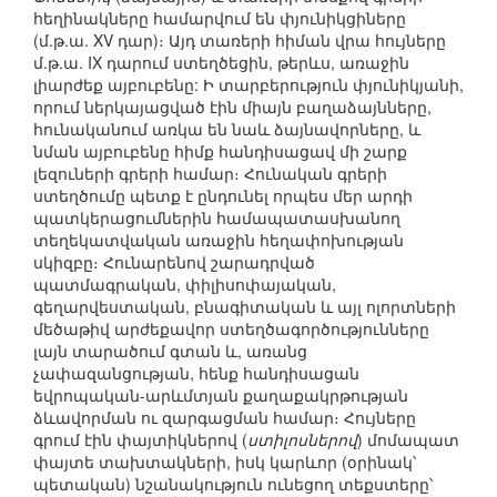
հեղինակները համարվում են փյունիկցիները
(մ.թ.ա. XV դար)։ Այդ տառերի հիման վրա հույները
մ.թ.ա. IX դարում ստեղծեցին, թերևս, առաջին
լիարժեք այբուբենը: Ի տարբերություն փյունիկյանի,
որում ներկայացված էին միայն բաղաձայնները,
հունականում առկա են նաև ձայնավորները, և
նման այբուբենը հիմք հանդիսացավ մի շարք
լեզուների գրերի համար։ Հունական գրերի
ստեղծումը պետք է ընդունել որպես մեր արդի
պատկերացումներին համապատասխանող
տեղեկատվական առաջին հեղափոխության
սկիզբը։ Հունարենով շարադրված
պատմագրական, փիլիսոփայական,
գեղարվեստական, բնագիտական և այլ ոլորտների
մեծաթիվ արժեքավոր ստեղծագործությունները
լայն տարածում գտան և, առանց
չափազանցության, հենք հանդիսացան
եվրոպական-արևմտյան քաղաքակրթության
ձևավորման ու զարգացման համար։ Հույները
գրում էին փայտիկներով (
ստիլոսներով
) մոմապատ
փայտե տախտակների, իսկ կարևոր (օրինակ՝
պետական) նշանակություն ունեցող տեքստերը՝