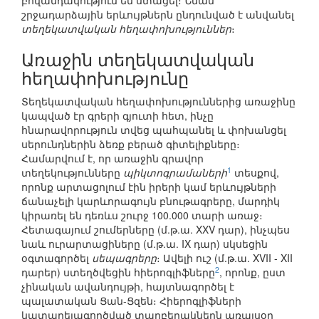
բովանդակություն են ստացել։ Նման
շրջադարձային երևույթներն ընդունված է անվանել
տեղեկատվական հեղափոխություններ
։
Առաջին տեղեկատվական
հեղափոխությունը
Տեղեկատվական հեղափոխություններից առաջինը
կապված էր գրերի գյուտի հետ, ինչը
հնարավորություն տվեց պահպանել և փոխանցել
սերունդներին ձեռք բերած գիտելիքները։
Համարվում է, որ առաջին գրավոր
1
տեղեկությունները
պիկտոգրամաների
տեսքով,
որոնք արտացոլում էին իրերի կամ երևույթների
ճանաչելի կարևորագույն բնութագրերը, մարդիկ
կիրառել են դեռևս շուրջ 100.000 տարի առաջ։
Հետագայում շումերները (մ.թ.ա. XXV դար), ինչպես
նաև ուրարտացիները (մ.թ.ա. IX դար) սկսեցին
օգտագործել
սեպագրերը
։ Ավելի ուշ (մ.թ.ա. XVII - XII
2
դարեր) ստեղծվեցին հիերոգլիֆները
, որոնք, ըստ
չինական ավանդույթի, հայտնագործել է
պալատական Ցան-Ցզեն։ Հիերոգլիֆների
կատարելագործված տարբերակներն առայսօր