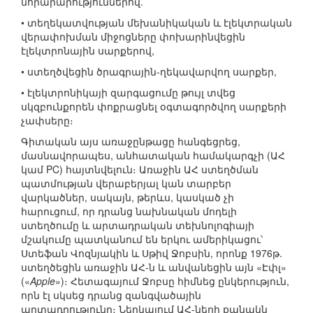
նորարարություններով.
• տեղեկատվության մեխանիկական և էլեկտրական
վերափոխման միջոցները փոխարինվեցին
էլեկտրոնային սարքերով,
• ստեղծվեցին ծրագրային-ղեկավարվող սարքեր,
• էլեկտրոնիկայի զարգացումը թույլ տվեց
սկզբունքորեն փոքրացնել օգտագործվող սարքերի
չափսերը։
Գիտական այս առաջընթացը հանգեցրեց,
մասնավորապես, անհատական համակարգչի (ԱՀ
կամ PC) հայտնվելուն։ Առաջին ԱՀ ստեղծման
պատմության վերաբերյալ կան տարբեր
վարկածներ, սակայն, թերևս, կասկած չի
հարուցում, որ դրանց նախնական մոդելի
ստեղծումը և արտադրական տեխնոլոգիայի
մշակումը պատկանում են երկու ամերիկացու՝
Ստեֆան Վոզնյակին և Սթիվ Ջոբսին, որոնք 1976թ.
ստեղծեցին առաջին ԱՀ-ն և անվանեցին այն «Էփլ»
(«
Apple
»)։ Հետագայում Ջոբսը հիմնեց ընկերություն,
որն էլ սկսեց դրանց զանգվածային
արտադրությունը։ Ներկայում ԱՀ-ների քանակն