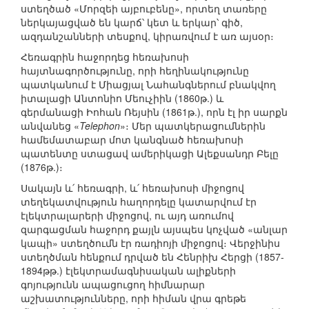
ստեղծած «Մորզեի այբուբենը», որտեղ տառերը
ներկայացված են կարճ՝ կետ և երկար՝ գիծ,
ազդանշանների տեսքով, կիրառվում է առ այսօր։
Հեռագրին հաջորդեց հեռախոսի
հայտնագործությունը, որի հեղինակությունը
պատկանում է Միացյալ Նահանգներում բնակվող
իտալացի Անտոնիո Մեուչիին (1860թ.) և
գերմանացի Իոհան Ռեյսին (1861թ.), որն էլ իր սարքն
անվանեց «
Telephon
»։ Մեր պատկերացումներին
համեմատաբար մոտ կանգնած հեռախոսի
պատենտը ստացավ ամերիկացի Ալեքսանդր Բելը
(1876թ.)։
Սակայն և՛ հեռագրի, և՛ հեռախոսի միջոցով
տեղեկատվություն հաղորդելը կատարվում էր
էլեկտրալարերի միջոցով, ու այդ առումով
զարգացման հաջորդ քայլն այսպես կոչված «անլար
կապի» ստեղծումն էր ռադիոյի միջոցով։ Վերջինիս
ստեղծման հենքում դրված են Հենրիխ Հերցի (1857-
1894թթ.) էլեկտրամագնիսական ալիքների
գոյությունն ապացուցող հիմնարար
աշխատությունները, որի հիման վրա գրեթե