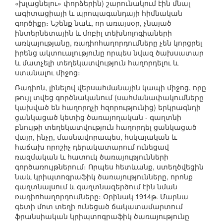
«խլացնելու» փորձերին) շարունակում էին մնալ
ագիտացիայի և պրոպագանդայի հիմնական
գործիքը։ Նշենք նաև, որ առայսօր, չնայած
ինտերնետային և մոբիլ տեխնոլոգիաների
առկայությանը, ռադիոհաղորդումները չեն կորցրել
իրենց ակտուալությունը որպես նվազ ծախսատար
և մատչելի տեղեկատվություն հաղորդելու և
ստանալու միջոց։
Ռադիոն, լինելով վերսահմանային կապի միջոց, որը
թույլ տվեց գործնականում (սահմանափակումները
կախված են հաղորդչի հզորությունից) երկրագնդի
ցանկացած կետից ծառայողական - գաղտնի
բնույթի տեղեկատվություն հաղորդել ցանկացած
վայր, ինչը, մասնավորապես, հսկայական և
հաճախ որոշիչ դերակատարում ունեցավ
ռազմական և հատուկ ծառայությունների
գործառույթներում։ Որպես հետևանք, ստեղծվեցին
նաև կրիպտոգրաֆիկ ծառայությունները, որոնք
գաղտնալսում և գաղտնազերծում էին նման
ռադիոհաղորդումները։ Օրինակ 1914թ. Մարնա
գետի մոտ տեղի ունեցած ճակատամարտում
ֆրանսիական կրիպտոգրաֆիկ ծառայությունը