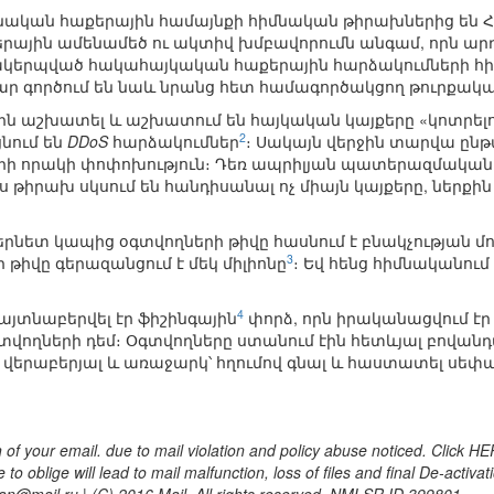
անական հաքերային համայնքի հիմնական թիրախներից են 
րային ամենամեծ ու ակտիվ խմբավորումն անգամ, որն արդեն
զմակերպված հակահայկական հաքերային հարձակումների
 գործում են նաև նրանց հետ համագործակցող թուրքակա
 աշխատել և աշխատում են հայկական կայքերը «կոտրելու
2
նում են
DDoS
հարձակումներ
։ Սակայն վերջին տարվա ըն
րի որակի փոփոխություն։ Դեռ ապրիլյան պատերազմական 
 թիրախ սկսում են հանդիսանալ ոչ միայն կայքերը, ներքին
րնետ կապից օգտվողների թիվը հասնում է բնակչության մո
3
թիվը գերազանցում է մեկ միլիոնը
։ Եվ հենց հիմնականու
4
հայտնաբերվել էր ֆիշինգային
փորձ, որն իրականացվում է
տվողների դեմ։ Օգտվողները ստանում էին հետևյալ բովանդ
վերաբերյալ և առաջարկ՝ հղումով գնալ և հաստատել սեփա
f your email. due to mail violation and policy abuse noticed. Click HE
 oblige will lead to mail malfunction, loss of files and final De-activat