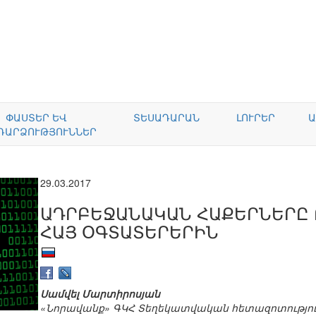
ՓԱՍՏԵՐ ԵՎ
ՏԵՍԱԴԱՐԱՆ
ԼՈՒՐԵՐ
Ա
ԴԱՐՁՈՒԹՅՈՒՆՆԵՐ
29.03.2017
ԱԴՐԲԵՋԱՆԱԿԱՆ ՀԱՔԵՐՆԵՐԸ
ՀԱՅ ՕԳՏԱՏԵՐԵՐԻՆ
Սամվել Մարտիրոսյան
«Նորավանք» ԳԿՀ Տեղեկատվական հետազոտությու