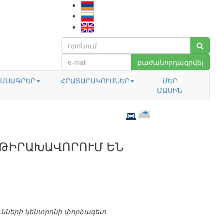
բաժանորդագրվել
ՄՍԱԳՐԵՐ
ՀՐԱՏԱՐԱԿՈՒՄՆԵՐ
ՄԵՐ
ՄԱՍԻՆ
 ԹԻՐԱԽԱՎՈՐՈՒՄ ԵՆ
նների կենտրոնի փորձագետ