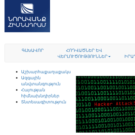
ԳԼԽԱՎՈՐ
ՀՈԴՎԱԾՆԵՐ ԵՎ
ՎԵՐԼՈՒԾՈՒԹՅՈՒՆՆԵՐ
ԻՐԱ
Աշխարհաքաղաքականություն
Ազգային
անվտանգություն
Հայության
հիմնախնդիրներ
Տնտեսագիտություն