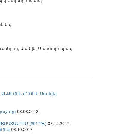
վել Մարտիրոսյան,
ծ են,
մներից, Սամվել Մարտիրոսյան,
ԱՆԱՆՈՒՆ ՀՂՈՒՄ. Սամվել
դաշտը)
[08.06.2018]
ԱՍՏԱՆՈՒՄ (2017Թ.)
[07.12.2017]
ԳՈՒՄ
[06.10.2017]