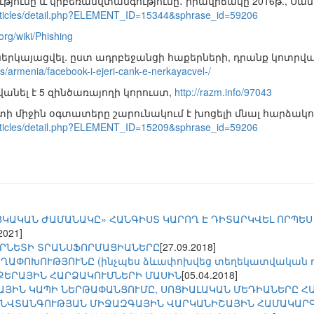
ունը և կիբեռանվտանգությունը․ իրավիճակը 2016թ., Սամ
rticles/detail.php?ELEMENT_ID=15344&sphrase_id=59206
.org/wiki/Phishing
է ներկայացվել. ըստ ադրբեջանցի հաքերների, դրանք կոտրվա
/armenia/facebook-i-ejeri-cank-e-nerkayacvel-/
անել է 5 զինծառայողի կորուստ,
http://razm.info/97043
 միջին օգտատերը շարունակում է խոցելի մնալ հարձակու
rticles/detail.php?ELEMENT_ID=15209&sphrase_id=59206
ԿԱԿԱՆ ԺԱՄԱՆԱԿԸ» ՀԱՆԳԻՍՏ ԿԱՐՈՂ Է ԴԻՏԱՐԿՎԵԼ ՈՐՊԵՍ 
2021]
ՐՆԵՏԻ ՏՐԱՆՍՖՈՐՄԱՑԻԱՆԵՐԸ
[27.09.2018]
ԵՂԱՓՈԽՈՒԹՅՈՒՆԸ (ինչպես ձևափոխվեց տեղեկատվական 
ՔԵՐԱՅԻՆ ՀԱՐՁԱԿՈՒՄՆԵՐԻ ՄԱՍԻՆ
[05.04.2018]
ՅԻՆ ԿԱՊԻ ՆԵՐԹԱՓԱՆՑՈՒՄԸ, ՍՈՑԻԱԼԱԿԱՆ ՄԵԴԻԱՆԵՐԸ ՀԱՅ
ԱՆՎՏԱՆԳՈՒԹՅԱՆ ՄԻՋԱԶԳԱՅԻՆ ՎԱՐԿԱՆԻՇԱՅԻՆ ՀԱՄԱԿԱՐ