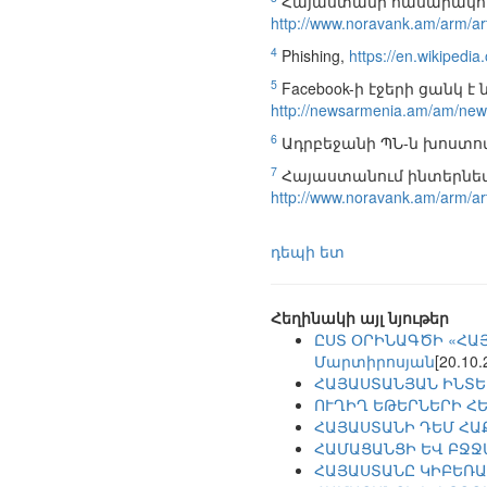
Հայաստանի հասարակությ
http://www.noravank.am/arm/a
4
Phishing,
https://en.wikipedia
5
Facebook-ի էջերի ցանկ 
http://newsarmenia.am/am/news
6
Ադրբեջանի ՊՆ-ն խոստով
7
Հայաստանում ինտերնետի
http://www.noravank.am/arm/a
դեպի ետ
Հեղինակի այլ նյութեր
ԸՍՏ ՕՐԻՆԱԳԾԻ «ՀԱՅ
Մարտիրոսյան
[20.10.
ՀԱՅԱՍՏԱՆՅԱՆ ԻՆՏԵ
ՈՒՂԻՂ ԵԹԵՐՆԵՐԻ Հ
ՀԱՅԱՍՏԱՆԻ ԴԵՄ ՀԱ
ՀԱՄԱՑԱՆՑԻ ԵՎ ԲՋՋԱ
ՀԱՅԱՍՏԱՆԸ ԿԻԲԵՌ