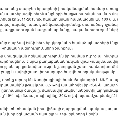
 Վրաստանը տարբեր ծրագրերի իրականացման համար ստացել է
ան պատերազմի հետևանքների հաղթահարման համար մոտ 5
տեսել էր 2011-2013թթ. համար նրան հատկացնել ևս 180 մլ
րակայությանը, պատշաճ կառավարմանը, տարածաշրջանայի
ը, աղքատության հաղթահարմանը, հակամարտություններ
նը դարձավ ԵՄ-ի հետ երկկողմանի համաձայնագրերի կնք
ովկասի պետությունների շարքում։
 որ վրացական ղեկավարությունն իր համար ուրիշ այլընտրա
 բարձրացնում է նրա քաղաքականության վրա «պայմանավո
ցության արդյունավետությունը. «որքան շատ բարեփոխումնե
 բայց և ավելի շատ փոխադարձ հաշվետվողականությամբ։
, որոնք արվել են Ասոցիացիայի համաձայնագրի և ԱԱԳ 
Վրաստանին թույլ կտա 6,5%-ով ապահովել իր ՀՆԱ-ն. առաջի
ընդհանուր ծավալը, մասնավորապես՝ տեքստիլ արդյունաբ
 19%-ով, մետալուրգիայինը՝ 30%-ով, փայտամշակմանը՝ 2
տանի տնտեսական իրավիճակի զարգացման պակաս լավատ
խոր ճգնաժամի սկսվելը 2014թ. երկրորդ կեսին։