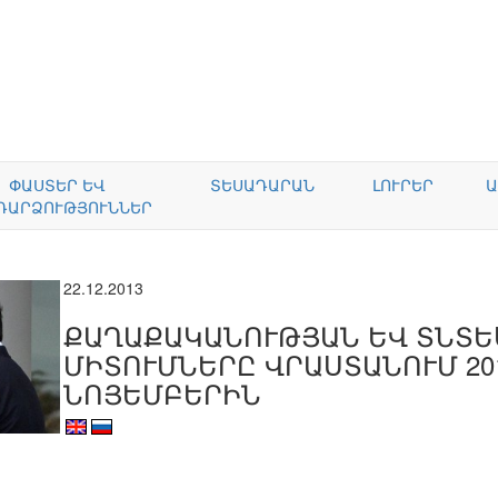
ՓԱՍՏԵՐ ԵՎ
ՏԵՍԱԴԱՐԱՆ
ԼՈՒՐԵՐ
Ա
ԴԱՐՁՈՒԹՅՈՒՆՆԵՐ
22.12.2013
ՔԱՂԱՔԱԿԱՆՈՒԹՅԱՆ ԵՎ ՏՆՏԵ
ՄԻՏՈՒՄՆԵՐԸ ՎՐԱՍՏԱՆՈՒՄ 20
ՆՈՅԵՄԲԵՐԻՆ