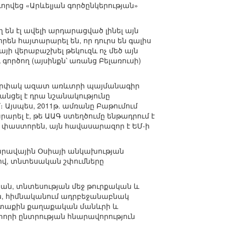
վեց «Արևելյան գործընկերության»
են էլ ավելի արդարացված լինել այն
են հայտարարել են, որ դուրս են գալիս
յի վերաբաշխել թեկուզև ոչ մեծ այն
գործող (այսինքն՝ առանց Բելառուսի)
ապարփակ ազատ առևտրի պայմանագիր
նցել է դրա նշանակությունը
Այսպես, 2011թ. ամռանը Բաթումում
րել է, թե ԱԱԳ ստեղծումը ենթադրում է
և, փաստորեն, այն հավասարազոր է ԵՄ-ի
արավային Օսիայի անկախության
ով, տնտեսական շփումները
ն, տնտեսության մեջ թուրքական և
ն, հիմնականում ադրբեջանաբնակ
արտաքին քաղաքական մանևրի և
որի ընտրության հնարավորություն