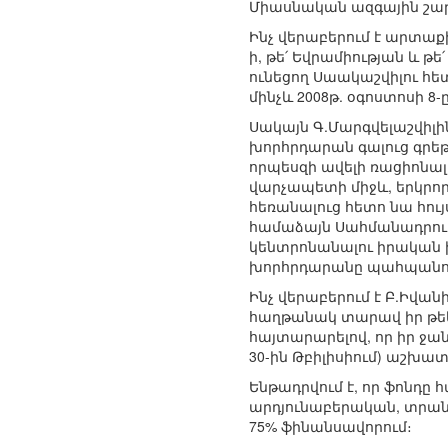
Միասնական ազգային շար
Ինչ վերաբերում է արտաքի
ի, թե՛ Եվրամիության և
ունեցող Սաակաշվիլու հետ
մինչև 2008թ. օգոստոսի 8-ը
Սակայն Գ.Մարգվելաշվիլի
խորհրդարան գալուց գրե
որպեսզի ավելի ռացիոնալ
վարչապետի միջև, երկրո
հեռանալուց հետո նա հու
համաձայն Սահմանադրությ
կենտրոնանալու իրական ի
խորհրդարանը պահպանում
Ինչ վերաբերում է Բ.Իվա
հաղթանակ տարավ իր թեկ
հայտարարելով, որ իր ջա
30-ին Թբիլիսիում) աշխատ
Ենթադրվում է, որ ֆոնդը 
արդյունաբերական, տրան
75% ֆինանսավորում։