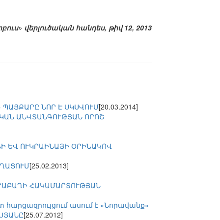
ոբուս» վերլուծական հանդես, թիվ 12, 2013
 ՊԱՅՔԱՐԸ ՆՈՐ Է ՍԿՍՎՈՒՄ
[20.03.2014]
ԱԿԱՆ ԱՆՎՏԱՆԳՈՒԹՅԱՆ ՈՐՈՇ
Ի ԵՎ ՈՒԿՐԱԻՆԱՅԻ ՕՐԻՆԱԿՈՎ
ԵՂԱՑՈՒՄ
[25.02.2013]
ՐԱԲԱՂԻ ՀԱԿԱՄԱՐՏՈՒԹՅԱՆ
 հարցազրույցում ասում է «Նորավանք»
ԳՍՅԱՆԸ
[25.07.2012]