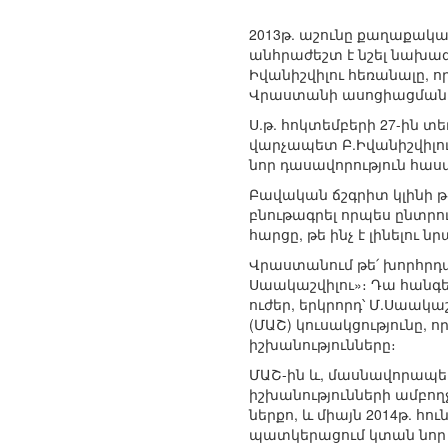
2013թ. աշունը քաղաքակա
անհրաժեշտ է նշել նախա
Իվանիշվիլու հեռանալը, 
Վրաստանի ասոցիացման
Ս.թ. հոկտեմբերի 27-ին 
վարչապետ Բ.Իվանիշվիլու 
նոր դասավորություն հա
Բավական ճշգրիտ կլինի 
բնութագրել որպես ընտրո
հարցը, թե ինչ է լինելու 
Վրաստանում թե՛ խորհրդ
Սաակաշվիլու»։ Դա հանգ
ուժեր, երկրորդ՝ Մ.Սաակ
(ՄԱՇ) կուսակցությունը, 
իշխանությունները։
ՄԱՇ-ին և, մասնավորապես,
իշխանությունների ամբողջ
ներքո, և միայն 2014թ. 
պատկերացում կտան նոր ի