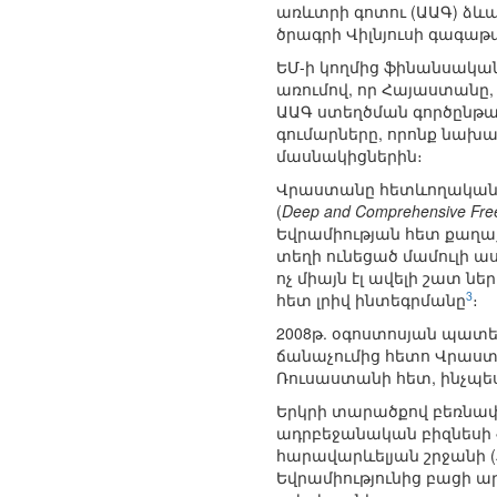
առևտրի գոտու (ԱԱԳ) ձև
ծրագրի Վիլնյուսի գագա
ԵՄ-ի կողմից ֆինանսական
առումով, որ Հայաստանը,
ԱԱԳ ստեղծման գործընթացի
գումարները, որոնք նախատ
մասնակիցներին։
Վրաստանը հետևողականոր
(
Deep and Comprehensive Fre
Եվրամիության հետ քաղաք
տեղի ունեցած մամուլի ա
ոչ միայն էլ ավելի շատ ն
3
հետ լրիվ ինտեգրմանը
։
2008թ. օգոստոսյան պատ
ճանաչումից հետո Վրաստ
Ռուսաստանի հետ, ինչպես
Երկրի տարածքով բեռնափ
ադրբեջանական բիզնեսի
հարավարևելյան շրջանի 
Եվրամիությունից բացի 