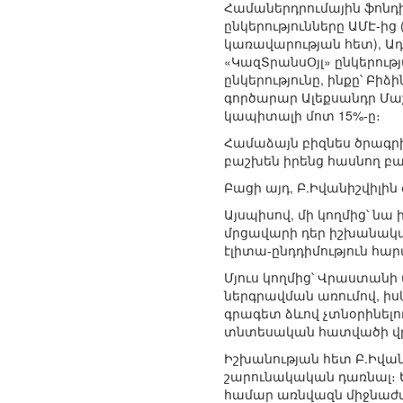
Համաներդրումային ֆոնդի
ընկերությունները ԱՄԷ-ի
կառավարության հետ), Ա
«ԿազՏրանսՕյլ» ընկերութ
ընկերությունը, ինքը՝ Բ
գործարար Ալեքսանդր Մաշկ
կապիտալի մոտ 15%-ը։
Համաձայն բիզնես ծրագր
բաշխեն իրենց հասնող բա
Բացի այդ, Բ.Իվանիշվիլին
Այսպիսով, մի կողմից՝ ն
մրցավարի դեր իշխանակա
էլիտա-ընդդիմություն հար
Մյուս կողմից՝ Վրաստանի
ներգրավման առումով, ի
գրագետ ձևով չտնօրինել
տնտեսական հատվածի վ
Իշխանության հետ Բ.Իվա
շարունակական դառնալ։ 
համար առնվազն միջնաժա