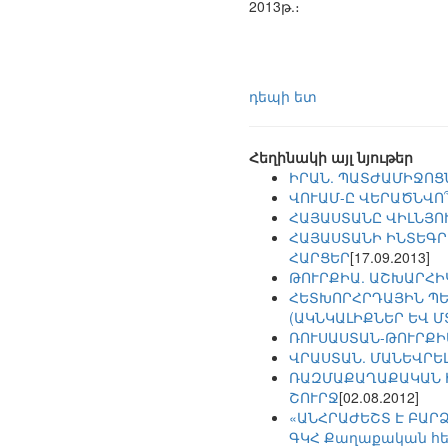
2013թ.։
դեպի ետ
Հեղինակի այլ նյութեր
ԻՐԱՆ. ՊԱՏԺԱՄԻՋՈՑ
ՎՈՒԱՄ-Ը ՎԵՐԱԾՆՎՈ՞
ՀԱՅԱՍՏԱՆԸ ՎԻԼՆՅՈՒ
ՀԱՅԱՍՏԱՆԻ ԻՆՏԵԳՐ
ՀԱՐՑԵՐ
[17.09.2013]
ԹՈՒՐՔԻԱ. ԱՇԽԱՐՀԻ
ՀԵՏԽՈՐՀՐԴԱՅԻՆ ՊԵ
(ԱԿՆԿԱԼԻՔՆԵՐ ԵՎ 
ՌՈՒՍԱՍՏԱՆ-ԹՈՒՐՔԻ
ՎՐԱՍՏԱՆ. ՄԱՆԵՎՐԵ
ՌԱԶՄԱՔԱՂԱՔԱԿԱՆ Ի
ՇՈՒՐՋ
[02.08.2012]
«ԱՆՀՐԱԺԵՇՏ Է ԲԱՐՁ
ԳԿՀ Քաղաքական հե