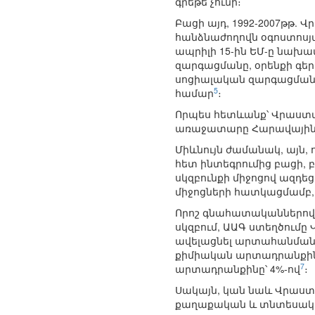
գրեթե չունի։
Բացի այդ, 1992-2007թթ.
հանձնաժողովն օգոստոսյ
ապրիլի 15-ին ԵՄ-ը նախա
զարգացմանը, օրենքի գե
սոցիալական զարգացման
5
համար
։
Որպես հետևանք՝ Վրաստա
առաջատարը Հարավային Կ
Միևնույն ժամանակ, այն,
հետ ինտեգրումից բացի,
սկզբունքի միջոցով ազդե
միջոցների հատկացմամբ,
Որոշ գնահատականներով
սկզբում, ԱԱԳ ստեղծումը 
ավելացնել արտահանման 
քիմիական արտադրանքինը՝
7
արտադրանքինը՝ 4%-ով
։
Սակայն, կան նաև Վրաս
քաղաքական և տնտեսական 