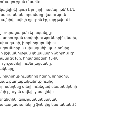
ւնակության մասին։
ելի ֆիգուր է բոլորի համար՝ թե՛ ԱՄՆ-
ակառուսական տրամադրվածություն
նիվ, ավելի դյուրին էր, այդ թվում և
րդը։ «Վրացական երազանքը»
ադրության փոփոխություններին, նախ,
 նախագահի, խորհրդարանի ու
լրացումները։ Նախագահի պաշտոնից
ր իշխանության ղեկավարի ձեռքում էր,
ը 2010թ. հոկտեմբերի 15-ին,
րի շոշափելի ուժեղացմանը,
ակները։
 ընտրություններից հետո, որոնցում
նաև քաղաքականությունից՝
շնորհանդեսը տեղի ունեցավ սեպտեմբերի
ի բյուջեն ավելի շատ լինի։
 էներգետիկ, գյուղատնտեսական,
ես գաղափարները ֆոնդից կստանան 25-