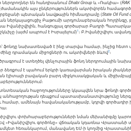
 ներդրողներ են հանդիսանում
Dhabi Group
և «Ռակիա» (
RAK 
ց (ժամանակին այս ընկերություններն ակտիվորեն համագո
դրբեջանի պետական նավթային հիմնադրամը (
State Oil Fund 
յան ներկայացուցիչ Բաթումի արդյունաբերական հոլդինգը,
իձինա Իվանիշվիլին, հանգուցյալ գործարար Բադրի Պատար
1
ևիչը (այժմ ապրում է Իսրայելում)
։ Բ.Իվանիշվիլու ավանդը
ի՝ ֆոնդը նախատեսված է ինը տարվա համար, ինչից հետո 
2
ժինը դրամական միջոցների ու ակտիվների ձևով
։
 ծրագրում է ստեղծել վենչուրային ֆոնդ ներդրումային նա
ա իր ձեռքում է պահում երկրի կառավարման իրական լծակն
ն էլիտայի բավական բարդ միջկուսակցական և միջխմբային
աբերություններում։
 տնտեսական հաջողությունները կկապվեն նրա ֆոնդի գործու
սկ անհաջողության դեպքում պատասխանատվությունը ներ
ու համար, ամենայն հավանականությամբ, կդրվի գործադիր
րա։
նիշվիլու փոխհարաբերությունների նման մեխանիզմը կարո
Եվ «Իվանիշվիլու գործոնը» վճռական կդառնա Վրաստանի 
մկետ հեռանկարում, մանավանդ ԵՄ-ի կողմից Վրաստանին