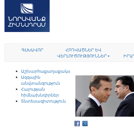
ԳԼԽԱՎՈՐ
ՀՈԴՎԱԾՆԵՐ ԵՎ
ՎԵՐԼՈՒԾՈՒԹՅՈՒՆՆԵՐ
ԻՐԱ
Աշխարհաքաղաքականություն
Ազգային
անվտանգություն
Հայության
հիմնախնդիրներ
Տնտեսագիտություն