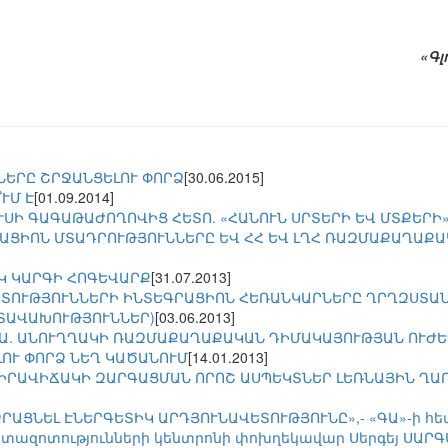
«Գլ
ՆԵՐԸ ՇՐՋԱՆՑԵԼՈՒ ՓՈՐՁ
[30.06.2015]
ՒՄ Է
[01.09.2014]
ՍԻ ԳԱԳԱԹԱԺՈՂՈՎԻՑ ՀԵՏՈ. «ՀԱՆՈՒՆ ՍՐՏԵՐԻ ԵՎ ՄՏՔԵՐԻ»
ԱՑԻՈՆ ՄՏԱԴՐՈՒԹՅՈՒՆՆԵՐԸ ԵՎ ՀՀ ԵՎ ԼՂՀ ՌԱԶՄԱՔԱՂԱՔ
Կ ԿԱՐԳԻ ՀՈԳԵՎԱՐՔ
[31.07.2013]
ՏՈՒԹՅՈՒՆՆԵՐԻ ԻՆՏԵԳՐԱՑԻՈՆ ՀԵՌԱՆԿԱՐՆԵՐԸ ՂՐՂԶՍՏԱՆ
ՄՏԱՎԱԽՈՒԹՅՈՒՆՆԵՐ)
[03.06.2013]
Ա. ԱՆՈՒՂՂԱԿԻ ՌԱԶՄԱՔԱՂԱՔԱԿԱՆ ԴԻՄԱԿԱՅՈՒԹՅԱՆ ՈՒԺ
ԼՈՒ ՓՈՐՁ ՆԵՂ ԿԱԾԱՆՈՒՄ
[14.01.2013]
ՐԱՎԻՃԱԿԻ ԶԱՐԳԱՑՄԱՆ ՈՐՈՇ ԱՍՊԵԿՏՆԵՐ ԼԵՌՆԱՅԻՆ ՂԱ
ՐԱՑՆԵԼ ԷՆԵՐԳԵՏԻԿ ԱՐԴՅՈՒՆԱՎԵՏՈՒԹՅՈՒՆԸ»,- «ԳԱ»-ի հետ
տազոտությունների կենտրոնի փոխղեկավար Սերգեյ ՍԱՐ