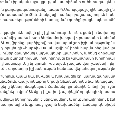
ժման իրական աջակցության աստիճանի ու հետագա կենսո
ն քաղաքականությանը, ապա Գ.Մարգվելաշվիլին ավելի ընկալ
 թե՛ Ռուսաստանի։ Թեև Մոսկվայի համար բացահայտորեն հ
 հարաբերությունների կառուցման գործընթացն, այնուամենայ
։
ն զգալիորեն ավելի քիչ իշխանություն ունի, քան իր նախո
թե անմիջապես հետո ձեռնամուխ եղավ Վրաստանի Սահման
 ձևով (իրենց կարծիքով) հավասարակշռի իշխանությունը
րդ՝ որպեսզի «հարթի» Սաակաշվիլու՝ իրեն հարմարեցված 
յս ուներ զբաղեցնել վարչապետի պաշտոնը, և հենց գործադի
ան բարեփոխման, որն ընդունել էր Վրաստանի խորհրդարան
շխանությունը երկրում։ Իսկ այժմ, չնայած վարչապետի դե
 է գործադիր իշխանության հանդեպ վերահսկողության լծ
նիշվիլուն, ապա նա, ինչպես և խոստացել էր, նախագահական
նածուն, պաշտոնաթող եղավ։ Ձևականորեն նա հեռացավ 
նքերը կենտրոնացնելու է Համաներդրումային ֆոնդի (որի 
անքների վրա՝ $6 մլրդ-ի չափով, այսինքն՝ որպեսզի Վրաստան
հավելյալ ներդրումներ է ներգրավելու և սուբսիդավորելու է
սպորտային և զբոսաշրջային նախագծեր։ Լավագույն բիզն