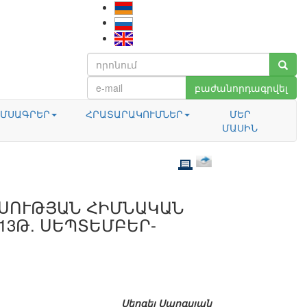
բաժանորդագրվել
ՄՍԱԳՐԵՐ
ՀՐԱՏԱՐԱԿՈՒՄՆԵՐ
ՄԵՐ
ՄԱՍԻՆ
ՍՈՒԹՅԱՆ ՀԻՄՆԱԿԱՆ
13Թ. ՍԵՊՏԵՄԲԵՐ-
Սերգեյ Սարգսյան