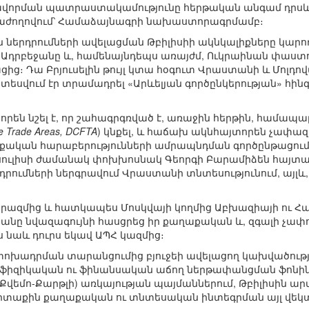
ավորման պատրաստակամությունը հերթական անգամ դրսևոր
թաժողովում՝ Համաձայնագրի նախաստորագրմամբ։
 ներդրումների ավելացման Թբիլիսիի ակնկալիքները կարող 
 Ադրբեջանը և, համենայնդեպս առայժմ, Ուկրաինան փաստոր
ց։ Դա Բրյուսելին թույլ կտա հօգուտ Վրաստանի և Մոլդովա
եսվում էր տրամադրել «Արևելյան գործընկերության» հինգ 
են նշել է, որ շահագրգռված է, առաջին հերթին, համ
e Trade Areas, DCFTA
) կնքել, և հաճախ ակնհայտորեն չափազա
ական հարաբերությունների ամրապնդման գործընթացում։ 
սուլիսի ժամանակ փոխխոսնակ Գեորգի Բարամիձեն հայտարա
երդրումների ներգրավում Վրաստանի տնտեսությունում, այլ
երազմից և հատկապես Մոսկվայի կողմից Աբխազիայի ու Հ
անը նվազագույնի հասցրեց իր քաղաքական և, զգալի չափ
 նաև դուրս եկավ ԱՊՀ կազմից։
ոխադրման տարանցումից բյուջեի ավելացող կախվածությա
 ֆիզիկական ու ֆինանսական աճող ներթափանցման ֆոնի
(Քվեմո-Քարթլի) առկայության պայմաններում, Թբիլիսին 
արտաքին քաղաքական ու տնտեսական ինտեգրման այլ վեկտ