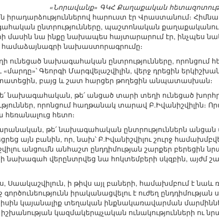
«Նորավանք» ԳԿՀ Քաղաքական հետազոտությ
ն իրադարձություններով հարուստ էր Վրաստանում։ Հիմնա
գահական ընտրությունները, պաշտոնական քաղաքականու
որի մասին նա ինքը նախապես հայտարարում էր, ինչպես նա
 համաձայնագրի նախաստորագրումը։
տեղի ունեցած նախագահական ընտրությունները, որոնցում
«մարդը»՝ Գեորգի Մարգվելաշվիլին, վերջ դրեցին երկիշխա
ստատեցին, բայց և շատ հարցեր թողեցին անպատասխան։
թե՛ նախագահական, թե՛ անցած տարի տեղի ունեցած խորհ
ւթյուններ, որոնցում հաղթանակ տարավ Բ.Իվանիշվիլին։ Ո
նրա հեռանալուց հետո։
արանական, թե՛ նախագահական ընտրություններն անցան մ
եցրեց այն բանին, որ, նախ՝ Բ.Իվանիշվիլու շուրջ համա
աշվիլու անցումն անհաշտ ընդդիմության շարքեր բերեցին ն
որի նախագահ վերընտրվեց նա հոկտեմբերի սկզբին, այժմ շա
 Սաակաշվիլուն, ի թիվս այլ բաների, համախմբում է նաև ռ
 գործունեությունն իրականացվելու է ուժեղ ընդդիմության
հունիսին կայանալիք տեղական ինքնակառավարման մարմինն
շխանության կազմակերպչական ունակությունների ու նրա