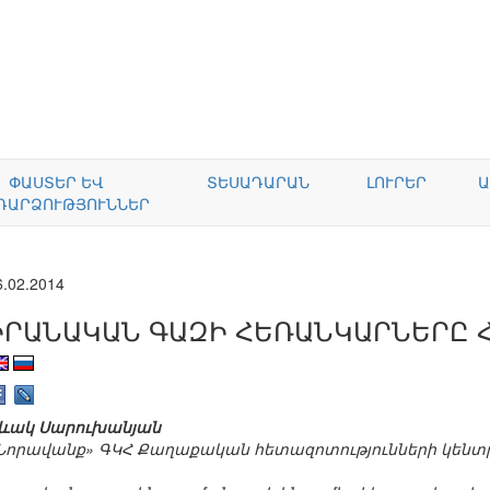
ՓԱՍՏԵՐ ԵՎ
ՏԵՍԱԴԱՐԱՆ
ԼՈՒՐԵՐ
Ա
ԴԱՐՁՈՒԹՅՈՒՆՆԵՐ
6.02.2014
ԻՐԱՆԱԿԱՆ ԳԱԶԻ ՀԵՌԱՆԿԱՐՆԵՐԸ 
ևակ Սարուխանյան
Նորավանք» ԳԿՀ Քաղաքական հետազոտությունների կենտ