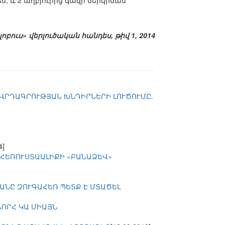
 և 2 աղբյուրից գազի ներկրման
լոբուս» վերլուծական հանդես, թիվ 1, 2014
ՈՎՐԴԱԳՐՈՒԹՅԱՆ ԽՆԴԻՐՆԵՐԻ ԼՈՒԾՈՒՄԸ.
4]
 ՀԵՌՈՒՍՏԱԱԼԻՔԻ «ԲԱՆԱՁԵՎ»
ՄԱՆԸ ԶՈՒԳԱՀԵՌ ՊԵՏՔ Է ՄՏԱԾԵԼ
ՆՈՐՀ ԿԱ ՄԻԱՅՆ