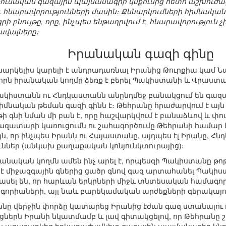
-ռուսական գազային պայմանագրի կնքումից հետո աշխուժաց
 հնարավորությունների մասին։ Քննարկումների հիմնական
 բնույթը, որը, ինչպես ենթադրվում է, հնարավորություն 
ավալները։
Իրանական գազի գինը
նարկելիս կարելի է անդրադառնալ Իրանից Թուրքիա կամ 
, որն իրանական կողմը ձեռք է բերել Պակիստանի և Վրաս
Պակիստանն ու Հնդկաստանն անընդմեջ բանակցում են գազ
հիմնական թեման գազի գինն է։ Թեհրանը հրաժարվում է այն
վթի գնի նման մի բան է, որը հաշվարկվում է բանաձևով և փ
 գազատարի կառուցումն ու շահագործումը Թեհրանի համա
յն, որ ինչպես Իրանն ու Հայաստանը, այդպես էլ Իրանը, Հ
ւններ (անկախ քաղաքական կոնյունկտուրայից)։
իրանական կողմն ամեն ինչ արել է, որպեսզի Պակիստանը թ
 միջազգային գներից ցածր գնով գազ արտահանել Պակիստա
ասել են, որ հարևան երկրների միջև տնտեսական համագոր
որիաների, այլ նաև բարեկամական արժեքների գերակայո
տանը վերջին փորձը կատարեց Իրանից էժան գազ ստանալու ո
երն Իրանի նկատմամբ և լավ գիտակցելով, որ Թեհրանը շա