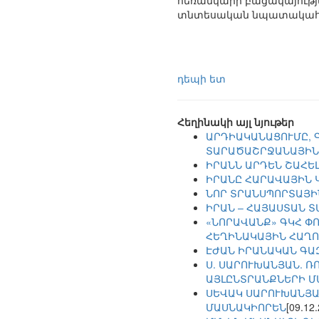
հեռանկարի բացակայությա
տնտեսական նպատակահար
դեպի ետ
Հեղինակի այլ նյութեր
ԱՐԴԻԱԿԱՆԱՑՈՒՄԸ, 
ՏԱՐԱԾԱՇՐՋԱՆԱՅԻՆ
ԻՐԱՆՆ ԱՐԴԵՆ ՇԱՀԵԼ
ԻՐԱՆԸ ՀԱՐԱՎԱՅԻՆ 
ՆՈՐ ՏՐԱՆՍՊՈՐՏԱՅ
ԻՐԱՆ – ՀԱՅԱՍՏԱՆ 
«ՆՈՐԱՎԱՆՔ» ԳԿՀ Փ
ՀԵՂԻՆԱԿԱՅԻՆ ՀԱՂՈ
ԷԺԱՆ ԻՐԱՆԱԿԱՆ ԳԱ
Ս. ՍԱՐՈՒԽԱՆՅԱՆ. Ռ
ԱՅԼԸՆՏՐԱՆՔՆԵՐԻ Մ
ՍԵՎԱԿ ՍԱՐՈՒԽԱՆՅԱ
ՄԱՍՆԱԿԻՈՐԵՆ
[09.12