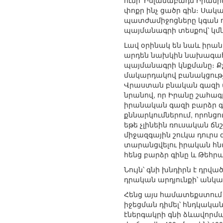
ունի՝ Իսլամաբադն Իրան
փոքր ինչ ցածր գին։ Սակ
պատժամիջոցները կգան ո
պայմանագրի տեսքով՝ կմ
Լավ օրինակ են նաև իրա
արդեն նախկին նախագահ 
պայմանագրի կնքմանը։ Ք
մակարդակով բանակցությ
Վրաստան բնական գազի ար
նրանով, որ Իրանը շահագր
իրանական գազի բարձր գ
քննարկումներում, որոնց
եթե չլինեին ռուսական ճն
միջազգային շուկա դուրս
տարանցվելու իրական հնար
հենց բարձր գինը և Թեհր
Նույն՝ գնի խնդիրն է դրվ
դրական արդյունքի՝ անկա
Հենց այս համատեքստում 
իջեցման դիմել՝ հնդկակա
էներգակրի գնի ձևավորմա