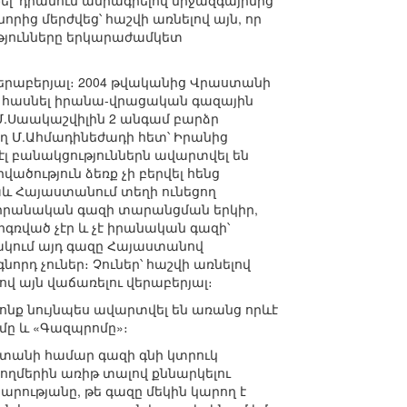
լ՝ դրանում ամրագրելով միջազգայինից
րից մերժվեց՝ հաշվի առնելով այն, որ
թյունները երկարաժամկետ
երաբերյալ։ 2004 թվականից Վրաստանի
 հասնել իրանա-վրացական գազային
Մ.Սաակաշվիլին 2 անգամ բարձր
ղ Մ.Ահմադինեժադի հետ՝ Իրանից
լ բանակցություններն ավարտվել են
ածություն ձեռք չի բերվել հենց
և Հայաստանում տեղի ունեցող
ալ իրանական գազի տարանցման երկիր,
գրգռված չէր և չէ իրանական գազի՝
ակում այդ գազը Հայաստանով
որդ չուներ։ Չուներ՝ հաշվի առնելով
վ այն վաճառելու վերաբերյալ։
րոնք նույնպես ավարտվել են առանց որևէ
ղմը և «Գազպրոմը»։
ստանի համար գազի գնի կտրուկ
ողմերին առիթ տալով քննարկելու
րությանը, թե գազը մեկին կարող է