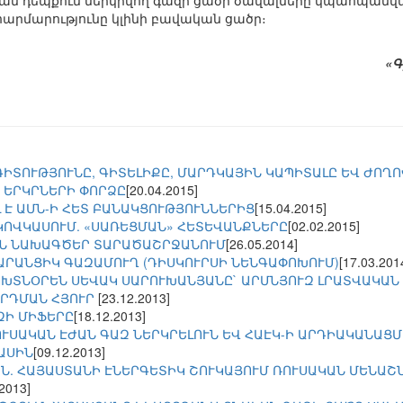
ն դեպքում ներկրվող գազի ցածր ծավալները կպահպանվեն,
մարությունը կլինի բավական ցածր։
«Գ
ԳԻՏՈՒԹՅՈՒՆԸ, ԳԻՏԵԼԻՔԸ, ՄԱՐԴԿԱՅԻՆ ԿԱՊԻՏԱԼԸ ԵՎ ԺՈՂ
 ԵՐԿՐՆԵՐԻ ՓՈՐՁԸ
[20.04.2015]
 Է ԱՄՆ-Ի ՀԵՏ ԲԱՆԱԿՑՈՒԹՅՈՒՆՆԵՐԻՑ
[15.04.2015]
ԿՈՎԿԱՍՈՒՄ. «ՍԱՌԵՑՄԱՆ» ՀԵՏԵՎԱՆՔՆԵՐԸ
[02.02.2015]
ԻՆ ՆԱԽԱԳԾԵՐ ՏԱՐԱԾԱՇՐՋԱՆՈՒՄ
[26.05.2014]
ՏԱՐԱՆՑԻԿ ԳԱԶԱՄՈՒՂ (ԴԻՍԿՈՒՐՍԻ ՆԵՆԳԱՓՈԽՈՒՄ)
[17.03.201
ՈԽՏՆՕՐԵՆ ՍԵՎԱԿ ՍԱՐՈՒԽԱՆՅԱՆԸ` ԱՐՄՆՅՈՒԶ ԼՐԱՏՎԱԿԱՆ
ՐԴՄԱՆ ՀՅՈՒՐ
[23.12.2013]
ԶԻ ՄԻՖԵՐԸ
[18.12.2013]
ՈՒՍԱԿԱՆ ԷԺԱՆ ԳԱԶ ՆԵՐԿՐԵԼՈՒՆ ԵՎ ՀԱԷԿ-Ի ԱՐԴԻԱԿԱՆԱՑ
ԱՍԻՆ
[09.12.2013]
Ն. ՀԱՅԱՍՏԱՆԻ ԷՆԵՐԳԵՏԻԿ ՇՈՒԿԱՅՈՒՄ ՌՈՒՍԱԿԱՆ ՄԵՆԱՇ
.2013]