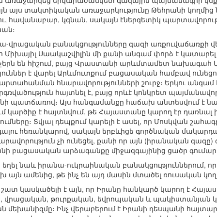
ին առաջարկեց երկարաժամկետ գազային պայմանագիր կնքե
այն այս տակտիկական առաջարկությունը Թեհրանի կողմից նո
ւ, հավանաբար, կգնան, սակայն էներգետիկ պարտավորու
նան։
նա-վրացական բանակցությունները գազի առքուվաճառքի վ
Միխայիլ Սաակաշվիլին մի քանի անգամ փորձ է կատարել
չերն են հիշում, բայց Վրաստանի արևմտամետ նախագահ 
ուններ է վարել Արևմուտքում բացասական համբավ ունեցո
տահանման հնարավորությունների շուրջ։ Երկու անգամ է
գռվածություն հայտնել է, բայց որևէ կոնկրետ պայմանավորվ
նի պատճառով։ Այս հանգամանքը հաճախ անտեսվում է նա
ում կարծիք է հայտնվում, թե Հայաստանը կարող էր դառն
շումները։ Տվյալ դեպքում կարելի է ասել, որ Մոսկվան շահա
 գալու հեռանկարով, սակայն երբևիցե գործնական մակարդ
ավորություն չի ունեցել, քանի որ այն (իրանական գազը) գն
անի բացասական արձագանքը միջազգայինից ցածր գումարո
ած եղել նաև իրանա-ուկրաինական բանակցություններում, ո
խ այն ամենից, թե ինչ են այդ մասին մտածել ռուսական կո
շատ կասկածելի է այն, որ Իրանը հանկարծ կարող է Հայա
ն, վրացական, թուրքական, եվրոպական և պակիստանյան կ
ն մեխանիզմը։ Ինչ վերաբերում է Իրանի դեսպանի հայտարա