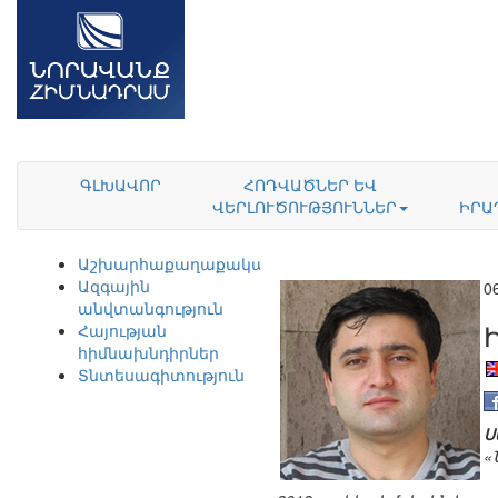
ԳԼԽԱՎՈՐ
ՀՈԴՎԱԾՆԵՐ ԵՎ
ՎԵՐԼՈՒԾՈՒԹՅՈՒՆՆԵՐ
ԻՐԱ
Աշխարհաքաղաքականություն
Ազգային
0
անվտանգություն
Հայության
հիմնախնդիրներ
Տնտեսագիտություն
Ս
«