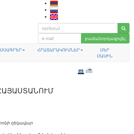
բաժանորդագրվել
ՄՍԱԳՐԵՐ
ՀՐԱՏԱՐԱԿՈՒՄՆԵՐ
ՄԵՐ
ՄԱՍԻՆ
ՀԱՅԱՍՏԱՆՈՒՄ
րոնի ղեկավար