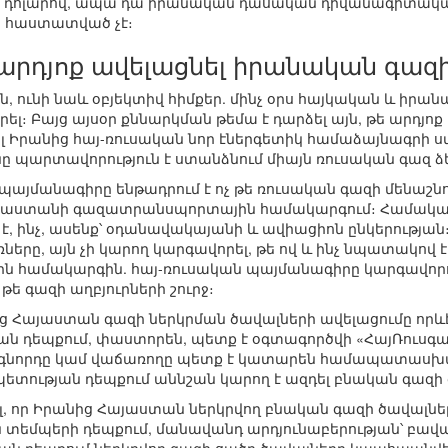
 100 դոլարով, ապա դա իրանական դասական դիվանագիտական 
պ հաստատված չէ։
 արդյոք ավելացնել իրանական գազ
ն, ունի նաև օբյեկտիվ հիմքեր. մինչ օրս հայկական և իրա
րել։ Բայց այսօր քննարկման թեմա է դարձել այն, թե արդյո
լ Իրանից հայ-ռուսական նոր էներգետիկ համաձայնագրի ս
ը պարտավորություն է ստանձնում միայն ռուսական գազ ձե
 պայմանագիրը ենթադրում է ոչ թե ռուսական գազի մենաշնո
յաստանի գազատրանսպորտային համակարգում։ Համակարգն 
ն է, ինչ, ասենք՝ օդանավակայանի և ավիացիոն ընկերությա
ները, այն չի կարող կարգավորել, թե ով և ինչ նպատակով 
յին համակարգին. հայ-ռուսական պայմանագիրը կարգավորո
թե գազի աղբյուրների շուրջ։
ց Հայաստան գազի ներկրման ծավալների ավելացումը որևէ
թյան դեպքում, փաստորեն, պետք է օգտագործվի «ՀայՌու
գնորդը կամ վաճառողը պետք է կատարեն համապատասխան
տության դեպքում աննշան կարող է ազդել բնական գազի 
, որ Իրանից Հայաստան ներկրվող բնական գազի ծավալներ
տեմպերի դեպքում, մանավանդ արդյունաբերության՝ բա