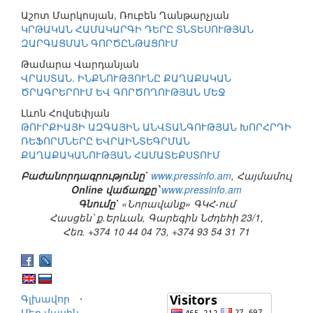
Աշոտ Մարկոսյան, Ռուբեն Ղանթարչյան
ԿՐԹԱԿԱՆ ՀԱՄԱԿԱՐԳԻ ԴԵՐԸ ՏՆՏԵՍՈՒԹՅԱՆ
ԶԱՐԳԱՑՄԱՆ ԳՈՐԾԸՆԹԱՑՈՒՄ
Թամարա Վարդանյան
ՎՐԱՍՏԱՆ. ԻՆՔՆՈՒԹՅՈՒՆԸ ՔԱՂԱՔԱԿԱՆ
ԾՐԱԳՐԵՐՈՒՄ ԵՎ ԳՈՐԾՈՂՈՒԹՅԱՆ ՄԵՋ
Լևոն Հովսեփյան
ԹՈՒՐՔԻԱՅԻ ԱԶԳԱՅԻՆ ԱՆՎՏԱՆԳՈՒԹՅԱՆ ԽՈՐՀՐԴԻ
ՌԵՖՈՐՄՆԵՐԸ ԵՎՐԱԻՆՏԵԳՐՄԱՆ
ՔԱՂԱՔԱԿԱՆՈՒԹՅԱՆ ՀԱՄԱՏԵՔՍՏՈՒՄ
Բաժանորդագրությունը`
www.pressinfo.am
, Հայմամուլ
Online վաճառքը՝
www.pressinfo.am
Գնումը`
«Նորավանք» ԳԿՀ-ում
Հասցեն՝ ք.Երևան, Գարեգին Նժդեհի 23/1,
Հեռ. +374 10 44 04 73, +374 93 54 31 71
Գլխավոր
⋅
Մեր մասին