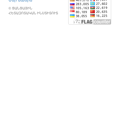
© ՑԱՆՑԱՅԻՆ
ՀԵՏԱԶՈՏԱԿԱՆ ԻՆՍՏԻՏՈՒՏ