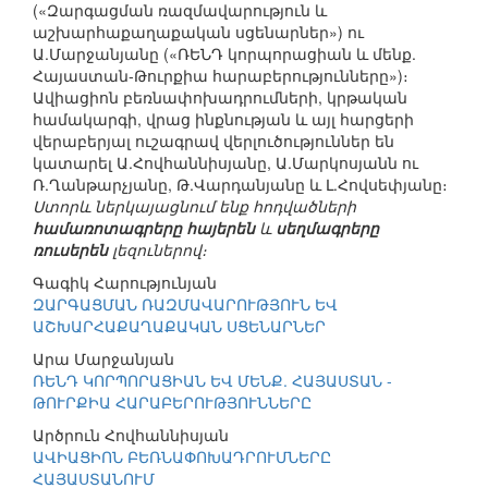
(«Զարգացման ռազմավարություն և
աշխարհաքաղաքական սցենարներ») ու
Ա.Մարջանյանը («ՌԵՆԴ կորպորացիան և մենք.
Հայաստան-Թուրքիա հարաբերությունները»)։
Ավիացիոն բեռնափոխադրումների, կրթական
համակարգի, վրաց ինքնության և այլ հարցերի
վերաբերյալ ուշագրավ վերլուծություններ են
կատարել Ա.Հովհաննիսյանը, Ա.Մարկոսյանն ու
Ռ.Ղանթարչյանը, Թ.Վարդանյանը և Լ.Հովսեփյանը։
Ստորև ներկայացնում ենք հոդվածների
համառոտագրերը հայերեն
և
սեղմագրերը
ռուսերեն
լեզուներով։
Գագիկ Հարությունյան
ԶԱՐԳԱՑՄԱՆ ՌԱԶՄԱՎԱՐՈՒԹՅՈՒՆ ԵՎ
ԱՇԽԱՐՀԱՔԱՂԱՔԱԿԱՆ ՍՑԵՆԱՐՆԵՐ
Արա Մարջանյան
ՌԵՆԴ ԿՈՐՊՈՐԱՑԻԱՆ ԵՎ ՄԵՆՔ. ՀԱՅԱՍՏԱՆ -
ԹՈՒՐՔԻԱ ՀԱՐԱԲԵՐՈՒԹՅՈՒՆՆԵՐԸ
Արծրուն Հովհաննիսյան
ԱՎԻԱՑԻՈՆ ԲԵՌՆԱՓՈԽԱԴՐՈՒՄՆԵՐԸ
ՀԱՅԱՍՏԱՆՈՒՄ