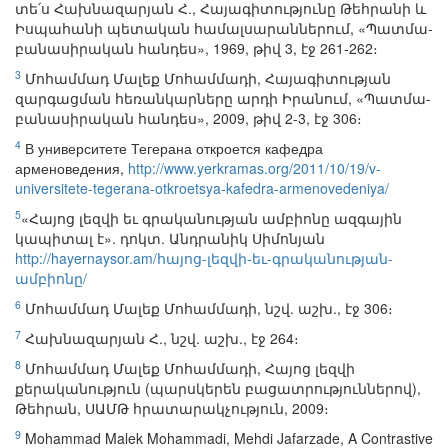
տե՛ս Հախնազարյան Հ., Հայագիտությունը Թեհրանի և
Իսպահանի պետական համալսարաններում, «Պատմա-
բանասիրական հանդես», 1969, թիվ 3, էջ 261-262։
3
Մոհամմադ Մալեք Մոհամմադի, Հայագիտության
զարգացման հեռանկարները արդի Իրանում, «Պատմա-
բանասիրական հանդես», 2009, թիվ 2-3, էջ 306։
4
В университете Тегерана откроется кафедра
арменоведения,
http://www.yerkramas.org/2011/10/19/v-
universitete-tegerana-otkroetsya-kafedra-armenovedeniya/
5
«Հայոց լեզվի եւ գրականության ամբիոնը ազգային
կապիտալ է». դոկտ. Անդրանիկ Սիմոնյան
http://hayernaysor.am/հայոց-լեզվի-եւ-գրականության-
ամբիոնը/
6
Մոհամմադ Մալեք Մոհամմադի, նշվ. աշխ., էջ 306։
7
Հախնազարյան Հ., նշվ. աշխ., էջ 264։
8
Մոհամմադ Մալեք Մոհամմադի, Հայոց լեզվի
քերականություն (պարսկերեն բացատրություններով),
Թեհրան, ՍԱՄԹ հրատարակչություն, 2009։
9
Mohammad Malek Mohammadi, Mehdi Jafarzade, A Contrastive