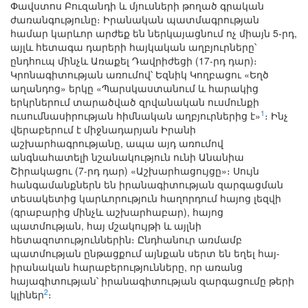
Փավստոս Բուզանդի և մյուսների թողած գրական
ժառանգությունը։ Իրանական պատմագրության
համար կարևոր արժեք են ներկայացնում ոչ միայն 5-րդ,
այլև հետագա դարերի հայկական աղբյուրները՝
ընդհուպ մինչև Առաքել Դավրիժեցի (17-րդ դար)։
Կրոնագիտության առումով՝ Եզնիկ Կողբացու «Եղծ
աղանդոց» երկը «Պարսկաստանում և հարակից
երկրներում տարածված զրվանական ուսմունքի
1
ուսումնասիրության հիմնական աղբյուրներից է»
։ Ինչ
վերաբերում է միջնադարյան Իրանի
աշխարհագրությանը, ապա այդ առումով
անգնահատելի նշանակություն ունի Անանիա
Շիրակացու (7-րդ դար) «Աշխարհացույցը»։ Սույն
հանգամանքներն են իրանագիտության զարգացման
տեսակետից կարևորություն հաղորդում հայոց լեզվի
(գրաբարից մինչև աշխարհաբար), հայոց
պատմության, հայ մշակույթի և այլնի
հետազոտություններին։ Ընդհանուր առմամբ
պատմության ընթացքում այնքան սերտ են եղել հայ-
իրանական հարաբերությունները, որ առանց
հայագիտության՝ իրանագիտության զարգացումը թերի
2
կլիներ
։