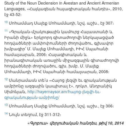
Study of the Noun Declension in Avestan and Ancient Armenian
Languages, «Հայկազեան հայագիտական հանդէս», 2010,
էջ 43-52։
10
Մոհամմադ Մալեք Մոհամմադի, նշվ. աշխ., էջ 307։
11
«Գրական-մշակութային կամուրջ Հայաստանի և
Իրանի միջև» երկրորդ գիտաժողովի ներկայացված
հոդվածների ամփոփումների ժողովածու, գլխավոր
խմբագիր՝ Մ. Մալեք Մոհամմադի, ԻԻՀ Սպահանի
համալսարան, 2006։ Հայագիտական և
իրանագիտական առաջին միջազգային գիտաժողովի
հոդվածների ժողովածու, գլխ. խմբ. Մ. Մալեք
Մոհամմադի, ԻԻՀ Սպահանի համալսարան, 2008։
12
Մանրամասն տե՛ս «Հայոց լեզվի եւ գրականության
ամբիոնը ազգային կապիտալ է». դոկտ. Անդրանիկ
Սիմոնյան,
http://hayernaysor.am/հայոց-լեզվի-եւ-
գրականության-ամբիոնը/
13
Մոհամմադ Մալեք Մոհամմադի, նշվ. աշխ., էջ 306։
14
Նույն տեղում, էջ 311-312։
«Գլոբուս» վերլուծական հանդես, թիվ 10, 2014