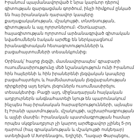
Իրանում պայմանավորված է նրա կարևոր դերով
գիտության զարգացման գործում, ինչի հիմքում ընկած
են հայ-իրանական դարավոր կապերը
քաղաքականության, մշակույթի, տնտեսության,
գիտության և այլ ոլորտներում։ Հետևաբար,
հայագիտության ոլորտում արձանագրված գիտական
նվաճումներն էական արժեք են ներկայացնում
իրանագիտական հետազոտությունների և
բացահայտումների տեսանկյունից։
Օրինակ՝ հայոց լեզվի, մասնավորապես՝ գրաբարի
ուսումնասիրությունը մեծ նշանակություն ունի Իրանում
հին հայերենի և հին իրաներենի լեզվական կապերը
բացահայտելու և համեմատական լեզվաբանության
դիրքերից այդ երկու լեզուներն ուսումնասիրելու
տեսակետից։ Բացի այդ, միջնադարյան հայկական
աղբյուրներն անգնահատելի նյութ են պարունակում
ինչպես հայ-իրանական հարաբերությունների, այնպես
էլ Իրանի պատմության, մշակույթի, աշխարհագրության
և այլնի մասին։ Իրանական պատմագրության համար
որպես սկզբնաղբյուր չի կարող արժեքավոր չլինել 5-րդ
դարում (հայ գրականության և մշակույթի ոսկեդար)
ստեղծված Մ.Խորենացու, Եղիշեի, Ղազար Փարպեցու,