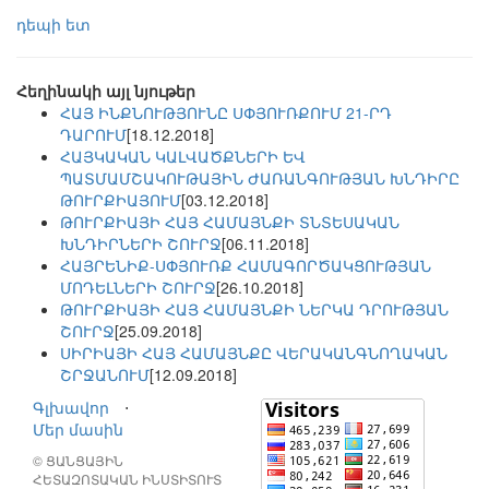
դեպի ետ
Հեղինակի այլ նյութեր
ՀԱՅ ԻՆՔՆՈՒԹՅՈՒՆԸ ՍՓՅՈՒՌՔՈՒՄ 21-ՐԴ
ԴԱՐՈՒՄ
[18.12.2018]
ՀԱՅԿԱԿԱՆ ԿԱԼՎԱԾՔՆԵՐԻ ԵՎ
ՊԱՏՄԱՄՇԱԿՈՒԹԱՅԻՆ ԺԱՌԱՆԳՈՒԹՅԱՆ ԽՆԴԻՐԸ
ԹՈՒՐՔԻԱՅՈՒՄ
[03.12.2018]
ԹՈՒՐՔԻԱՅԻ ՀԱՅ ՀԱՄԱՅՆՔԻ ՏՆՏԵՍԱԿԱՆ
ԽՆԴԻՐՆԵՐԻ ՇՈՒՐՋ
[06.11.2018]
ՀԱՅՐԵՆԻՔ-ՍՓՅՈՒՌՔ ՀԱՄԱԳՈՐԾԱԿՑՈՒԹՅԱՆ
ՄՈԴԵԼՆԵՐԻ ՇՈՒՐՋ
[26.10.2018]
ԹՈՒՐՔԻԱՅԻ ՀԱՅ ՀԱՄԱՅՆՔԻ ՆԵՐԿԱ ԴՐՈՒԹՅԱՆ
ՇՈՒՐՋ
[25.09.2018]
ՍԻՐԻԱՅԻ ՀԱՅ ՀԱՄԱՅՆՔԸ ՎԵՐԱԿԱՆԳՆՈՂԱԿԱՆ
ՇՐՋԱՆՈՒՄ
[12.09.2018]
Գլխավոր
⋅
Մեր մասին
© ՑԱՆՑԱՅԻՆ
ՀԵՏԱԶՈՏԱԿԱՆ ԻՆՍՏԻՏՈՒՏ