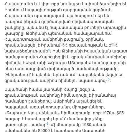
Հայաստանը և Սփյուռքը նույնպես նախանձախնդիր են
Իրանում հայագիտության զարգացման գործում։
Հայաստանի պարագայում այս հարցում դեր են
խաղում ինչպես գործադրված դիվանագիտական
ջանքերը, այնպես էլ հայաստանյան բուհերի արտաքին
կապերը։ Թեհրանի պետական համալսարանում
Հայագիտության ամբիոնի բացումը, օրինակ,
իրականացվել է Իրանում ՀՀ դեսպանության և ԵՊՀ
4
նախաձեռնությամբ
։ Իսկ Թեհրանի Իսլամական ազատ
համալսարանի Հայոց լեզվի և գրականության ամբիոնը
հիմնվել է «Երևանի «Հրաչյա Աճառյան» համալսարանի
հետ ստորագրված փոխադարձ համաձայնությամբ,
Թեհրանում՝ հայերեն, Երևանում՝ պարսկերեն լեզվի եւ
5
գրականության ամբիոն հիմնելու նպատակով»
:
Սպահանի համալսարանի Հայոց լեզվի և
գրականության ամբիոնը հիմնադրվել է իրանահայ
համայնքի ջանքերով։ Ամբիոնին աջակցել են
հայկական առաջնորդարանը, միությունները,
«Գալուստ Կյուլպենկյան» հիմնադրամը, որը 1970թ. $25
հազար է հատկացրել նրան՝ մասնավոր շենք
6
կառուցելու համար
։ Հիմնադրամը 1960-ական
թվականներին $5000 է հատկացրել Սպահանի