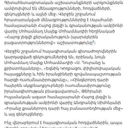
Գիտահետազոտական աշխատանքների արդյունքներն
ամփոփվում են մենագրությունների, հոդվածների,
զեկույցների և այլնի մեջ։ Վերջին շրջանում
հրատարակված մենագրություններից է Սպահանի
համալսարանի Հայոց լեզվի և գրականության ամբիոնի
վարիչ Մոհամմադ Մալեք Մոհամմադիի հեղինակած
«Հայոց լեզվի քերականություն (պարսկերեն
8
բացատրություններով)» աշխատությունը
։
Վերջին շրջանում հայագիտական գիտաժողովներին
կարդացված զեկուցումներից են, օրինակ, նույն
Մոհամմադ Մալեք Մոհամմադիի «Ս. Ղուրանը և
քրիստոնյաները», «Եզնիկ Կողբացու փիլիսոփայական
հայացքները և հին իրանցիների զրվանապաշտության
հարցի ուսումնասիրությունը», «Հինգերորդ դարի
հայերեն սկզբնաղբյուրների ուսումնասիրությունը
իրանագիտության բնագավառում», Թեհրանի
Իսլամական ազատ համալսարանի Հայոց լեզվի և
գրականության ամբիոնի վարիչ Անդրանիկ Սիմոնյանի
«Իրանը քսաներորդ դարի հայ բանաստեղծության մեջ»
և այլ զեկույցները։
Ինչ վերաբերում է հայագիտական հոդվածներին, ապա