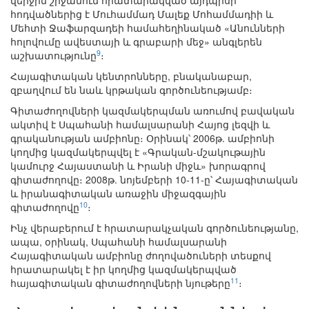
վերջին շրջանում հրատարակված այդպիսի
հոդվածներից է Մուհամմադ Մալեք Մոհամմադիի և
Մեհտի Ջաֆարզադեի համահեղինակած «Անունների
հոլովումը ավեստայի և գրաբարի մեջ» անգլերեն
9
աշխատությունը
։
Հայագիտական կենտրոնները, բնականաբար,
զբաղվում են նաև կրթական գործունեությամբ։
Գիտաժողովների կազմակերպման առումով բավական
ակտիվ է Սպահանի համալսարանի Հայոց լեզվի և
գրականության ամբիոնը։ Օրինակ՝ 2006թ. ամբիոնի
կողմից կազմակերպվել է «Գրական-մշակութային
կամուրջ Հայաստանի և Իրանի միջև» խորագրով
գիտաժողովը։ 2008թ. նոյեմբերի 10-11-ը՝ Հայագիտական
և իրանագիտական առաջին միջազգային
10
գիտաժողովը
։
Ինչ վերաբերում է հրատարակչական գործունեությանը,
ապա, օրինակ, Սպահանի համալսարանի
Հայագիտական ամբիոնը ժողովածուների տեսքով
հրատարակել է իր կողմից կազմակերպված
11
հայագիտական գիտաժողովների նյութերը
։