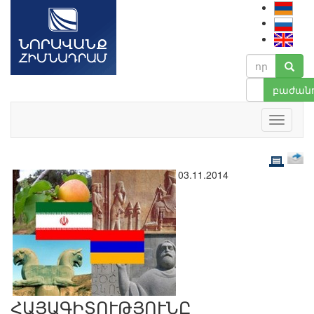
բաժանո
03.11.2014
ՀԱՅԱԳԻՏՈՒԹՅՈՒՆԸ