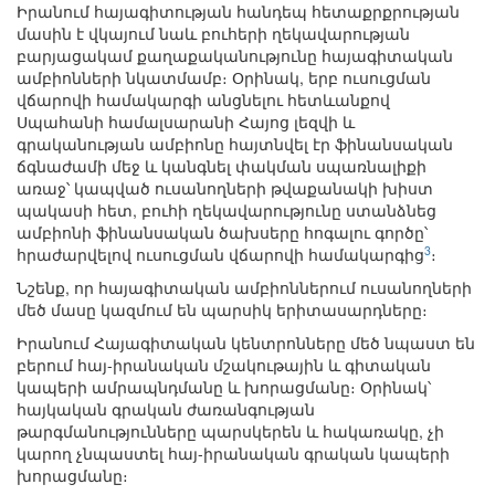
Իրանում հայագիտության հանդեպ հետաքրքրության
մասին է վկայում նաև բուհերի ղեկավարության
բարյացակամ քաղաքականությունը հայագիտական
ամբիոնների նկատմամբ։ Օրինակ, երբ ուսուցման
վճարովի համակարգի անցնելու հետևանքով
Սպահանի համալսարանի Հայոց լեզվի և
գրականության ամբիոնը հայտնվել էր ֆինանսական
ճգնաժամի մեջ և կանգնել փակման սպառնալիքի
առաջ՝ կապված ուսանողների թվաքանակի խիստ
պակասի հետ, բուհի ղեկավարությունը ստանձնեց
ամբիոնի ֆինանսական ծախսերը հոգալու գործը՝
3
հրաժարվելով ուսուցման վճարովի համակարգից
։
Նշենք, որ հայագիտական ամբիոններում ուսանողների
մեծ մասը կազմում են պարսիկ երիտասարդները։
Իրանում Հայագիտական կենտրոնները մեծ նպաստ են
բերում հայ-իրանական մշակութային և գիտական
կապերի ամրապնդմանը և խորացմանը։ Օրինակ՝
հայկական գրական ժառանգության
թարգմանությունները պարսկերեն և հակառակը, չի
կարող չնպաստել հայ-իրանական գրական կապերի
խորացմանը։