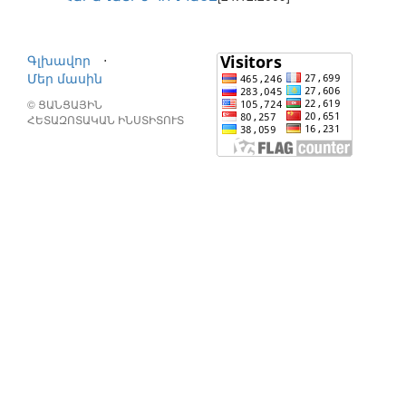
Գլխավոր
⋅
Մեր մասին
© ՑԱՆՑԱՅԻՆ
ՀԵՏԱԶՈՏԱԿԱՆ ԻՆՍՏԻՏՈՒՏ