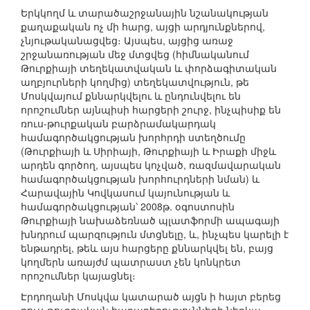
Երկկողմ և տարածաշրջանային նշանակության
քաղաքական ոչ մի հարց, այցի արդյունքներով,
չնյութականացվեց։ Այսպես, այցից առաջ
շրջանառության մեջ մտցվեց (հիմնականում
Թուրքիայի տեղեկատվական և փորձագիտական
աղբյուրների կողմից) տեղեկատվություն, թե
Մոսկվայում քննարկվելու և ընդունվելու են
որոշումներ այնպիսի հարցերի շուրջ, ինչպիսիք են
ռուս-թուրքական բարձրամակարդակ
համագործակցության խորհրդի ստեղծումը
(Թուրքիայի և Սիրիայի, Թուրքիայի և Իրաքի միջև
արդեն գործող, այսպես կոչված, ռազմավարական
համագործակցության խորհուրդների նման) և
Հարավային Կովկասում կայունության և
համագործակցության՝ 2008թ. օգոստոսին
Թուրքիայի նախաձեռնած պլատֆորմի ապագայի
խնդրում պարզություն մտցնելը, և, ինչպես կարելի է
ենթադրել, թեև այս հարցերը քննարկվել են, բայց
կողմերն առայժմ պատրաստ չեն կոնկրետ
որոշումներ կայացնել։
Էրդողանի Մոսկվա կատարած այցն ի հայտ բերեց