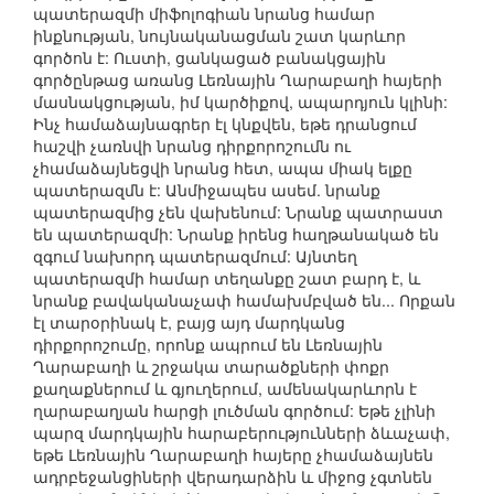
պատերազմի միֆոլոգիան նրանց համար
ինքնության, նույնականացման շատ կարևոր
գործոն է: Ուստի, ցանկացած բանակցային
գործընթաց առանց Լեռնային Ղարաբաղի հայերի
մասնակցության, իմ կարծիքով, ապարդյուն կլինի:
Ինչ համաձայնագրեր էլ կնքվեն, եթե դրանցում
հաշվի չառնվի նրանց դիրքորոշումն ու
չհամաձայնեցվի նրանց հետ, ապա միակ ելքը
պատերազմն է: Անմիջապես ասեմ. նրանք
պատերազմից չեն վախենում: Նրանք պատրաստ
են պատերազմի: Նրանք իրենց հաղթանակած են
զգում նախորդ պատերազմում: Այնտեղ
պատերազմի համար տեղանքը շատ բարդ է, և
նրանք բավականաչափ համախմբված են... Որքան
էլ տարօրինակ է, բայց այդ մարդկանց
դիրքորոշումը, որոնք ապրում են Լեռնային
Ղարաբաղի և շրջակա տարածքների փոքր
քաղաքներում և գյուղերում, ամենակարևորն է
ղարաբաղյան հարցի լուծման գործում: Եթե չլինի
պարզ մարդկային հարաբերությունների ձևաչափ,
եթե Լեռնային Ղարաբաղի հայերը չհամաձայնեն
ադրբեջանցիների վերադարձին և միջոց չգտնեն