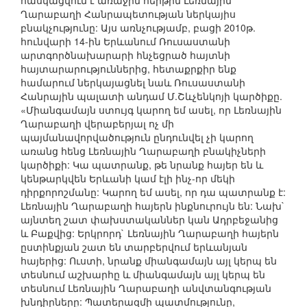
հասկացվում է առաջին հերթին Լեռնային
Ղարաբաղի Հանրապետության ներկայիս
բնակչությունը: Այս առնչությամբ, բացի 2010թ.
հունվարի 14-ին Երևանում Ռուսաստանի
արտգործնախարարի հնչեցրած հայտնի
հայտարարություններից, հետաքրքիր ենք
համարում ներկայացնել նաև Ռուսաստանի
Հանրային պալատի անդամ Մ.Շևչենկոյի կարծիքը.
«Միանգամայն ստույգ կարող եմ ասել, որ Լեռնային
Ղարաբաղի վերաբերյալ ոչ մի
պայմանավորվածություն ընդունվել չի կարող
առանց հենց Լեռնային Ղարաբաղի բնակիչների
կարծիքի: Կա պատրանք, թե նրանք հայեր են և
կենթարկվեն Երևանի կամ էլի ինչ-որ մեկի
դիրքորոշմանը: Կարող եմ ասել, որ դա պատրանք է:
Լեռնային Ղարաբաղի հայերն ինքնուրույն են: Նախ`
այնտեղ շատ փախստականներ կան Ադրբեջանից
և Բաքվից: Երկրորդ` Լեռնային Ղարաբաղի հայերն
ըստինքյան շատ են տարբերվում երևանյան
հայերից: Ուստի, նրանք միանգամայն այլ կերպ են
տեսնում աշխարհը և միանգամայն այլ կերպ են
տեսնում Լեռնային Ղարաբաղի անվտանգության
խնդիրները: Պատերազմի պատմությունը,