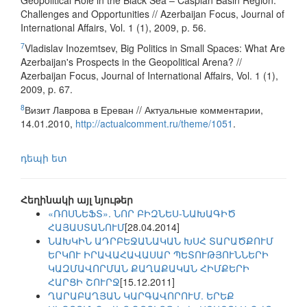
Geopolitical Role in the Black Sea – Caspian Basin Region:
Challenges and Opportunities // Azerbaijan Focus, Journal of
International Affairs, Vol. 1 (1), 2009, p. 56.
7
Vladislav Inozemtsev, Big Politics in Small Spaces: What Are
Azerbaijan's Prospects in the Geopolitical Arena? //
Azerbaijan Focus, Journal of International Affairs, Vol. 1 (1),
2009, p. 67.
8
Визит Лаврова в Ереван // Актуальные комментарии,
14.01.2010,
http://actualcomment.ru/theme/1051
.
դեպի ետ
Հեղինակի այլ նյութեր
«ՌՈՍՆԵՖՏ». ՆՈՐ ԲԻԶՆԵՍ-ՆԱԽԱԳԻԾ
ՀԱՅԱՍՏԱՆՈՒՄ
[28.04.2014]
ՆԱԽԿԻՆ ԱԴՐԲԵՋԱՆԱԿԱՆ ԽՍՀ ՏԱՐԱԾՔՈՒՄ
ԵՐԿՈՒ ԻՐԱՎԱՀԱՎԱՍԱՐ ՊԵՏՈՒԹՅՈՒՆՆԵՐԻ
ԿԱԶՄԱՎՈՐՄԱՆ ՔԱՂԱՔԱԿԱՆ ՀԻՄՔԵՐԻ
ՀԱՐՑԻ ՇՈՒՐՋ
[15.12.2011]
ՂԱՐԱԲԱՂՅԱՆ ԿԱՐԳԱՎՈՐՈՒՄ. ԵՐԵՔ