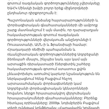
գոտում ռազմական գործողությունները չվերսկսելը
ԵԱՀԿ Մինսկի խմբի բոլոր երեք միջնորդների
ընդհանուր դիրքորոշումն է:
Պաշտոնական անձանց հայտարարությունների և
փորձագիտական գնահատականների մի ամբողջ
շարք մատնանշում է այն մասին, որ ղարաբաղյան
հակամարտության գոտում ռազմական
գործողությունների վերսկսումն անընդունելի է
Ռուսաստանի, ԱՄՆ-ի և Ֆրանսիայի համար:
Հրադադարի ռեժիմի պահպանման և
ռևանշիստական գործողություններից Ադրբեջանի
ձեռնպահ մնալու, ինչպես նաև այս կամ այն
արտաքին դերակատարի էներգետիկ շահերը
հակամարտության գոտում ստատուս քվոն
չձևափոխելու առումով կարևոր նշանակություն են
ներկայացնում հենց Բաքվում հնչող
արտասահմանյան փորձագետների կամ
Ադրբեջանի փորձագիտական կենտրոնների
հովանու ներքո հրատարակվող վերլուծական
հրապարակումների գնահատականները: Բերենք
հետևյալ օրինակները: 2009թ. նոյեմբերին Բաքվում
տեղի ունեցավ կոնֆերանս «Հարավային Կովկասի