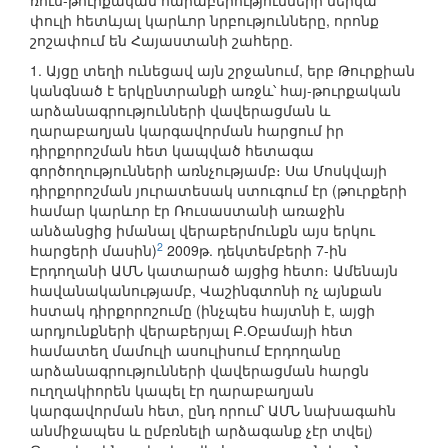
ռուս-թուրքական հարաբերությունների ներկա
փուլի հետևյալ կարևոր նրբությունները, որոնք
շոշափում են Հայաստանի շահերը.
1. Այցը տեղի ունեցավ այն շրջանում, երբ Թուրքիան
կանգնած է երկընտրանքի առջև՝ հայ-թուրքական
արձանագրությունների վավերացման և
ղարաբաղյան կարգավորման հարցում իր
դիրքորոշման հետ կապված հետագա
գործողությունների առնչությամբ։ Սա Մոսկվայի
դիրքորոշման յուրատեսակ ստուգում էր (թուրքերի
համար կարևոր էր Ռուսաստանի առաջին
անձանցից իմանալ վերաբերմունքն այս երկու
2
հարցերի մասին)
2009թ. դեկտեմբերի 7-ին
Էրդողանի ԱՄՆ կատարած այցից հետո։ Ամենայն
հավանականությամբ, Վաշինգտոնի ոչ այնքան
հստակ դիրքորոշումը (ինչպես հայտնի է, այցի
արդյունքների վերաբերյալ Բ.Օբամայի հետ
համատեղ մամուլի ասուլիսում Էրդողանը
արձանագրությունների վավերացման հարցն
ուղղակիորեն կապել էր ղարաբաղյան
կարգավորման հետ, ընդ որում՝ ԱՄՆ նախագահն
անմիջապես և ըմբռնելի արձագանք չէր տվել)