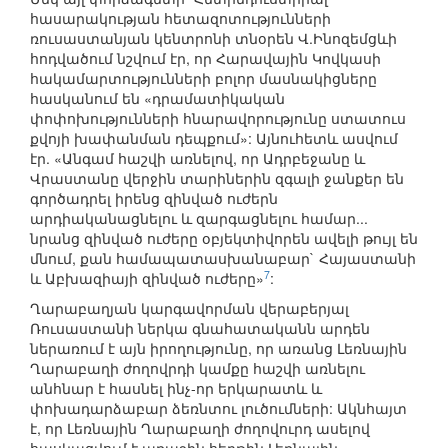
հասարակության հետազոտությունների
ռուսաստանյան կենտրոնի տնօրեն Վ.Ինոզեմցևի
հոդվածում նշվում էր, որ Հարավային Կովկասի
հակամարտությունների բոլոր մասնակիցները
հասկանում են «դրամատիկական
փոփոխությունների հնարավորությունը ստատուս
քվոյի խափանման դեպքում»: Այնուհետև ասվում
էր. «Անգամ հաշվի առնելով, որ Ադրբեջանը և
Վրաստանը վերջին տարիներին զգալի ջանքեր են
գործադրել իրենց զինված ուժերն
արդիականացնելու և զարգացնելու համար...
նրանց զինված ուժերը օբյեկտիվորեն ավելի թույլ են
մնում, քան համապատասխանաբար` Հայաստանի
7
և Աբխազիայի զինված ուժերը»
:
Ղարաբաղյան կարգավորման վերաբերյալ
Ռուսաստանի ներկա գնահատականն արդեն
ներառում է այն իրողությունը, որ առանց Լեռնային
Ղարաբաղի ժողովրդի կամքը հաշվի առնելու
անհնար է հասնել ինչ-որ երկարատև և
փոխադարձաբար ձեռնտու լուծումների: Ակնհայտ
է, որ Լեռնային Ղարաբաղի ժողովուրդ ասելով