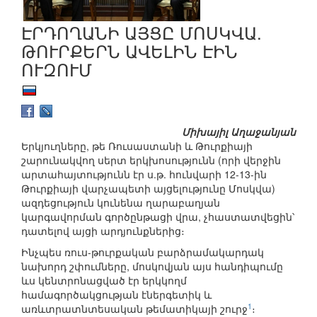
ԷՐԴՈՂԱՆԻ ԱՅՑԸ ՄՈՍԿՎԱ.
ԹՈՒՐՔԵՐՆ ԱՎԵԼԻՆ ԷԻՆ
ՈՒԶՈՒՄ
Միխայիլ Աղաջանյան
Երկյուղները, թե Ռուսաստանի և Թուրքիայի
շարունակվող սերտ երկխոսությունն (որի վերջին
արտահայտությունն էր ս.թ. հունվարի 12-13-ին
Թուրքիայի վարչապետի այցելությունը Մոսկվա)
ազդեցություն կունենա ղարաբաղյան
կարգավորման գործընթացի վրա, չհաստատվեցին՝
դատելով այցի արդյունքներից։
Ինչպես ռուս-թուրքական բարձրամակարդակ
նախորդ շփումները, մոսկովյան այս հանդիպումը
ևս կենտրոնացված էր երկկողմ
համագործակցության էներգետիկ և
1
առևտրատնտեսական թեմատիկայի շուրջ
։