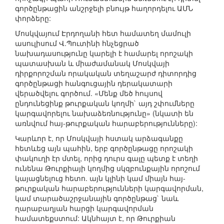
գործընթացին անշրջելի բնույթ հաղորդելու ԱՄՆ
փորձերը:
Մոսկվայում Էրդողանի հետ համատեղ մամուլի
ասուլիսում Վ.Պուտինի հնչեցրած
նախադասությունը կարելի է համարել որոշակի
պատասխան և միաժամանակ Մոսկվայի
դիրքորոշման որակական տեղաշարժ դիտորդից
գործընթացի հանգուցային դերակատարի
վերածվելու գործում. «Մենք մեծ հույսով
ընդունեցինք թուրքական կողմի` այդ շփումները
կարգավորելու նախաձեռնությունը» (նկատի են
առնվում հայ-թուրքական հարաբերությունները):
Կարևոր է, որ Մոսկվայի հստակ արձագանքը
հետևեց այն պահին, երբ գործընթացը որոշակի
փակուղի էր մտել, որից դուրս գալը պետք է տեղի
ունենա Թուրքիայի կողմից սկզբունքային որոշում
կայացնելուց հետո. այն կլինի կամ միայն հայ-
թուրքական հարաբերությունների կարգավորման,
կամ տարածաշրջանային գործընթաց` նաև
ղարաբաղյան հարցի կարգավորման
համատեքստում: Ակնհայտ է, որ Թուրքիան