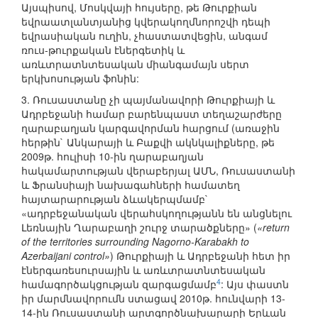
Այսպիսով, Մոսկվայի հույսերը, թե Թուրքիան
եվրաատլանտյանից կվերակողմնորոշվի դեպի
եվրասիական ուղին, չհաստատվեցին, անգամ
ռուս-թուրքական էներգետիկ և
առևտրատնտեսական միանգամայն սերտ
երկխոսության ֆոնին:
3. Ռուսաստանը չի պայմանավորի Թուրքիայի և
Ադրբեջանի համար բարենպաստ տեղաշարժերը
ղարաբաղյան կարգավորման հարցում (առաջին
հերթին` Անկարայի և Բաքվի ակնկալիքները, թե
2009թ. հուլիսի 10-ին ղարաբաղյան
հակամարտության վերաբերյալ ԱՄՆ, Ռուսաստանի
և Ֆրանսիայի նախագահների համատեղ
հայտարարության ձևակերպմամբ`
«ադրբեջանական վերահսկողությանն են անցնելու
Լեռնային Ղարաբաղի շուրջ տարածքները» (
«return
of the territories surrounding Nagorno-Karabakh to
Azerbaijani control»
) Թուրքիայի և Ադրբեջանի հետ իր
էներգառեսուրսային և առևտրատնտեսական
4
համագործակցության զարգացմամբ
: Այս փաստն
իր մարմնավորումն ստացավ 2010թ. հունվարի 13-
14-ին Ռուսաստանի արտգործնախարարի Երևան