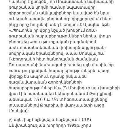
Կարևոր է ընդգծել, որ Ռուսաստանի նախագահի`
թուրքական կողմի համար նպաստավոր
դիրքորոշման ակնկալիքները կապված են նրա
ունեցած առավել ընդհանուր դիրքորոշման հետ,
ինչը որոշ հույսերի տեղ է թողնում: Այսպես, եթե
Վ.Պուտինն իր վերը նշված խոսքում ռուս-
թուրքական հարաբերությունների ներկա փուլը
բնորոշեց «ռուս-թուրքական բազմակողմ
առևտրատնտեսական փոխգործակցության»
սովորական երանգներով, ապա Մոսկվայում
Ռ.Էրդողանի հետ հանդիպման ժամանակ
Ռուսաստանի նախագահը խոսեց այն մասին, որ
«ռուս-թուրքական հարաբերություններն այսօր
վերելք են ապրում, դրանք իսկապես
ռազմավարական գործընկերների
հարաբերություններ են» (Դ.Մեդվեդևի այս խոսքերի
վրա էին հատկապես կենտրոնանում Թուրքիայի
պետական
ТRТ-1 և ТRТ-2
հեռուստաալիքները`
լուսաբանելով Թուրքիայի վարչապետի այցը
Մոսկվա):
բ) այն, ինչ հնչեցվել և հնչեցվում է ՄԱԿ
Անվտանգության խորհրդի 1993թ. չորս