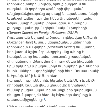
փորձագետների նյութեր, որոնք ընդգծում են
ռազմական գործողությունների վերսկսման
անընդունելիությունը արտաքին դերակատարների
և անշահավետությունը հենց Ադրբեջանի համար:
Գերմանացի հայտնի փորձագետ, արտաքին
քաղաքականության գերմանական խորհրդի
(
German Council on Foreign Relations, DGAP
)
Ռուսաստան-Եվրասիա ծրագրի ղեկավար Ա.Ռարի
(Alexander Rahr) և սույն վերլուծական կենտրոնի
փորձագետ Ս.Ռիդերի (
Sebastian Rieder
) համատեղ
հոդվածում նշվում էր. «Ադրբեջանը պետք է
հասկանա, որ հակամարտությունը ռազմական
միջոցներով լուծելու փորձը լուրջ վնաս կհասցնի
նրա երկկողմ և բազմակողմ հարաբերություններին
հարևանների և գործընկերների հետ: Ռուսաստանի
և Իրանի, ԵՄ-ի և ԱՄՆ-ի հետ
հարաբերություններին, ինչպես նաև ՄԱԿ և ԵԱՀԿ
դիրքերին էական վնաս կհասցվի: Ադրբեջանի
համար բացասական հետևանքների զարգացման
դեպքում կարող են հետևել էմբարգո մտցնելը և
6
պատժամիջոցները»
:
Մեկ այլ փորձագետի` Հետինդուստրիալ