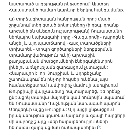
կատարած այցելության ընթացքում: Այստեղ
Հայաստանի համար կարևոր է երկու հանգամանք.
ա) փորձագիտական հանրության որոշ մասի
շրջանում տեղ գտած երկյուղները (ի դեպ, դրանք
արժանի են սևեռուն ուշադրության) Ռուսաստանի
ներկայիս նախագահի (որը «Գազպրոմի» դպրոցն է
անցել և այդ պատճառով «գազ տարածքների
փոխարեն» տիպի գործարքների ձեռքբերման
տրամադրվածություն ունի) արտաքին
քաղաքական մոտեցումների էներգակենտրոն
լինելու առնչությամբ զարգացում չստացան:
Հնարավոր է, որ Թուրքիան և Ադրբեջանը
շարունակում են ինչ-որ հույսեր ունենալ այս
համատեքստում (ամփոփիչ մամուլի ասուլիսում
Թուրքիայի վարչապետը հայտարարեց, թե իրենք
ընթացիկ տարվա մայիսին կամ հունիսին սպասում
են Ռուսաստանի Դաշնության նախագահ պարոն
Մեդվեդևի այցը Թուրքիա: Այդ այցի ընթացքում
իրականություն կդառնա կարևոր և զգալի հարցերի
մի ամբողջ շարք «մեր հարաբերությունների
5
հետագա զարգացման ճանապարհին»)
: