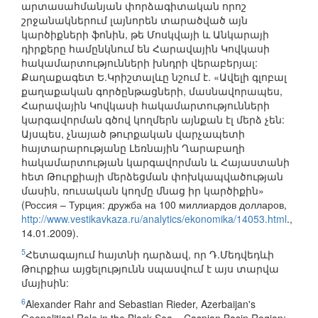
արտասահմանյան փորձագիտական որոշ
շրջանակներում լայնորեն տարածված այն
կարծիքների ֆոնին, թե Մոսկվայի և Անկարայի
դիրքերը համընկնում են Հարավային Կովկասի
հակամարտությունների խնդրի վերաբերյալ:
Քաղաքագետ Ե.Կրիշտալևը նշում է. «Ավելի գլոբալ
քաղաքական գործընթացների, մասնավորապես,
Հարավային Կովկասի հակամարտությունների
կարգավորման գծով կողմերն այնքան էլ մերձ չեն:
Այսպես, չնայած թուրքական վարչապետի
հայտարարությանը Լեռնային Ղարաբաղի
հակամարտության կարգավորման և Հայաստանի
հետ Թուրքիայի մերձեցման փոխկապվածության
մասին, ռուսական կողմը մնաց իր կարծիքին»
(Россия – Турция: дружба на 100 миллиардов долларов,
http://www.vestikavkaza.ru/analytics/ekonomika/14053.html
.,
14.01.2009).
5
Հետագայում հայտնի դարձավ, որ Դ.Մեդվեդևի
Թուրքիա այցելությունն սպասվում է այս տարվա
մայիսին:
6
Alexander Rahr and Sebastian Rieder, Azerbaijan's