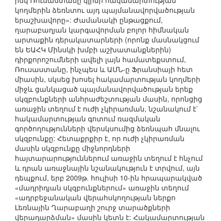
իսկ Ռուսաստանը կլինի հակամարտության
կողմերին ձեռնտու այդ պայմանավորվածության
երաշխավորը»: Ժամանակի ընթացքում,
ղարաբաղյան կարգավորման բոլոր հիմնական
արտաքին դերակատարների (որոնք մասնակցում
են ԵԱՀԿ Մինսկի խմբի աշխատանքներին)
դիրքորոշումների ավելի լայն համատեքստում,
Ռուսաստանը, ինչպես և ԱՄՆ-ը Ֆրանսիայի հետ
միասին, սկսեց խոսել հակամարտության կողմերի
միջև ցանկացած պայմանավորվածության երեք
սկզբունքների անհրաժեշտության մասին, որոնցից
առաջին տեղում է ուժի չկիրառման, նշանակում է`
հակամարտության գոտում ռազմական
գործողությունների վերսկսումից ձեռնպահ մնալու
սկզբունքը: Հետաքրքիր է, որ ուժի չկիրառման
մասին սկզբունքը միջնորդների
հայտարարություններում առաջին տեղում է հնչում
և դրան առաջնային նշանակություն է տրվում, այն
դեպքում, երբ 2009թ. հուլիսի 10-ին հրապարակված
«մադրիդյան սկզբունքներում» առաջին տեղում
«ադրբեջանական վերահսկողության ներքո
Լեռնային Ղարաբաղի շուրջ տարածքների
վերադարձման» մասին կետն է: Հակամարտության