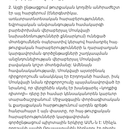
2. Այցի ընթացքում թուրքական կողմին անհրաժեշտ
էր այլ հարցերում (էներգետիկա,
առևտրատնտեսական հարաբերություններ,
եվրոպական անվտանգության համակարգի
բարեփոխման վերաբերյալ Մոսկվայի
նախաձեռնությունների քննարկում) ունեցած
մոտեցումներն օպերատիվ կերպով համադրել հայ-
թուրքական հարաբերությունների և ղարաբաղյան
կարգավորման գործընթացների շաղկապման
անընդունելիության վերաբերյալ Մոսկվայի
բավական կոշտ մոտեցմանը: Ամենայն
հավանականությամբ, Մոսկվայի այսօրինակ
դիրքորոշումն անակնկալ էր Էրդողանի համար, իսկ
Մոսկվայի նման դիրքորոշումը պայմանավորված էր
նրանով, որ վերջինին սկսել էր խանգարել «կողքից
դիտողի» դերը իր համար կենսականորեն կարևոր
տարածաշրջանում: Միջազգային փորձագիտական
և քաղաքական հարթությունում արդեն գրեթե
հանրահայտ է այն փաստը, որ հայ-թուրքական
հարաբերությունների կարգավորման
գործընթացում պիլոտային երկիրը ԱՄՆ-ն է: Մինչև
որոշակի պահի Ռուսաստանին ձեռնտու էր դիտել