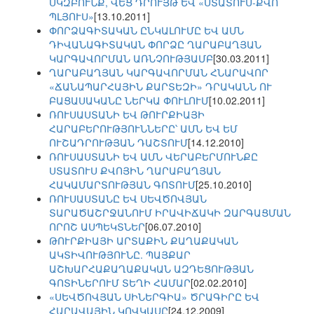
ՍԿԶԲՈՒՆՔ, ՎԵՑ ԴՐՈՒՅԹ ԵՎ «ՍՏԱՏՈՒՍ-ՔՎՈ
ՊԼՅՈՒՍ»
[13.10.2011]
ՓՈՐՁԱԳԻՏԱԿԱՆ ԸՆԿԱԼՈՒՄԸ ԵՎ ԱՄՆ
ԴԻՎԱՆԱԳԻՏԱԿԱՆ ՓՈՐՁԸ ՂԱՐԱԲԱՂՅԱՆ
ԿԱՐԳԱՎՈՐՄԱՆ ԱՌՆՉՈՒԹՅԱՄԲ
[30.03.2011]
ՂԱՐԱԲԱՂՅԱՆ ԿԱՐԳԱՎՈՐՄԱՆ ՀՆԱՐԱՎՈՐ
«ՃԱՆԱՊԱՐՀԱՅԻՆ ՔԱՐՏԵԶԻ» ԴՐԱԿԱՆՆ ՈՒ
ԲԱՑԱՍԱԿԱՆԸ ՆԵՐԿԱ ՓՈՒԼՈՒՄ
[10.02.2011]
ՌՈՒՍԱՍՏԱՆԻ ԵՎ ԹՈՒՐՔԻԱՅԻ
ՀԱՐԱԲԵՐՈՒԹՅՈՒՆՆԵՐԸ՝ ԱՄՆ ԵՎ ԵՄ
ՈՒՇԱԴՐՈՒԹՅԱՆ ԴԱՇՏՈՒՄ
[14.12.2010]
ՌՈՒՍԱՍՏԱՆԻ ԵՎ ԱՄՆ ՎԵՐԱԲԵՐՄՈՒՆՔԸ
ՍՏԱՏՈՒՍ ՔՎՈՅԻՆ ՂԱՐԱԲԱՂՅԱՆ
ՀԱԿԱՄԱՐՏՈՒԹՅԱՆ ԳՈՏՈՒՄ
[25.10.2010]
ՌՈՒՍԱՍՏԱՆԸ ԵՎ ՍԵՎԾՈՎՅԱՆ
ՏԱՐԱԾԱՇՐՋԱՆՈՒՄ ԻՐԱՎԻՃԱԿԻ ԶԱՐԳԱՑՄԱՆ
ՈՐՈՇ ԱՍՊԵԿՏՆԵՐ
[06.07.2010]
ԹՈՒՐՔԻԱՅԻ ԱՐՏԱՔԻՆ ՔԱՂԱՔԱԿԱՆ
ԱԿՏԻՎՈՒԹՅՈՒՆԸ. ՊԱՅՔԱՐ
ԱՇԽԱՐՀԱՔԱՂԱՔԱԿԱՆ ԱԶԴԵՑՈՒԹՅԱՆ
ԳՈՏԻՆԵՐՈՒՄ ՏԵՂԻ ՀԱՄԱՐ
[02.02.2010]
«ՍԵՎԾՈՎՅԱՆ ՍԻՆԵՐԳԻԱ» ԾՐԱԳԻՐԸ ԵՎ
ՀԱՐԱՎԱՅԻՆ ԿՈՎԿԱՍԸ
[24.12.2009]