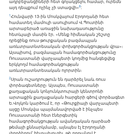
ադրբեջանցիների հետ գոյակցելու համար, ուրեմն
8
այդ դեպքում ոչինչ չի ստացվի»
:
1
Հունվարի 13-ին Մոսկվայում Էրդողանի հետ
համատեղ մամուլի ասուլիսում Վ.Պուտինի
արտաբերած առաջին նախադասությունը
հետևյալի մասին էր. «Մենք հիմնական շեշտը
դրեցինք ռուս-թուրքական բազմապլան
առևտրատնտեսական փոխգործակցության վրա»։
Այսպիսով, բազմապլան համագործակցությունը
Ռուսաստանի վարչապետի կողմից հանգեցվեց
երկկողմ համագործակցության
առևտրատնտեսական ոլորտին։
2
Սրան ուշադրություն են դարձրել նաև ռուս
փորձագետները։ Այսպես, Ռուսաստանի
քաղաքական կոնյունկտուրայի կենտրոնի
արտաքին քաղաքական հարցերի գծով փորձագետ
Ե.Վոյկոն կարծում է, որ «Թուրքիայի վարչապետի
այցը Մոսկվա պայմանավորված է ինչպես
Ռուսաստանի հետ էներգետիկ
համագործակցության ավանդական դարձած
թեմայի քննարկմամբ, այնպես էլ Էրդողանի
փորձերով՝ հետախուզել, թե որքանով է