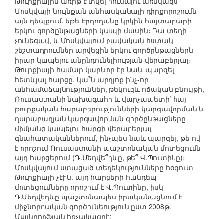
Թուրքիային առիթ է տվել հուսալու առնվազն
Մոսկվայի նույնքան անհասկանալի դիրքորոշումն
այն դեպքում, եթե Էրդողանը կրկին հայտարարի
երկու գործընթացների կապի մասին։ Դա տեղի
չունեցավ, և Մոսկվայում բավական հստակ
շեշտադրումներ արվեցին երկու գործընթացներն
իրար կապելու անընդունելիության վերաբերյալ։
Թուրքիայի համար կարևոր էր նաև պարզել
հետևյալ հարցը. կա՞ն արդյոք ինչ-որ
անհամաձայնություններ, թեկուզև ոճական բնույթի,
Ռուսաստանի նախագահի և վարչապետի՝ հայ-
թուրքական հարաբերությունների կարգավորման և
ղարաբաղյան կարգավորման գործընթացները
միմյանց կապելու հարցի վերաբերյալ
գնահատականներում, ինչպես նաև պարզել, թե ով
է որոշում Ռուսաստանի պաշտոնական մոտեցումն
այդ հարցերում (Դ.Մեդվե՞դևը, թե՞ Վ.Պուտինը)։
Մոսկվայում ստացած տեղեկությունները հօգուտ
Թուրքիայի չէին. այդ հարցերի հանդեպ
մոտեցումները որոշում է Վ.Պուտինը, իսկ
Դ.Մեդվեդևը պաշտոնապես իրականացնում է
միջնորդական գործունեություն ըստ 2008թ.
Մայնդորֆյան հռչակագրի: