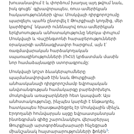
խուսանավում է և փորձում խաղալ այդ թվում նաև,
իսկ գուցե` գլխավորապես, ռուս-ամերիկյան
հակասությունների վրա: Մոսկվայի դիրքորոշումը
պարզելու պահն ընտրվել է Թուրքիայի կողմից, մեր
կարծիքով` նկատի ունենալով ռուս-ամերիկյան
երկխոսության անհստակությունը ներկա փուլում
Մոսկվայի և Վաշինգտոնի հարաբերությունների
օրակարգի ամենագլխավոր հարցում, այն է`
ռազմավարական հարձակողական
սպառազինությունների (ՌՀՍ) կրճատման մասին
նոր համաձայնագրի ստորագրումը:
Մոսկվայի կոշտ ձևակերպումները
պայմանավորված էին նաև Թուրքիայի
անհասկանալի դիրքորոշմամբ եվրոպական
անվտանգության համակարգը բարեփոխելու
մոսկովյան առաջարկների հետ կապված: Այս
անհստակությունը, ինչպես կարելի է ենթադրել,
հատկապես հիասթափեցրել էր Մոսկվային մինչև
Էրդողանի հունվարյան այցը եվրաատլանտյան
ինտեգրման գիծը շարունակելու վերաբերյալ
Թուրքիայի արտգործնախարարի հնչեցրած
3
միանշանակ հայտարարությունների ֆոնին
: