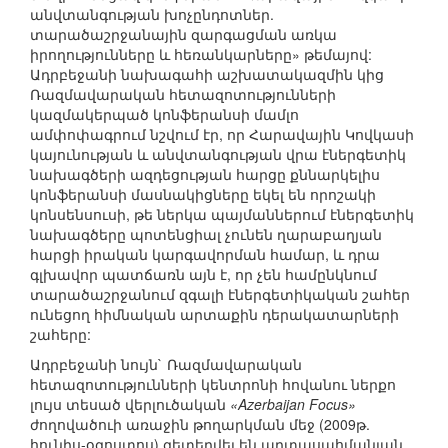
անվտանգության խոչընդոտներ.
տարածաշրջանային զարգացման առկա
իրողությունները և հեռանկարները» թեմայով:
Ադրբեջանի նախագահի աշխատակազմին կից
Ռազմավարական հետազոտությունների
կազմակերպած կոնֆերանսի մամլո
ամփոփագրում նշվում էր, որ Հարավային Կովկասի
կայունության և անվտանգության վրա էներգետիկ
նախագծերի ազդեցության հարցը քննարկելիս
կոնֆերանսի մասնակիցները եկել են որոշակի
կոնսենսուսի, թե ներկա պայմաններում էներգետիկ
նախագծերը պոտենցիալ չունեն ղարաբաղյան
հարցի իրական կարգավորման համար, և դրա
գլխավոր պատճառն այն է, որ չեն համընկնում
տարածաշրջանում զգալի էներգետիկական շահեր
ունեցող հիմնական արտաքին դերակատարների
շահերը:
Ադրբեջանի նույն` Ռազմավարական
հետազոտությունների կենտրոնի հովանու ներքո
լույս տեսած վերլուծական
«Azerbaijan Focus»
ժողովածուի առաջին թողարկման մեջ (2009թ.
հունիս-օգոստոս) զետեղվել են արտասահմանյան