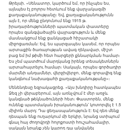
Թրեյսի. «Սենատոր, կարծում եմ, որ ինչպես ես,
այնպես էլ բոլորս հետևում ենք վարչակազմի
քաղաքականությանը։ Եվ, քաղաքականությունն
այն է, որ մենք ընդունում ենք 1915 թ.
իրադարձությունների պատմական փաստերը
որպես զանգվածային վայրագություն և մենք
մասնակցում ենք ցանկացած հիշատակի
միջոցառման: Եվ, ես պարզապես կասեմ, որ որպես
արտաքին ծառայության ավագ ղեկավար, միշտ
բաց եմ իմ թիմի հետ հարցերի քննարկման համար։
Ես չեմ պատժում մարդկանց իրենց տեսակետներն
արտահայտելու համար։ Սակայն, որպես գործադիր
մարմնի անդամներ, վերջիվերջո, մենք զորավիգ ենք
կանգնում նախագահի քաղաքականությանը»։
Մենենդեսը եզրակացրեց. «Այս խնդիրը հատկապես
Ձեզ չի վերաբերում, այն առնչվում է մեր առջև
կանգնած թեկնածուների հետ։ Փաստորեն, մենք
ունենք պատմական իրականություն՝ կոտորվել է 1.5
միլիոն մարդ: Դա ցեղասպանություն է: Եվ դեռ մենք
դեսպան ենք ուղարկում մի երկիր, նրանց ստիպում
գնալ հայ ժողովրդի հոլոքոստի հուշահամալիր,
սակայն նրանք չեն կարող դա անվանել