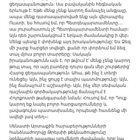
ցեղասպանություն։ Սա բավականին հեգնական
երևույթ է: Եթե մենք չենք կարող ճանաչել անցյալը,
ապա մենք դատապարտված ենք այն վերապրել։
Ուստի, ես հուսով եմ, որ Պետդեպարտամենտը…
սա յուրահատուկ չէ Պետդեպարտամենտի համար։
Այն դեռ շարունակվում է երկար ժամանակից ի վեր։
Մենք պետք է փոխենք այդ իրականությունը: Ես Ձեզ
մի շարք հարցեր տվեցի, քանի որ փորձում եմ ձեզ
տալ մյուս բոլոր տարրերը: Սակայն
իրականությունն այն է, որ թվում է՝ մենք չենք կարող
թույլ տալ, որ այդ բառերը դուրս գան մեր շուրթերից՝
Հայոց ցեղասպանություն։ Ահա, թե ինչ է տեղի
ունեցել։ Այն, ինչ ցույց է տալիս պատմությունը։ Այն,
ինչ ճանաչում է աշխարհը։ Այն, ինչ մեր սեփական
դաշնային գործակալությունը ճանաչում է
Հոլոքոստի թանգարանի նման: Հուսով եմ, որ Դուք
կարող եք նայել բոլոր հարցադրումները և
լավագույնս պատասխանել, որպեսզի հասնենք մի
ավելի լավ տեղ»։
Սենատի Արտաքին հարաբերությունների
հանձնաժողովը Թրեյսիի թեկնածությունը
կքննարկի ապագա լսումների ժամանակ, երբ նա