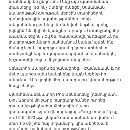
և անձամբ ես ընդունում ենք այն պատմական
փաստերը, թե ինչ է տեղի ունեցել Օսմանյան
կայսրության գոյության վերջին տարիներին՝
զանգվածային սպանություններ, բռնի
տեղահանություններ և մահվան երթեր, որոնք
խլեցին 1.5 միլիոն կյանքեր և բազում տանջանքներ
պատճառեցին ։ Եվ ես, հաստատվելու դեպքում, իմ
լիազորությունների սահմանում կանեմ ամեն ինչ՝
ճանաչելու և հարգելու նրանց կորուստներն ու
տանջանքները և պարտավորվում եմ մասնակցել
հիշատակի բոլոր միջոցառումներին»։
Սենատոր Մարքին եզրակացրեց. «Ժամանակն է, որ
մենք պարզապես կանգնենք և այն կոչենք իր
անունով։ Այն կօգնի մեզ ապագայում վստահություն
ձեռք բերել»։
Այնուհետև սենատոր Բոբ Մենենդեսը (դեմոկրատ,
Նյու Ջերսի) մի շարք հարցադրումներ ուղղեց
դեսպանի թեկնածու Թրեյսիին Հայոց
ցեղասպանության վերաբերյալ. «Դուք տեղյա՞կ եք,
որ 1915-1923 թթ. ընկած ժամանակահատվածում
մոտ 1.5 միլիոն հայ տղամարդ, կին և երեխա է
սպանվել Օսմանյան կայսրությունում»։