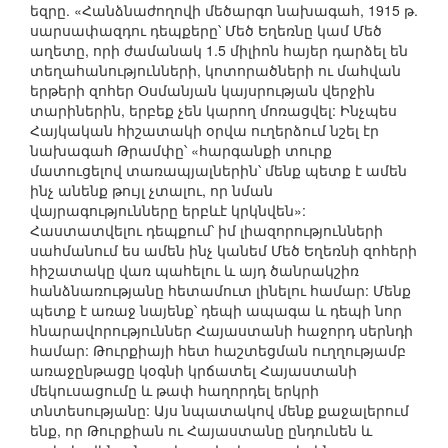
եզրը. «Հանձնաժողովի մեծարգո նախագահ, 1915 թ.
սարսափազդու դեպքերը՝ Մեծ Եղեռնը կամ Մեծ
աղետը, որի ժամանակ 1.5 միլիոն հայեր դարձել են
տեղահանությունների, կոտորածների ու մահվան
երթերի զոհեր Օսմանյան կայսրության վերջին
տարիներին, երբեք չեն կարող մոռացվել: Ինչպես
Հայկական հիշատակի օրվա ուղերձում նշել էր
նախագահ Թրամփը՝ «հարգանքի տուրք
մատուցելով տառապյալներին՝ մենք պետք է ամեն
ինչ անենք թույլ չտալու, որ նման
վայրագությունները երբևէ կրկնվեն»:
Հաստատվելու դեպքում՝ իմ լիազորությունների
սահմանում ես ամեն ինչ կանեմ Մեծ Եղեռնի զոհերի
հիշատակը վառ պահելու և այդ ծանրակշիռ
հանձնառությանը հետամուտ լինելու համար: Մենք
պետք է առաջ նայենք՝ դեպի ապագա և դեպի նոր
հնարավորություններ Հայաստանի հաջորդ սերնդի
համար: Թուրքիայի հետ հաշտեցման ուղղությամբ
առաջընթացը կօգնի կրճատել Հայաստանի
մեկուսացումը և թափ հաղորդել երկրի
տնտեսությանը: Այս նպատակով մենք քաջալերում
ենք, որ Թուրքիան ու Հայաստանը ընդունեն և