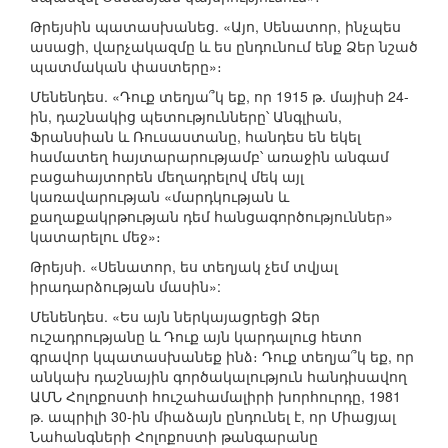
Թրեյսին պատասխանեց. «Այո, Սենատոր, ինչպես
ասացի, վարչակազմը և ես ընդունում ենք Ձեր նշած
պատմական փաստերը»։
Մենենդես. «Դուք տեղյա՞կ եք, որ 1915 թ. մայիսի 24-
ին, դաշնակից պետությունները՝ Անգլիան,
Ֆրանսիան և Ռուսաստանը, հանդես են եկել
համատեղ հայտարարությամբ՝ առաջին անգամ
բացահայտորեն մեղադրելով մեկ այլ
կառավարության «մարդկության և
քաղաքակրթության դեմ հանցագործություններ»
կատարելու մեջ»։
Թրեյսի. «Սենատոր, ես տեղյակ չեմ տվյալ
իրադարձության մասին»:
Մենենդես. «Ես այն ներկայացրեցի Ձեր
ուշադրությանը և Դուք այն կարդալուց հետո
գրավոր կպատասխանեք ինձ։ Դուք տեղյա՞կ եք, որ
անկախ դաշնային գործակալություն հանդիսավող
ԱՄՆ Հոլոքոստի հուշահամալիրի խորհուրդը, 1981
թ. ապրիլի 30-ին միաձայն ընդունել է, որ Միացյալ
Նահանգների Հոլոքոստի թանգարանը