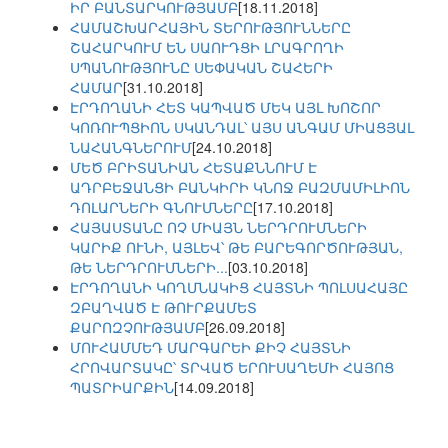
ԻՐ ԲԱՆՏԱՐԿՈՒԹՅԱՄԲ
[18.11.2018]
ՀԱՄԱՇԽԱՐՀԱՅԻՆ ՏԵՐՈՒԹՅՈՒՆՆԵՐԸ
ՇԱՀԱՐԿՈՒՄ ԵՆ ՍԱՈՒԴՑԻ ԼՐԱԳՐՈՂԻ
ՍՊԱՆՈՒԹՅՈՒՆԸ ՍԵՓԱԿԱՆ ՇԱՀԵՐԻ
ՀԱՄԱՐ
[31.10.2018]
ԷՐԴՈՂԱՆԻ ՀԵՏ ԿԱՊՎԱԾ ՄԵԿ ԱՅԼ ԽՈՇՈՐ
ԿՈՌՈՒՊՑԻՈՆ ՍԿԱՆԴԱԼ՝ ԱՅՍ ԱՆԳԱՄ ՄԻԱՑՅԱԼ
ՆԱՀԱՆԳՆԵՐՈՒՄ
[24.10.2018]
ՄԵԾ ԲՐԻՏԱՆԻԱՆ ՀԵՏԱՔՆՆՈՒՄ Է
ԱԴՐԲԵՋԱՆՑԻ ԲԱՆԿԻՐԻ ԿՆՈՋ ԲԱԶՄԱՄԻԼԻՈՆ
ԴՈԼԱՐՆԵՐԻ ԳՆՈՒՄՆԵՐԸ
[17.10.2018]
ՀԱՅԱՍՏԱՆԸ ՈՉ ՄԻԱՅՆ ՆԵՐԴՐՈՒՄՆԵՐԻ
ԿԱՐԻՔ ՈՒՆԻ, ԱՅԼԵՎ՝ ԹԵ ԲԱՐԵԳՈՐԾՈՒԹՅԱՆ,
ԹԵ ՆԵՐԴՐՈՒՄՆԵՐԻ...
[03.10.2018]
ԷՐԴՈՂԱՆԻ ԿՈՂՄՆԱԿԻՑ ՀԱՅՏՆԻ ՊՈԼՍԱՀԱՅԸ
ԶԲԱՂՎԱԾ Է ԹՈՒՐՔԱՄԵՏ
ՔԱՐՈԶՉՈՒԹՅԱՄԲ
[26.09.2018]
ՄՈՒՀԱՄՄԵԴ ՄԱՐԳԱՐԵԻ ՔԻՉ ՀԱՅՏՆԻ
ՀՐՈՎԱՐՏԱԿԸ՝ ՏՐՎԱԾ ԵՐՈՒՍԱՂԵՄԻ ՀԱՅՈՑ
ՊԱՏՐԻԱՐՔԻՆ
[14.09.2018]