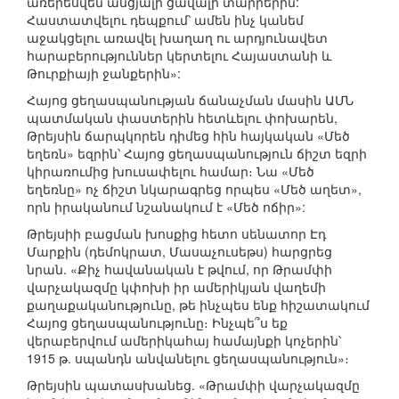
առերեսվեն անցյալի ցավալի տարրերին:
Հաստատվելու դեպքում՝ ամեն ինչ կանեմ
աջակցելու առավել խաղաղ ու արդյունավետ
հարաբերություններ կերտելու Հայաստանի և
Թուրքիայի ջանքերին»:
Հայոց ցեղասպանության ճանաչման մասին ԱՄՆ
պատմական փաստերին հետևելու փոխարեն,
Թրեյսին ճարպկորեն դիմեց հին հայկական «Մեծ
եղեռն» եզրին՝ Հայոց ցեղասպանություն ճիշտ եզրի
կիրառումից խուսափելու համար։ Նա «Մեծ
եղեռնը» ոչ ճիշտ նկարագրեց որպես «Մեծ աղետ»,
որն իրականում նշանակում է «Մեծ ոճիր»:
Թրեյսիի բացման խոսքից հետո սենատոր Էդ
Մարքին (դեմոկրատ, Մասաչուսեթս) հարցրեց
նրան. «Քիչ հավանական է թվում, որ Թրամփի
վարչակազմը կփոխի իր ամերիկյան վաղեմի
քաղաքականությունը, թե ինչպես ենք հիշատակում
Հայոց ցեղասպանությունը։ Ինչպե՞ս եք
վերաբերվում ամերիկահայ համայնքի կոչերին՝
1915 թ. սպանդն անվանելու ցեղասպանություն»։
Թրեյսին պատասխանեց. «Թրամփի վարչակազմը