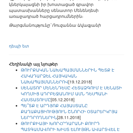
կներկայացնի իր խոստացած գրավոր
պատասխանները սենատոր Մենենդեսի
առաջադրած հարցադրումներին։
Թարգմանությունը՝ Ռուզաննա Ավագյանի
դեպի ետ
Հեղինակի այլ նյութեր
ԹՈՒՐՔԱԿԱՆ ՆԱԽԱՊԱՅՄԱՆՆԵՐԻՆ ՊԵՏՔ Է
ՀԱԿԱԴԱՐՁԵԼ ՀԱՅԿԱԿԱՆ
ՆԱԽԱՊԱՅՄԱՆՆԵՐՈՎ
[19.12.2018]
ՍԵՆԱՏՈՐ ՄԵՆԵՆԴԵՍԸ ՀԵՏԱՁԳՈՒՄ Է ՍԵՆԱՏԻ
ԿՈՂՄԻՑ ԱԴՐԲԵՋԱՆՈՒՄ ԱՄՆ ԴԵՍՊԱՆԻ
ՀԱՍՏԱՏՈՒՄԸ
[05.12.2018]
ՊԵ՞ՏՔ Է ԱՐԴՅՈՔ ՀԱՅԱՍՏԱՆԸ
ՔԱՂԱՔԱՑԻՈՒԹՅՈՒՆ ՇՆՈՐՀԻ ՕՏԱՐԵՐԿՐՅԱ
ՆԵՐԴՐՈՂՆԵՐԻՆ
[28.11.2018]
ԹՈՒՐՔԻԱՅԻ ԽՈՐՀՐԴԱՐԱՆԻ ՔՈՒՐԴ
ՊԱՏԳԱՄԱՎՈՐԻ ԽԻՍՏ ԵԼՈՒՅԹՆ ԱՎԱՐՏՎԵԼ Է