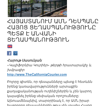
ՀԱՅԱՍՏԱՆՈՒՄ ԱՄՆ ԴԵՍՊԱՆԸ
ՀԱՅՈՑ ՑԵՂԱՍՊԱՆՈՒԹՅՈՒՆԸ
ՊԵՏՔ Է ԱՆՎԱՆԻ
ՑԵՂԱՍՊԱՆՈՒԹՅՈՒՆ
Հարութ Սասունյան
«Կալիֆորնիա Կուրիեր» թերթի հրատարակիչ և
խմբագիր
http://www.TheCaliforniaCourier.com
Բոլորը գիտեն, որ դեսպանները պետք է հետևեն
իրենց կառավարությունների արտաքին
քաղաքականության ուղենիշներին և չեն կարող
կայացնել իրենց սեփական որոշումները:
Այնուամենայնիվ, տարօրինակ է, որ ԱՄՆ իրար
հաջորդող դեսպաններին թույլ չեն տալիս Հայոց