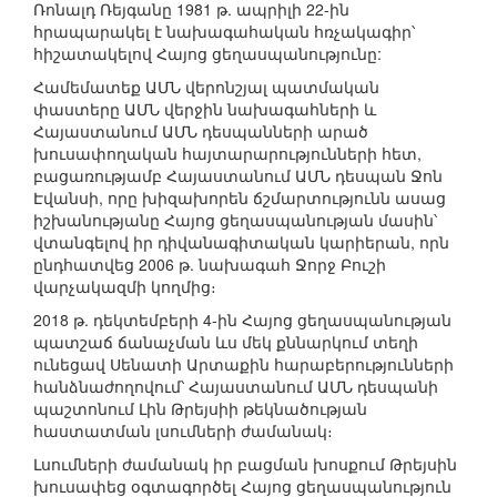
Ռոնալդ Ռեյգանը 1981 թ. ապրիլի 22-ին
հրապարակել է նախագահական հռչակագիր՝
հիշատակելով Հայոց ցեղասպանությունը:
Համեմատեք ԱՄՆ վերոնշյալ պատմական
փաստերը ԱՄՆ վերջին նախագահների և
Հայաստանում ԱՄՆ դեսպանների արած
խուսափողական հայտարարությունների հետ,
բացառությամբ Հայաստանում ԱՄՆ դեսպան Ջոն
Էվանսի, որը խիզախորեն ճշմարտությունն ասաց
իշխանությանը Հայոց ցեղասպանության մասին՝
վտանգելով իր դիվանագիտական կարիերան, որն
ընդհատվեց 2006 թ. նախագահ Ջորջ Բուշի
վարչակազմի կողմից։
2018 թ. դեկտեմբերի 4-ին Հայոց ցեղասպանության
պատշաճ ճանաչման ևս մեկ քննարկում տեղի
ունեցավ Սենատի Արտաքին հարաբերությունների
հանձնաժողովում՝ Հայաստանում ԱՄՆ դեսպանի
պաշտոնում Լին Թրեյսիի թեկնածության
հաստատման լսումների ժամանակ։
Լսումների ժամանակ իր բացման խոսքում Թրեյսին
խուսափեց օգտագործել Հայոց ցեղասպանություն