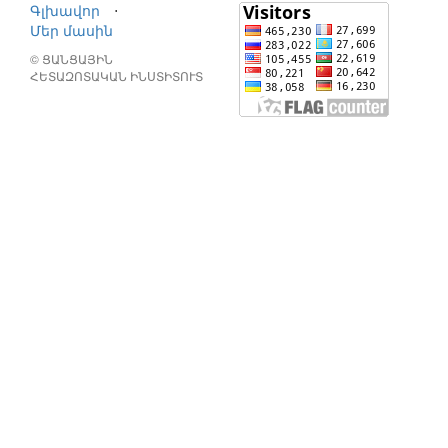
Գլխավոր
⋅
Մեր մասին
© ՑԱՆՑԱՅԻՆ
ՀԵՏԱԶՈՏԱԿԱՆ ԻՆՍՏԻՏՈՒՏ