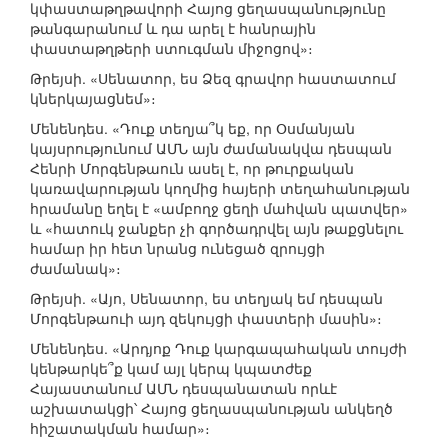
կփաստաթղթավորի Հայոց ցեղասպանությունը
թանգարանում և դա արել է հանրային
փաստաթղթերի ստուգման միջոցով»։
Թրեյսի. «Սենատոր, ես Ձեզ գրավոր հաստատում
կներկայացնեմ»։
Մենենդես. «Դուք տեղյա՞կ եք, որ Օսմանյան
կայսրությունում ԱՄՆ այն ժամանակվա դեսպան
Հենրի Մորգենթաուն ասել է, որ թուրքական
կառավարության կողմից հայերի տեղահանության
հրամանը եղել է «ամբողջ ցեղի մահվան պատվեր»
և «հատուկ ջանքեր չի գործադրվել այն թաքցնելու
համար իր հետ նրանց ունեցած զրույցի
ժամանակ»։
Թրեյսի. «Այո, Սենատոր, ես տեղյակ եմ դեսպան
Մորգենթաուի այդ զեկույցի փաստերի մասին»։
Մենենդես. «Արդյոք Դուք կարգապահական տույժի
կենթարկե՞ք կամ այլ կերպ կպատժեք
Հայաստանում ԱՄՆ դեսպանատան որևէ
աշխատակցի՝ Հայոց ցեղասպանության անկեղծ
հիշատակման համար»։