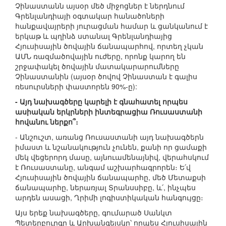
Չինաստանն այսօր մեծ միջոցներ է ներդնում
Գրենլանդիայի օգտակար հանածոների
հանքավայրերի յուրացման համար և ցանկանում է
երկաթ և պղինձ ստանալ Գրենլանդիայից
Հյուսիսային ծովային ճանապարհով, որտեղ չկան
ԱՄՆ ռազմածովային ուժերը, որոնք կարող են
շրջափակել ծովային մատակարարումները
Չինաստանին (այսօր ծովով Չինաստան է գալիս
ռեսուրսների փաստորեն 90%-ը):
- Այդ նախագծերը կարելի է գնահատել որպես
ասիական երկրների ինտեգրացիա Ռուսաստանի
հովանու ներքո՞։
- Անշուշտ, առանց Ռուսաստանի այդ նախագծերն
իմաստ և նշանակություն չունեն, քանի որ ցամաքի
մեկ վեցերորդ մասը, այնուամենայնիվ, վերահսկում
է Ռուսաստանը, անգամ աշխարհագրորեն։ Ե՛վ
Հյուսիսային ծովային ճանապարհը, մեծ Մետաքսի
ճանապարհը, ներառյալ Տրանսսիբը, և՛, ինչպես
արդեն ասացի, Ղրիմի լոգիստիկական հանգույցը։
Այս երեք նախագծերը, գումարած Սանկտ
Պետերբուրգը և Արխանգելսկը՝ որպես Հյուսիսային