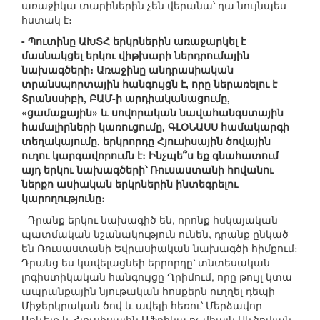
առաջիկա տարիներին չեն վերանա՝ դա նույնպես
հստակ է։
- Պուտինը ԱԽՏՀ երկրներին առաջարկել է
մասնակցել երկու վիթխարի ներդրումային
նախագծերի։ Առաջինը անդրասիական
տրանսպորտային հանգույցն է, որը ներառելու է
Տրանսսիբի, ԲԱՄ-ի արդիականացումը,
«ցամաքային» և սովորական նավահանգստային
համալիրների կառուցումը, ԳԼՕՆԱՍՍ համակարգի
տեղակայումը, երկրորդը Հյուսիսային ծովային
ուղու կարգավորումն է։ Ինչպե՞ս եք գնահատում
այդ երկու նախագծերի՝ Ռուսաստանի հովանու
ներքո ասիական երկրներին ինտեգրելու
կարողությունը։
- Դրանք երկու նախագիծ են, որոնք հսկայական
պատմական նշանակություն ունեն, դրանք ընկած
են Ռուսաստանի Եվրասիական նախագծի հիմքում։
Դրանց ես կավելացնեի երրորդը՝ տնտեսական
լոգիստիկական հանգույցը Ղրիմում, որը թույլ կտա
ապրանքային նյութական հոսքերն ուղղել դեպի
Միջերկրական ծով և ավելի հեռու՝ Մերձավոր
Արևելք և Հյուսիսային Աֆրիկա ոչ միայն Սևծովյան