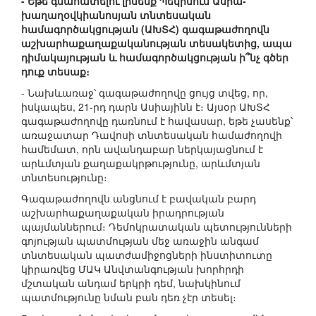
- Եթե գնահատելու լինենք Պեկինում Ասիա-
խաղաղօվկիանոսյան տնտեսական
համագործակցության (ԱԽՏՀ) գագաթաժողովն
աշխարհաքաղաքականության տեսակետից, ապա
դիմակայության և համագործակցության ի՞նչ գծեր
դուք տեսաք։
- Նախևառաջ՝ գագաթաժողովը ցույց տվեց, որ,
իսկապես, 21-րդ դարն Ասիայինն է։ Այսօր ԱԽՏՀ
գագաթաժողովը դառնում է հավասար, եթե չասենք՝
առաջատար Դավոսի տնտեսական համաժողովի
համեմատ, որն ավանդաբար ներկայացնում է
արևմտյան քաղաքակրթությունը, արևմտյան
տնտեսությունը։
Գագաթաժողովն անցնում է բավական բարդ
աշխարհաքաղաքական իրադրության
պայմաններում։ Դեմոկրատական պետությունների
գոյության պատմության մեջ առաջին անգամ
տնտեսական պատժամիջոցների ինստիտուտը
կիրառվեց ՄԱԿ Անվտանգության խորհրդի
մշտական անդամ երկրի դեմ, նախկինում
պատմությունը նման բան դեռ չէր տեսել։