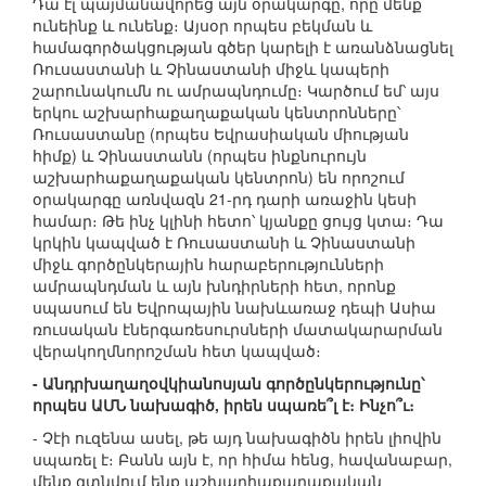
Դա էլ պայմանավորեց այն օրակարգը, որը մենք
ունեինք և ունենք։ Այսօր որպես բեկման և
համագործակցության գծեր կարելի է առանձնացնել
Ռուսաստանի և Չինաստանի միջև կապերի
շարունակումն ու ամրապնդումը։ Կարծում եմ՝ այս
երկու աշխարհաքաղաքական կենտրոնները՝
Ռուսաստանը (որպես Եվրասիական միության
հիմք) և Չինաստանն (որպես ինքնուրույն
աշխարհաքաղաքական կենտրոն) են որոշում
օրակարգը առնվազն 21-րդ դարի առաջին կեսի
համար։ Թե ինչ կլինի հետո՝ կյանքը ցույց կտա։ Դա
կրկին կապված է Ռուսաստանի և Չինաստանի
միջև գործընկերային հարաբերությունների
ամրապնդման և այն խնդիրների հետ, որոնք
սպասում են Եվրոպային նախևառաջ դեպի Ասիա
ռուսական էներգառեսուրսների մատակարարման
վերակողմնորոշման հետ կապված։
- Անդրխաղաղօվկիանոսյան գործընկերությունը՝
որպես ԱՄՆ նախագիծ, իրեն սպառե՞լ է։ Ինչո՞ւ։
- Չէի ուզենա ասել, թե այդ նախագիծն իրեն լիովին
սպառել է։ Բանն այն է, որ հիմա հենց, հավանաբար,
մենք գտնվում ենք աշխարհաքաղաքական