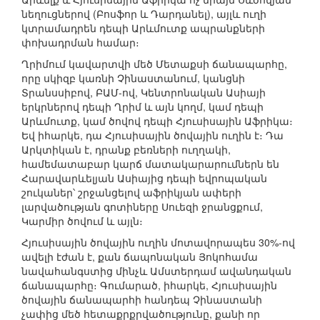
նեղուցներով (Բոսֆոր և Դարդանել), այլև ուղի
կտրամադրեն դեպի Արևմուտք ապրանքների
փոխադրման համար։
Ղրիմում կավարտվի մեծ Մետաքսի ճանապարհը,
որը սկիզբ կառնի Չինաստանում, կանցնի
Տրանսսիբով, ԲԱՄ-ով, Կենտրոնական Ասիայի
երկրներով դեպի Ղրիմ և այն կողմ, կամ դեպի
Արևմուտք, կամ ծովով դեպի Հյուսիսային Աֆրիկա։
Եվ իհարկե, դա Հյուսիսային ծովային ուղին է։ Դա
Արկտիկան է, դրանք բեռների ուղղակի,
համեմատաբար կարճ մատակարարումներն են
Հարավարևելյան Ասիայից դեպի եվրոպական
շուկաներ՝ շրջանցելով աֆրիկյան ափերի
լարվածության գոտիները Սուեզի ջրանցքում,
Կարմիր ծովում և այլն։
Հյուսիսային ծովային ուղին մոտավորապես 30%-ով
ավելի էժան է, քան ճապոնական Յոկոհամա
նավահանգստից մինչև Ամստերդամ ավանդական
ճանապարհը։ Գումարած, իհարկե, Հյուսիսային
ծովային ճանապարհի հանդեպ Չինաստանի
չափից մեծ հետաքրքրվածությունը, քանի որ