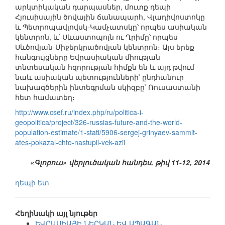
արկտիկական դարպասներ, մուտք դեպի
Հյուսիսային ծովային ճանապարհ, Վլադիվոստոկը
և Պետրոպավլովսկ-Կամչատսկը՝ որպես ասիական
կենտրոն, և՛ Սևաստոպոլն ու Ղրիմը՝ որպես
Սևծովյան-Միջերկրածովյան կենտրոն։ Այս երեք
հանգույցները Եվրասիական միության
տնտեսական հզորության հիմքն են և այդ թվում
նաև ասիական պետությունների՝ ընդհանուր
նախագծերին ինտեգրման սկիզբը՝ Ռուսաստանի
հետ համատեղ։
http://www.csef.ru/index.php/ru/politica-i-
geopolitica/project/326-russias-future-and-the-world-
population-estimate/1-stati/5906-sergej-grinyaev-sammit-
ates-pokazal-chto-nastupil-vek-azii
«Գլոբուս» վերլուծական հանդես, թիվ 11-12, 2014
դեպի ետ
Հեղինակի այլ նյութեր
ԵՎՐԱՍԻԱՅԻ ՆԵՐԿԱՆ ԵՎ ԱՊԱԳԱՆ,