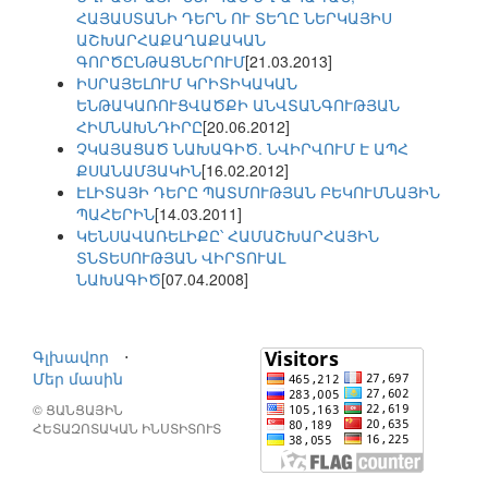
ՀԱՅԱՍՏԱՆԻ ԴԵՐՆ ՈՒ ՏԵՂԸ ՆԵՐԿԱՅԻՍ
ԱՇԽԱՐՀԱՔԱՂԱՔԱԿԱՆ
ԳՈՐԾԸՆԹԱՑՆԵՐՈՒՄ
[21.03.2013]
ԻՍՐԱՅԵԼՈՒՄ ԿՐԻՏԻԿԱԿԱՆ
ԵՆԹԱԿԱՌՈՒՑՎԱԾՔԻ ԱՆՎՏԱՆԳՈՒԹՅԱՆ
ՀԻՄՆԱԽՆԴԻՐԸ
[20.06.2012]
ՉԿԱՅԱՑԱԾ ՆԱԽԱԳԻԾ. ՆՎԻՐՎՈՒՄ Է ԱՊՀ
ՔՍԱՆԱՄՅԱԿԻՆ
[16.02.2012]
ԷԼԻՏԱՅԻ ԴԵՐԸ ՊԱՏՄՈՒԹՅԱՆ ԲԵԿՈՒՄՆԱՅԻՆ
ՊԱՀԵՐԻՆ
[14.03.2011]
ԿԵՆՍԱՎԱՌԵԼԻՔԸ՝ ՀԱՄԱՇԽԱՐՀԱՅԻՆ
ՏՆՏԵՍՈՒԹՅԱՆ ՎԻՐՏՈՒԱԼ
ՆԱԽԱԳԻԾ
[07.04.2008]
Գլխավոր
⋅
Մեր մասին
© ՑԱՆՑԱՅԻՆ
ՀԵՏԱԶՈՏԱԿԱՆ ԻՆՍՏԻՏՈՒՏ