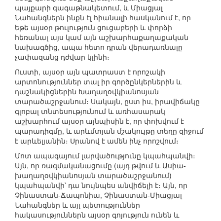
պայքարի գագաթնակետում, և Միացյալ
Նահանգներն ինքն էլ հիանալի հասկանում է, որ
եթե այսօր թուլություն ցուցաբերի և փորձի
հեռանալ այս կամ այն աշխարհաքաղաքական
նախագծից, ապա հետո դրան վերադառնալը
չափազանց դժվար կլինի։
Ուստի, այսօր այն պատրաստ է որոշակի
արտոնություններ տալ իր գործընկերներին և
դաշնակիցներին Խաղաղօվկիանոսյան
տարածաշրջանում։ Սակայն, ըստ իս, իրավիճակը
գլոբալ տնտեսությունում և առհասարակ
աշխարհում այսօր այնպիսին է, որ փոխվում է
պարադիգմը, և արևմտյան մշակույթը տեղը զիջում
է արևելյանին։ Սրանով է ամեն ինչ որոշվում։
Մոտ ապագայում լարվածությունը կպահպանվի։
Այն, որ ռազմականացումը (այդ թվում և Ասիա-
խաղաղօվկիանոսյան տարածաշրջանում)
կպահպանվի՝ դա նույնպես անվիճելի է։ Այն, որ
Չինաստան-Ճապոնիա, Չինաստան-Միացյալ
Նահանգներ և այլ պետություններ
հակասություններն այսօր գոյություն ունեն և