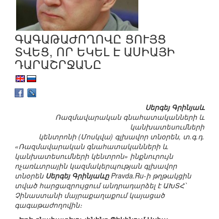
ԳԱԳԱԹԱԺՈՂՈՎԸ ՑՈՒՅՑ
ՏՎԵՑ, ՈՐ ԵԿԵԼ Է ԱՍԻԱՅԻ
ԴԱՐԱՇՐՋԱՆԸ
Սերգեյ Գրինյաև
Ռազմավարական գնահատականների և
կանխատեսումների
կենտրոնի (Մոսկվա) գլխավոր տնօրեն, տ.գ.դ.
«Ռազմավարական գնահատականների և
կանխատեսումների կենտրոն» ինքնուրույն
ոչառևտրային կազմակերպության գլխավոր
տնօրեն
Սերգեյ Գրինյաևը
Pravda.Ru-ի թղթակցին
տված հարցազրույցում անդրադարձել է ԱԽՏՀ՝
Չինաստանի մայրաքաղաքում կայացած
գագաթաժողովին։