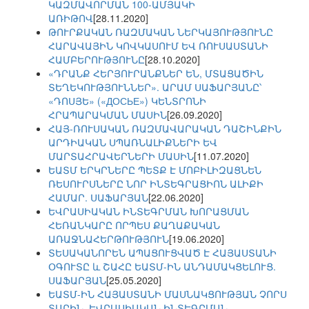
ԿԱԶՄԱՎՈՐՄԱՆ 100-ԱՄՅԱԿԻ
ԱՌԻԹՈՎ
[28.11.2020]
ԹՈՒՐՔԱԿԱՆ ՌԱԶՄԱԿԱՆ ՆԵՐԿԱՅՈՒԹՅՈՒՆԸ
ՀԱՐԱՎԱՅԻՆ ԿՈՎԿԱՍՈՒՄ ԵՎ ՌՈՒՍԱՍՏԱՆԻ
ՀԱՄԲԵՐՈՒԹՅՈՒՆԸ
[28.10.2020]
«ԴՐԱՆՔ ՀԵՐՅՈՒՐԱՆՔՆԵՐ ԵՆ, ՄՏԱՑԱԾԻՆ
ՏԵՂԵԿՈՒԹՅՈՒՆՆԵՐ». ԱՐԱՄ ՍԱՖԱՐՅԱՆԸ՝
«ԴՈՍՅԵ» («ДОСЬЕ») ԿԵՆՏՐՈՆԻ
ՀՐԱՊԱՐԱԿՄԱՆ ՄԱՍԻՆ
[26.09.2020]
ՀԱՅ-ՌՈՒՍԱԿԱՆ ՌԱԶՄԱՎԱՐԱԿԱՆ ԴԱՇԻՆՔԻՆ
ԱՐԴԻԱԿԱՆ ՍՊԱՌՆԱԼԻՔՆԵՐԻ ԵՎ
ՄԱՐՏԱՀՐԱՎԵՐՆԵՐԻ ՄԱՍԻՆ
[11.07.2020]
ԵԱՏՄ ԵՐԿՐՆԵՐԸ ՊԵՏՔ Է ՄՈԲԻԼԻԶԱՑՆԵՆ
ՌԵՍՈՒՐՍՆԵՐԸ ՆՈՐ ԻՆՏԵԳՐԱՑԻՈՆ ԱԼԻՔԻ
ՀԱՄԱՐ. ՍԱՖԱՐՅԱՆ
[22.06.2020]
ԵՎՐԱՍԻԱԿԱՆ ԻՆՏԵԳՐՄԱՆ ԽՈՐԱՑՄԱՆ
ՀԵՌԱՆԿԱՐԸ ՈՐՊԵՍ ՔԱՂԱՔԱԿԱՆ
ԱՌԱՋՆԱՀԵՐԹՈՒԹՅՈՒՆ
[19.06.2020]
ՏԵՍԱԿԱՆՈՐԵՆ ԱՊԱՑՈՒՑՎԱԾ Է ՀԱՅԱՍՏԱՆԻ
ՕԳՈՒՏԸ և ՇԱՀԸ ԵԱՏՄ-ԻՆ ԱՆԴԱՄԱԿՑԵԼՈՒՑ.
ՍԱՖԱՐՅԱՆ
[25.05.2020]
ԵԱՏՄ-ԻՆ ՀԱՅԱՍՏԱՆԻ ՄԱՍՆԱԿՑՈՒԹՅԱՆ ՉՈՐՍ
ՏԱՐԻՆ. ԵՎՐԱՍԻԱԿԱՆ ԻՆՏԵԳՐՄԱՆ