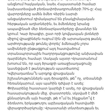
անցնում հայկական, նաեւ Հայաստանի համար
նախատեսված բեռնափոխադրումների 70%-ը: Հայ
վարորդները ամեն ձմեռ Վերին Լարսի
անցակետում դիմակայում են բնակլիմայական
հերթական աղետներին, եւ ձմեռները նրանց
ապավինած մեր ձեռնարկատերերը վնասներ են
կրում: Կար ծրագիր, ըստ որի կովկասյան լեռների
միջով վրացիներն ուզում էին մի արտակարգ թանկ
արժողությամբ թունել փորելՙ ձմեռային չորս
ամիսների ընթացքում այդ հատվածում
տրանսպորտային հաղորդակցությունը անխափան
դարձնելու համար: Սակայն այսօր Վրաստանում
խոսում են, որ այդ ծրագրի առաջխաղացումը
կասեցված է թանկության պատճառով:
Կվերադառնա՞ն արդյոք վրացական
իշխանություններն այդ ծրագրին, թե՞ ոչ, տեսանելի
հեռանկարում, այս պահին դժվար է ասել:
Փոխարենը հաստատ կարելի է ասել, որ վրացական
հասարակության մեջ, փաստորեն, սկսված է մեծ
քննարկումն այն հարցի, թե ո՞ւմ եւ ինչքանո՞վ է
ձեռնտու երկաթուղու աբխազական հատվածի
վերագործարկումը: Վրաստանի տնտեսության եւ