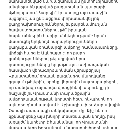
նախատեսված նախագահական ընտրություններն
անցնելու են լարված քաղաքական պայքարի
մթնոլորտում: Կարելի՞ էր արդյոք այս առաջին
այցելության ընթացքում փոխանակվել լոկ
քաղցրախոսություններով եւ բարեկամության
հավաստիացումներով, թե՞ իրական
հարեւաններին հարիր անկեղծությամբ նրան
մատուցել երկկողմ հարաբերությունների
քաղաքական օրակարգի ամբողջ համապատկերը,
վիճելի հարց է: Ակնհայտ է, որ բարի
ցանկություններով թելադրված նրա
դատողությունները երկաթուղու աբխազական
հատվածի վերագործարկման վերաբերյալ
Վրաստանում դիպան բազմաթիվ մարդկանց
զգայուն թելերին, որոնք վերստին հայտարարեցին,
որ առնվազն այսօրվա վրացիների սերունդը չի
հաշտվելու Վրաստանի տարածքային
ամբողջականության կորստի հետ, ինչպիսին որ
այնտեղ գնահատվում է Աբխազիայի եւ Հարավային
Օսիայի փաստացի անկախացումը: Քիչ հետո
կքննարկենք այս խնդրի տնտեսական կողմը, իսկ
առայժմ կարեւոր է հասկանալ, որ Վրաստանի
վարչապետը Երեւանում անառարկելիորեն տեսավ,