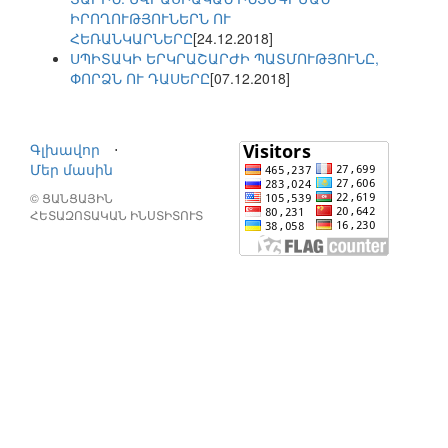
ԻՐՈՂՈՒԹՅՈՒՆԵՐՆ ՈՒ
ՀԵՌԱՆԿԱՐՆԵՐԸ
[24.12.2018]
ՍՊԻՏԱԿԻ ԵՐԿՐԱՇԱՐԺԻ ՊԱՏՄՈՒԹՅՈՒՆԸ,
ՓՈՐՁՆ ՈՒ ԴԱՍԵՐԸ
[07.12.2018]
Գլխավոր
⋅
Մեր մասին
© ՑԱՆՑԱՅԻՆ
ՀԵՏԱԶՈՏԱԿԱՆ ԻՆՍՏԻՏՈՒՏ