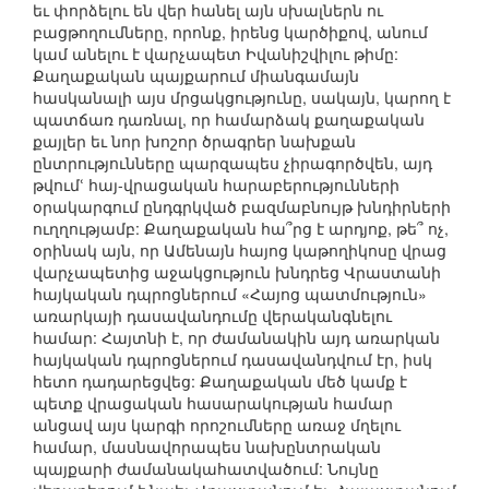
եւ փորձելու են վեր հանել այն սխալներն ու
բացթողումները, որոնք, իրենց կարծիքով, անում
կամ անելու է վարչապետ Իվանիշվիլու թիմը:
Քաղաքական պայքարում միանգամայն
հասկանալի այս մրցակցությունը, սակայն, կարող է
պատճառ դառնալ, որ համարձակ քաղաքական
քայլեր եւ նոր խոշոր ծրագրեր նախքան
ընտրությունները պարզապես չիրագործվեն, այդ
թվումՙ հայ-վրացական հարաբերությունների
օրակարգում ընդգրկված բազմաբնույթ խնդիրների
ուղղությամբ: Քաղաքական հա՞րց է արդյոք, թե՞ ոչ,
օրինակ այն, որ Ամենայն հայոց կաթողիկոսը վրաց
վարչապետից աջակցություն խնդրեց Վրաստանի
հայկական դպրոցներում «Հայոց պատմություն»
առարկայի դասավանդումը վերականգնելու
համար: Հայտնի է, որ ժամանակին այդ առարկան
հայկական դպրոցներում դասավանդվում էր, իսկ
հետո դադարեցվեց: Քաղաքական մեծ կամք է
պետք վրացական հասարակության համար
անցավ այս կարգի որոշումները առաջ մղելու
համար, մասնավորապես նախընտրական
պայքարի ժամանակահատվածում: Նույնը