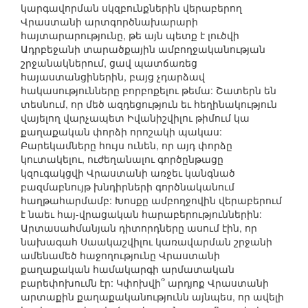
կարգավորման սկզբունքներին վերաբերող
Վրաստանի արտգործնախարարի
հայտարարությունը, թե այն պետք է լուծվի
Ադրբեջանի տարածքային ամբողջականության
շրջանակներում, ցավ պատճառեց
հայաստանցիներին, բայց չդարձավ
հակասությունները բորբոքելու թեմա: Շատերն են
տեսնում, որ մեծ ազդեցություն եւ հեղինակություն
վայելող վարչապետ Իվանիշվիլու թիմում կա
քաղաքական փորձի որոշակի պակաս:
Բարեկամները հույս ունեն, որ այդ փորձը
կուտակելու, ուժեղանալու գործընթացը
կզուգակցվի Վրաստանի առջեւ կանգնած
բազմաբնույթ խնդիրների գործնականում
հաղթահարմամբ: Խոսքը ամբողջովին վերաբերում
է նաեւ հայ-վրացական հարաբերություններին:
Արտասահմանյան դիտորդները ասում էին, որ
նախագահ Սաակաշվիլու կառավարման շրջանի
ամենամեծ հաջողությունը Վրաստանի
քաղաքական համակարգի արմատական
բարեփոխումն էր: Կփոխվի՞ արդյոք Վրաստանի
արտաքին քաղաքականությունն այնպես, որ ավելի