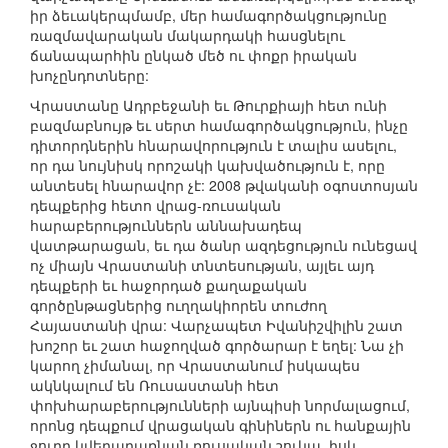
իր ձեւակերպմամբ, մեր համագործակցությունը
ռազմավարական մակարդակի հասցնելու
ճանապարհին ընկած մեծ ու փոքր իրական
խոչընդոտները:
Վրաստանը Ադրբեջանի եւ Թուրքիայի հետ ունի
բազմաբնույթ եւ սերտ համագործակցություն, ինչը
դիտորդներին հնարավորություն է տալիս ասելու,
որ դա նույնիսկ որոշակի կախվածություն է, որը
անտեսել հնարավոր չէ: 2008 թվականի օգոստոսյան
դեպքերից հետո վրաց-ռուսական
հարաբերություններն աննախադեպ
վատթարացան, եւ դա ծանր ազդեցություն ունեցավ
ոչ միայն Վրաստանի տնտեսության, այլեւ այդ
դեպքերի եւ հաջորդած քաղաքական
գործընթացներից ուղղակիորեն տուժող
Հայաստանի վրա: Վարչապետ Իվանիշվիլին շատ
խոշոր եւ շատ հաջողված գործարար է եղել: Նա չի
կարող չիմանալ, որ Վրաստանում իսկապես
ակնկալում են Ռուսաստանի հետ
փոխհարաբերությունների այնպիսի նորմալացում,
որոնց դեպքում վրացական գինիներն ու հանքային
ջուրը կվերադառնան ռուսական շուկա, իսկ