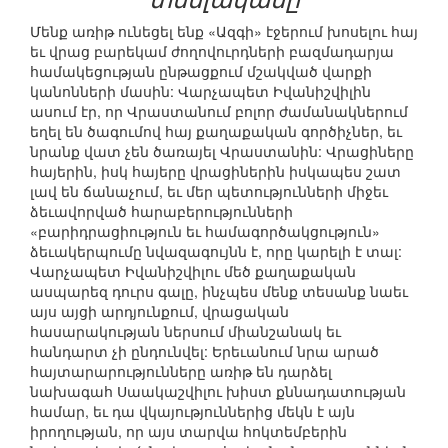
Մենք առիթ ունեցել ենք «Ազգի» էջերում խոսելու հայ
եւ վրաց բարեկամ ժողովուրդների բազմադարյա
համակեցության ընթացքում մշակված վարքի
կանոնների մասին: Վարչապետ Իվանիշվիլին
ասում էր, որ Վրաստանում բոլոր ժամանակներում
եղել են ծագումով հայ քաղաքական գործիչներ, եւ
նրանք վատ չեն ծառայել Վրաստանին: Վրացիները
հայերին, իսկ հայերը վրացիներին իսկապես շատ
լավ են ճանաչում, եւ մեր պետությունների միջեւ
ձեւավորված հարաբերությունների
«բարիդրացիություն եւ համագործակցություն»
ձեւակերպումը նվազագույնն է, որը կարելի է տալ:
Վարչապետ Իվանիշվիլու մեծ քաղաքական
ասպարեզ դուրս գալը, ինչպես մենք տեսանք նաեւ
այս այցի արդյունքում, վրացական
հասարակության ներսում միանշանակ եւ
հանդարտ չի ընդունվել: Երեւանում նրա արած
հայտարարությունները առիթ են դարձել
նախագահ Սաակաշվիլու խիստ քննադատության
համար, եւ դա վկայություններից մեկն է այն
իրողության, որ այս տարվա հոկտեմբերին