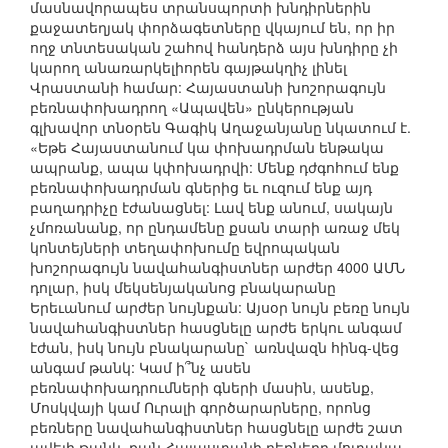
մասնավորապես տրանսպորտի խնդիրներին
քաջատեղյակ փորձագետները վկայում են, որ իր
ողջ տնտեսական շահով հանդերձ այս խնդիրը չի
կարող անառարկելիորեն գայթակղիչ լինել
Վրաստանի համար: Հայաստանի խոշորագույն
բեռնափոխադրող «Ապավեն» ընկերության
գլխավոր տնօրեն Գագիկ Աղաջանյանը նկատում է.
«Եթե Հայաստանում կա փոխադրման ենթակա
ապրանք, ապա կփոխադրվի: Մենք դժգոհում ենք
բեռնափոխադրման գներից եւ ուզում ենք այդ
բաղադրիչը էժանացնել: Լավ ենք անում, սակայն
չմոռանանք, որ ընդամենը քսան տարի առաջ մեկ
կոնտեյների տեղափոխումը եվրոպական
խոշորագույն նավահանգիստներ արժեր 4000 ԱՄՆ
դոլար, իսկ մեկսենյականոց բնակարանը
Երեւանում արժեր նույնքան: Այսօր նույն բեռը նույն
նավահանգիստներ հասցնելը արժե երկու անգամ
էժան, իսկ նույն բնակարանը` առնվազն հինգ-վեց
անգամ թանկ: Կամ ի՞նչ ասեն
բեռնափոխադրումների գների մասին, ասենք,
Մոսկվայի կամ Ուրալի գործարարները, որոնց
բեռները նավահանգիստներ հասցնելը արժե շատ
ավելի թանկ, քան Հայաստանի բեռները մոտակա