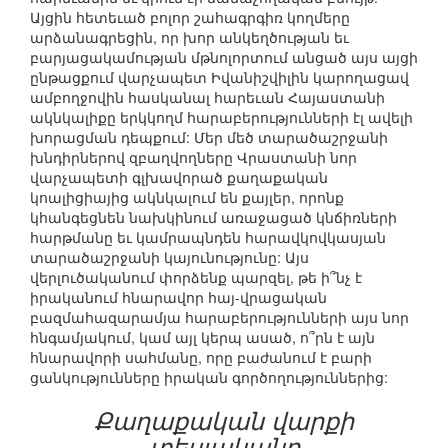
Այցին հետեւած բոլոր շահագրգիռ կողմերը
արձանագրեցին, որ խոր անկեղծության եւ
բարյացակամության մթնոլորտում անցած այս այցի
ընթացքում վարչապետ Իվանիշվիլին կարողացավ
ամբողջովին հասկանալ հարեւան Հայաստանի
ակնկալիքը երկկողմ հարաբերությունների էլ ավելի
խորացման դեպքում: Մեր մեծ տարածաշրջանի
խնդիրներով զբաղվողները Վրաստանի նոր
վարչապետի գլխավորած քաղաքական
կոալիցիայից ակնկալում են քայլեր, որոնք
կհանգեցնեն նախկինում առաջացած կնճիռների
հարթմանը եւ կամրապնդեն հարավկովկասյան
տարածաշրջանի կայունությունը: Այս
վերլուծականում փորձենք պարզել, թե ի՞նչ է
իրականում հնարավոր հայ-վրացական
բազմահազարամյա հարաբերությունների այս նոր
հնգամյակում, կամ այլ կերպ ասած, ո՞րն է այն
հնարավորի սահմանը, որը բաժանում է բարի
ցանկությունները իրական գործողություններից:
Քաղաքական վարքի
տեսլականը