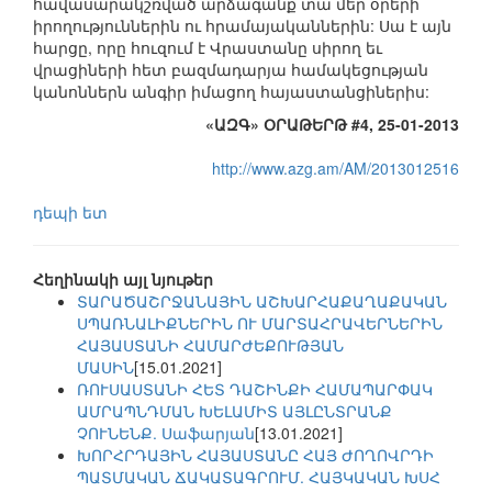
հավասարակշռված արձագանք տա մեր օրերի
իրողություններին ու հրամայականներին: Սա է այն
հարցը, որը հուզում է Վրաստանը սիրող եւ
վրացիների հետ բազմադարյա համակեցության
կանոններն անգիր իմացող հայաստանցիներիս:
«ԱԶԳ» ՕՐԱԹԵՐԹ #4, 25-01-2013
http://www.azg.am/AM/2013012516
դեպի ետ
Հեղինակի այլ նյութեր
ՏԱՐԱԾԱՇՐՋԱՆԱՅԻՆ ԱՇԽԱՐՀԱՔԱՂԱՔԱԿԱՆ
ՍՊԱՌՆԱԼԻՔՆԵՐԻՆ ՈՒ ՄԱՐՏԱՀՐԱՎԵՐՆԵՐԻՆ
ՀԱՅԱՍՏԱՆԻ ՀԱՄԱՐԺԵՔՈՒԹՅԱՆ
ՄԱՍԻՆ
[15.01.2021]
ՌՈՒՍԱՍՏԱՆԻ ՀԵՏ ԴԱՇԻՆՔԻ ՀԱՄԱՊԱՐՓԱԿ
ԱՄՐԱՊՆԴՄԱՆ ԽԵԼԱՄԻՏ ԱՅԼԸՆՏՐԱՆՔ
ՉՈՒՆԵՆՔ. Սաֆարյան
[13.01.2021]
ԽՈՐՀՐԴԱՅԻՆ ՀԱՅԱՍՏԱՆԸ ՀԱՅ ԺՈՂՈՎՐԴԻ
ՊԱՏՄԱԿԱՆ ՃԱԿԱՏԱԳՐՈՒՄ. ՀԱՅԿԱԿԱՆ ԽՍՀ