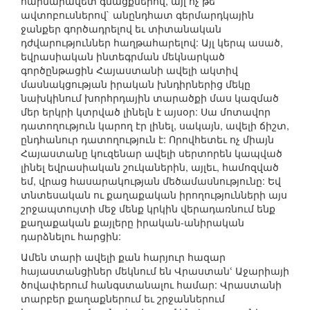
հարմարավետ գնացքներով, այլ ոչ թե
ավտոբուսներով` անընդհատ գերմարդկային
ջանքեր գործադրելով եւ տիտանական
դժվարություններ հաղթահարելով: Այլ կերպ ասած,
եվրասիական ինտեգրման մեկնարկած
գործընթացին Հայաստանի ավելի ակտիվ
մասնակցության իրական խնդիրներից մեկը
նախկինում խորհրդային տարածքի մաս կազմած
մեր երկրի կտրված լինելն է այսօր: Սա մոտավոր
դատողություն կարող էր լինել, սակայն, ավելի ճիշտ,
ընդհանուր դատողություն է: Որովհետեւ ոչ միայն
Հայաստանը կուզենար ավելի սերտորեն կապված
լինել եվրասիական շուկաներին, այլեւ, համոզված
եմ, վրաց հասարակության մեծամասնությունը: Եվ
տնտեսական ու քաղաքական իրողությունների այս
շրջապտույտի մեջ մենք կրկին վերադառնում ենք
քաղաքական քայլերը իրական-անիրական
դարձնելու հարցին:
Ամեն տարի ավելի քան հարյուր հազար
հայաստանցիներ մեկնում են Վրաստանՙ Աջարիայի
ծովափերում հանգստանալու համար: Վրաստանի
տարբեր քաղաքներում եւ շրջաններում