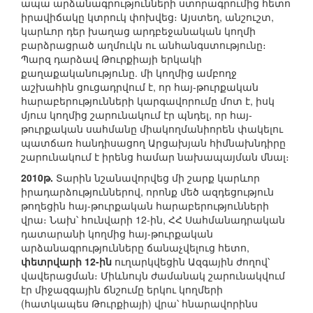
ապա արձանագրությունների ստորագրումից հետո
իրավիճակը կտրուկ փոխվեց։ Այստեղ, անշուշտ,
կարևոր դեր խաղաց արդբեջանական կողմի
բարձրացրած աղմուկն ու անհանգստությունը։
Պարզ դարձավ Թուրքիայի երկակի
քաղաքականությունը. մի կողմից ամբողջ
աշխահին ցուցադրվում է, որ հայ-թուրքական
հարաբերությունների կարգավորումը մոտ է, իսկ
մյուս կողմից շարունակում էր պնդել, որ հայ-
թուրքական սահմանը միակողմանիորեն փակելու
պատճառ հանդիսացող Արցախյան հիմնախնդիրը
շարունակում է իրենց համար նախապայման մնալ։
2010թ.
Տարին նշանավորվեց մի շարք կարևոր
իրադարձություններով, որոնք մեծ ազդեցություն
թողեցին հայ-թուրքական հարաբերությունների
վրա։ Նախ՝ հունվարի 12-ին, ՀՀ Սահմանադրական
դատարանի կողմից հայ-թուրքական
արձանագրությունները ճանաչվելուց հետո,
փետրվարի 12-ին
ուղարկվեցին Ազգային ժողով՝
վավերացման։ Միևնույն ժամանակ շարունակվում
էր միջազգային ճնշումը երկու կողմերի
(հատկապես Թուրքիայի) վրա՝ հնարավորինս