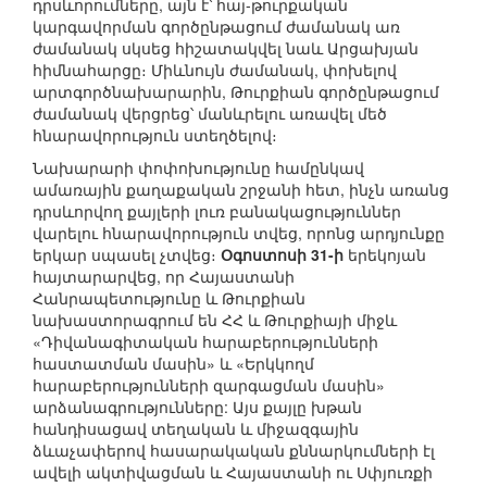
դրսևորումները, այն է՝ հայ-թուրքական
կարգավորման գործընթացում ժամանակ առ
ժամանակ սկսեց հիշատակվել նաև Արցախյան
հիմնահարցը։ Միևնույն ժամանակ, փոխելով
արտգործնախարարին, Թուրքիան գործընթացում
ժամանակ վերցրեց՝ մանևրելու առավել մեծ
հնարավորություն ստեղծելով։
Նախարարի փոփոխությունը համընկավ
ամառային քաղաքական շրջանի հետ, ինչն առանց
դրսևորվող քայլերի լուռ բանակացություններ
վարելու հնարավորություն տվեց, որոնց արդյունքը
երկար սպասել չտվեց։
Օգոստոսի 31-ի
երեկոյան
հայտարարվեց, որ Հայաստանի
Հանրապետությունը և Թուրքիան
նախաստորագրում են ՀՀ և Թուրքիայի միջև
«Դիվանագիտական հարաբերությունների
հաստատման մասին» և «Երկկողմ
հարաբերությունների զարգացման մասին»
արձանագրությունները: Այս քայլը խթան
հանդիսացավ տեղական և միջազգային
ձևաչափերով հասարակական քննարկումների էլ
ավելի ակտիվացման և Հայաստանի ու Սփյուռքի