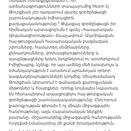
Սակայն հետաքրքրական է, որ
արձանագրությունների տապալումից հետո էլ
Թուրքիան չէր դադարում վարել գործընթացի
շարունակության իմիտացիոն
6
քաղաքականությունը։
Թվացյալ գործընթացն իր
հիմնական արտացոլումն է գտել «հասարական
դիվանագիտության» ձևաչափում։ Ակտիվացան
հայ-թուրքական հասարակական բազմազան
շփումները, համատեղ սեմինարները,
քննարկումները, փոխայցելությունները և
դասընթացները երկու երկրներում ու արտերկրում։
Իմիջիայլոց, նշենք, որ այս ամենը մեծ խրախույս և
օժանդակություն է ստանում արևմտյան դոնոր
կազմակերպությունների կողմից։ Միաժամանակ
Թուրքիան կիրառում է զանազան քարոզչական
մեթոդներ և հնարքներ, որոնք նույնպես նպատակ
են հետապնդում ապացուցելու հայ-թուրքական
գործընթացի շարունակականությունը։ Ընդ որում,
քարոզչության թիրախ է ոչ միայն միջազգային
հանրությունը, այլև Հայաստանյան ներքին
լսարանը։ Հիշատակենք միջազգային հանրությանն
ուղղված նմանատիպ մի քանի իրադարձություն։