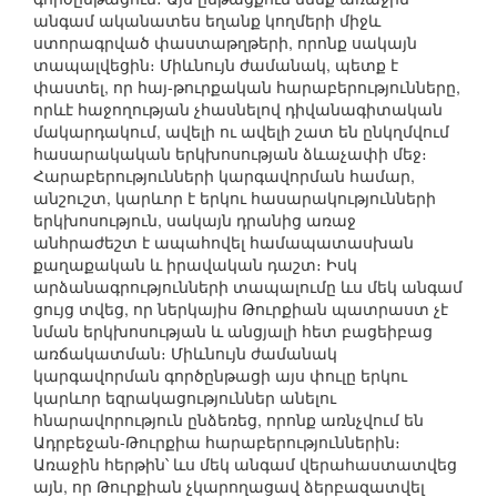
անգամ ականատես եղանք կողմերի միջև
ստորագրված փաստաթղթերի, որոնք սակայն
տապալվեցին։ Միևնույն ժամանակ, պետք է
փաստել, որ հայ-թուրքական հարաբերությունները,
որևէ հաջողության չհասնելով դիվանագիտական
մակարդակում, ավելի ու ավելի շատ են ընկղմվում
հասարակական երկխոսության ձևաչափի մեջ։
Հարաբերությունների կարգավորման համար,
անշուշտ, կարևոր է երկու հասարակությունների
երկխոսություն, սակայն դրանից առաջ
անհրաժեշտ է ապահովել համապատասխան
քաղաքական և իրավական դաշտ։ Իսկ
արձանագրությունների տապալումը ևս մեկ անգամ
ցույց տվեց, որ ներկայիս Թուրքիան պատրաստ չէ
նման երկխոսության և անցյալի հետ բացեիբաց
առճակատման։ Միևնույն ժամանակ
կարգավորման գործընթացի այս փուլը երկու
կարևոր եզրակացություններ անելու
հնարավորություն ընձեռեց, որոնք առնչվում են
Ադրբեջան-Թուրքիա հարաբերություններին։
Առաջին հերթին՝ ևս մեկ անգամ վերահաստատվեց
այն, որ Թուրքիան չկարողացավ ձերբազատվել