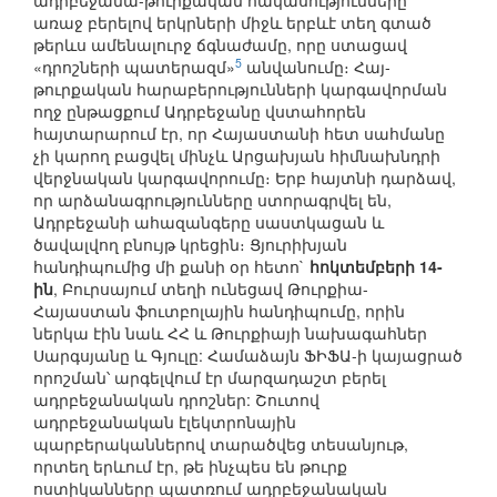
ադրբեջանա-թուրքական հակասությունները՝
առաջ բերելով երկրների միջև երբևէ տեղ գտած
թերևս ամենալուրջ ճգնաժամը, որը ստացավ
5
«դրոշների պատերազմ»
անվանումը։ Հայ-
թուրքական հարաբերությունների կարգավորման
ողջ ընթացքում Ադրբեջանը վստահորեն
հայտարարում էր, որ Հայաստանի հետ սահմանը
չի կարող բացվել մինչև Արցախյան հիմնախնդրի
վերջնական կարգավորումը։ Երբ հայտնի դարձավ,
որ արձանագրությունները ստորագրվել են,
Ադրբեջանի ահազանգերը սաստկացան և
ծավալվող բնույթ կրեցին։ Ցյուրիխյան
հանդիպումից մի քանի օր հետո`
հոկտեմբերի 14-
ին
, Բուրսայում տեղի ունեցավ Թուրքիա-
Հայաստան ֆուտբոլային հանդիպումը, որին
ներկա էին նաև ՀՀ և Թուրքիայի նախագահներ
Սարգսյանը և Գյուլը: Համաձայն ՖԻՖԱ-ի կայացրած
որոշման՝ արգելվում էր մարզադաշտ բերել
ադրբեջանական դրոշներ: Շուտով
ադրբեջանական էլեկտրոնային
պարբերականներով տարածվեց տեսանյութ,
որտեղ երևում էր, թե ինչպես են թուրք
ոստիկանները պատռում ադրբեջանական