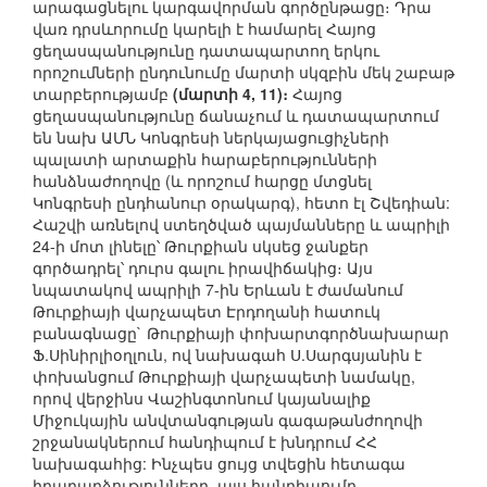
արագացնելու կարգավորման գործընթացը։ Դրա
վառ դրսևորումը կարելի է համարել Հայոց
ցեղասպանությունը դատապարտող երկու
որոշումների ընդունումը մարտի սկզբին մեկ շաբաթ
տարբերությամբ
(մարտի 4, 11)։
Հայոց
ցեղասպանությունը ճանաչում և դատապարտում
են նախ ԱՄՆ Կոնգրեսի ներկայացուցիչների
պալատի արտաքին հարաբերությունների
հանձնաժողովը (և որոշում հարցը մտցնել
Կոնգրեսի ընդհանուր օրակարգ), հետո էլ Շվեդիան:
Հաշվի առնելով ստեղծված պայմանները և ապրիլի
24-ի մոտ լինելը՝ Թուրքիան սկսեց ջանքեր
գործադրել՝ դուրս գալու իրավիճակից։ Այս
նպատակով ապրիլի 7-ին Երևան է ժամանում
Թուրքիայի վարչապետ Էրդողանի հատուկ
բանագնացը` Թուրքիայի փոխարտգործնախարար
Ֆ.Սինիրլիօղլուն, ով նախագահ Ս.Սարգսյանին է
փոխանցում Թուրքիայի վարչապետի նամակը,
որով վերջինս Վաշինգտոնում կայանալիք
Միջուկային անվտանգության գագաթանժողովի
շրջանակներում հանդիպում է խնդրում ՀՀ
նախագահից: Ինչպես ցույց տվեցին հետագա
իրադարձությունները, այս հանդիպումը