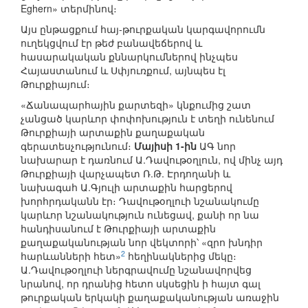
Eghern» տերմինով։
Այս ընթացքում հայ-թուրքական կարգավորումն
ուղեկցվում էր թեժ բանավեճերով և
հասարակական քննարկումներով ինչպես
Հայաստանում և Սփյուռքում, այնպես էլ
Թուրքիայում։
«Ճանապարհային քարտեզի» կնքումից շատ
չանցած կարևոր փոփոխություն է տեղի ունենում
Թուրքիայի արտաքին քաղաքական
գերատեսչությունում։
Մայիսի 1-ին
ԱԳ նոր
նախարար է դառնում Ա.Դավութօղլուն, ով մինչ այդ
Թուրքիայի վարչապետ Ռ.Թ. Էրդողանի և
նախագահ Ա.Գյուլի արտաքին հարցերով
խորհրդականն էր։ Դավութօղլուի նշանակումը
կարևոր նշանակություն ունեցավ, քանի որ նա
հանդիսանում է Թուրքիայի արտաքին
քաղաքականության նոր վեկտորի՝ «զրո խնդիր
2
հարևանների հետ»
հեղինակներից մեկը։
Ա.Դավութօղլուի ներգրավումը նշանավորվեց
նրանով, որ դրանից հետո սկսեցին ի հայտ գալ
թուրքական երկակի քաղաքականության առաջին