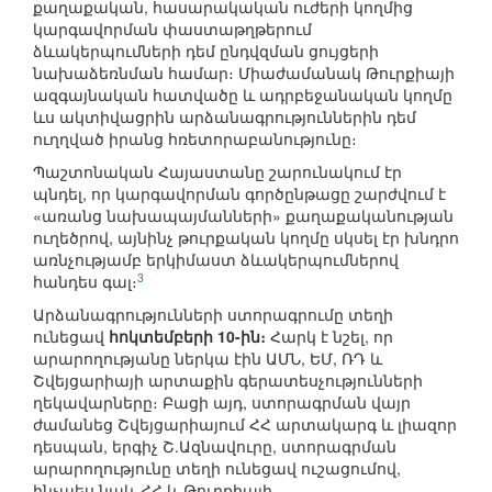
քաղաքական, հասարակական ուժերի կողմից
կարգավորման փաստաթղթերում
ձևակերպումների դեմ ընդվզման ցույցերի
նախաձեռնման համար։ Միաժամանակ Թուրքիայի
ազգայնական հատվածը և ադրբեջանական կողմը
ևս ակտիվացրին արձանագրություններին դեմ
ուղղված իրանց հռետորաբանությունը։
Պաշտոնական Հայաստանը շարունակում էր
պնդել, որ կարգավորման գործընթացը շարժվում է
«առանց նախապայմանների» քաղաքականության
ուղեծրով, այնինչ թուրքական կողմը սկսել էր խնդրո
առնչությամբ երկիմաստ ձևակերպումներով
3
հանդես գալ։
Արձանագրությունների ստորագրումը տեղի
ունեցավ
հոկտեմբերի 10-ին։
Հարկ է նշել, որ
արարողությանը ներկա էին ԱՄՆ, ԵՄ, ՌԴ և
Շվեյցարիայի արտաքին գերատեսչությունների
ղեկավարները։ Բացի այդ, ստորագրման վայր
ժամանեց Շվեյցարիայում ՀՀ արտակարգ և լիազոր
դեսպան, երգիչ Շ.Ազնավուրը, ստորագրման
արարողությունը տեղի ունեցավ ուշացումով,
ինչպես նաև ՀՀ և Թուրքիայի