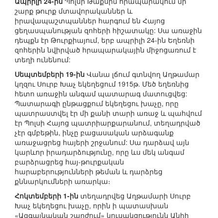
Ապրիլի 24-ին
Պոլսի Թաքսիմ հրապարակում մի
շարք թուրք մտավորականներ և
իրավապաշտպաններ հարգում են Հայոց
ցեղասպանության զոհերի հիշատակը: Սա առաջին
դեպքն էր Թուրքիայում, երբ ապրիլի 24-ին Եղեռնի
զոհերին նվիրված հրապարակային միջոցառում է
տեղի ունենում:
Սեպտեմբերի 19-ին
Վանա լճում գտնվող Աղթամար
կղզու Սուրբ Խաչ եկեղեցում 1915թ. Մեծ եղեռնից
հետո առաջին անգամ պատարագ մատուցվեց:
Պատարագի ընթացքում եկեղեցու խաչը, որը
պատրաստվել էր մի քանի տարի առաջ և պահվում
էր Պոլսի Հայոց պատրիարքարանում, տեղադրված
չէր գմբեթին, ինչը բացասական արձագանք
առաջացրեց հայերի շրջանում: Սա դարձավ այն
կարևոր իրադարձությունը, որը ևս մեկ անգամ
բարձրացրեց հայ-թուրքական
հարաբերությունների թեման և դարձրեց
քննարկումների առարկա։
Հոկտեմբերի 1-ին
տեղադրվեց Աղթամարի Սուրբ
Խաչ եկեղեցու խաչը, որին ի պատասխան
«Ազգայնական շարժում» կուսակցությունն Անիի