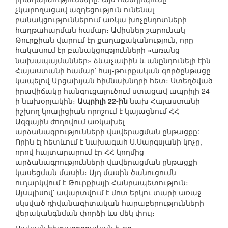
չկարողացավ ազդեցություն ունենալ
բանակցություններում առկա խոչընդոտների
հաղթահարման համար։ Ամիսներ շարունակ
Թուրքիան վարում էր քաղաքականություն, որը
հակասում էր բանակցությունների «առանց
նախապայմաններ» ձևաչափին և անընդունելի էին
Հայաստանի համար՝ հայ-թուրքական գործընթացը
կապելով Արցախյան հիմնախնդրի հետ։ Ստեղծված
իրավիճակը հանգուցալուծում ստացավ ապրիլի 24-
ի նախօրյակին։
Ապրիլի 22-ին
նախ Հայաստանի
իշխող կոալիցիան որոշում է կայացնում ՀՀ
Ազգային ժողովում առկախել
արձանագրությունների վավերացման ընթացքը:
Որին էլ հետևում է նախագահ Ս.Սարգսյանի կոչը,
որով հայտարարում էր ՀՀ կողմից
արձանագրությունների վավերացման ընթացքի
կասեցման մասին։ Այդ մասին ծանուցումն
ուղարկվում է Թուրքիայի Հանրապետություն։
Այսպիսով՝ ավարտվում է մոտ երկու տարի առաջ
սկսված դիվանագիտական հարաբերությունների
վերականգնման փորձի ևս մեկ փուլ։