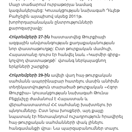
Մայր տաճարում ուրբաթօրյա նամազ
կազմակերպեց: Կուսակցության նախագահ Դևլեթ
Բահչելին այսպիսով սկսեց 2011թ.
խորհրդարանական ընտրությունների
քարոզարշավը:
Հոկտեմբերի 27-ին
հաստատվեց Թուրքիայի
ազգային անվտանգության քաղաքականության
նոր փաստաթուղթը: Ըստ թուրքական մամուլի,
Հայաստանը դուրս էր հանվել նաև «Կարմիր գիրք»
կոչվող փաստաթղթի` վտանգ ներկայացնող
երկրների շարքից։
Հոկտեմբերի 29-ին
ավելի վաղ հայ-թուրքական
սահմանն ապօրինաբար հատելու մասին անհիմն
տեղեկատվություն տարածած թուրքական «Հզոր
Թուրքիա» կուսակցության նախագահ Թունա
Բեքլևիչը ժամանում է Հայաստան և
վերահաստատում ՀՀ սահմանը խախտելու իր
պնդումները։ Ըստ նրա խոսքերի, այդ քայլը
նպատակ էր հետապնդում ուշադրություն հրավիրել
հայ-թուրքական սահմանների փակ լինելու
հանգամանքի վրա։ Նա պարզաբանումներ տալու