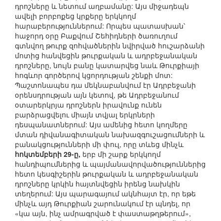
դրոշները և նետում աղբամանը: Այս միջադեպն
ավելի բորբոքեց կրքերը երկկողմ
հարաբերություններում: Որպես պատասխան՝
հաջորդ օրը Բաքվում Շեհիդների ծառուղում
գտնվող թուրք զոհվածներին նվիրված հուշարձանի
մոտից հանվեցին թուրքական և ադրբեջանական
դրոշները, նույն բանը կատարվեց նաև Թուրքիայի
հոգևոր գործերով կցորդության շենքի մոտ:
Պաշտոնապես դա մեկնաբանվում էր Ադրբեջանի
օրենսդրության այն կետով, թե Ադրբեջանում
օտարերկրյա դրոշներն իրավունք ունեն
բարձրացվելու միայն տվյալ երկրների
դեսպանատներում: Այս ամենից հետո կողմերը
մտան դիվանագիտական նախազգուշացումների և
բանակցությունների մի փուլ, որը տևեց մինչև
հոկտեմբերի 29-ը,
երբ մի շարք երկկողմ
հանդիպումներից և պայմանավորվածություններից
հետո կեսգիշերին թուրքական և ադրբեջանական
դրոշները կրկին հայտնվեցին իրենց նախկին
տեղերում: Այս պարագայում ակնհայտ էր, որ եթե
մինչև այդ Թուրքիան շարունակում էր պնդել, որ
«կա այն, ինչ ամրագրված է փաստաթղթերում»,