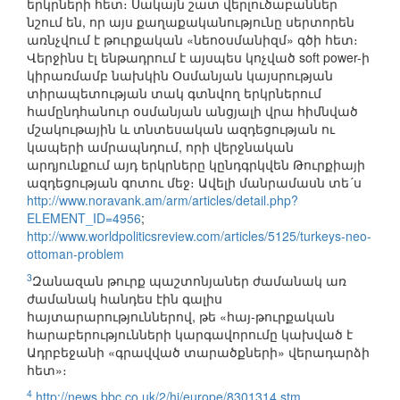
երկրների հետ։ Սակայն շատ վերլուծաբաններ
նշում են, որ այս քաղաքականությունը սերտորեն
առնչվում է թուրքական «նեոօսմանիզմ» գծի հետ։
Վերջինս էլ ենթադրում է այսպես կոչված soft power-ի
կիրառմամբ նախկին Օսմանյան կայսրության
տիրապետության տակ գտնվող երկրներում
համընդհանուր օսմանյան անցյալի վրա հիմնված
մշակութային և տնտեսական ազդեցության ու
կապերի ամրապնդում, որի վերջնական
արդյունքում այդ երկրները կընդգրկվեն Թուրքիայի
ազդեցության գոտու մեջ։ Ավելի մանրամասն տե´ս
http://www.noravank.am/arm/articles/detail.php?
ELEMENT_ID=4956
;
http://www.worldpoliticsreview.com/articles/5125/turkeys-neo-
ottoman-problem
3
Զանազան թուրք պաշտոնյաներ ժամանակ առ
ժամանակ հանդես էին գալիս
հայտարարություններով, թե «հայ-թուրքական
հարաբերությունների կարգավորումը կախված է
Ադրբեջանի «գրավված տարածքների» վերադարձի
հետ»։
4
http://news.bbc.co.uk/2/hi/europe/8301314.stm