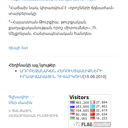
5
Հաճախ նաև կիրառվում է «դրոշների ճգնաժամ»
տարբերակը։
6
«Հայաստան-Թուրքիա. թուրքական
քաղաքականության որոշ միտումներ», Ռ.
Մելքոնյան, Հանրապետական հանդես։
դեպի ետ
Հեղինակի այլ նյութեր
ԱԴՐԲԵՋԱՆԱԿԱՆ ՀԵՌՈՒՍՏԱԱԼԻՔՆԵՐԻ
ԻՐԱՎԻՃԱԿԱՅԻՆ ԴԻՏԱՐԿՈԻՄ
[15.06.2010]
Գլխավոր
⋅
Մեր մասին
© ՑԱՆՑԱՅԻՆ
ՀԵՏԱԶՈՏԱԿԱՆ ԻՆՍՏԻՏՈՒՏ