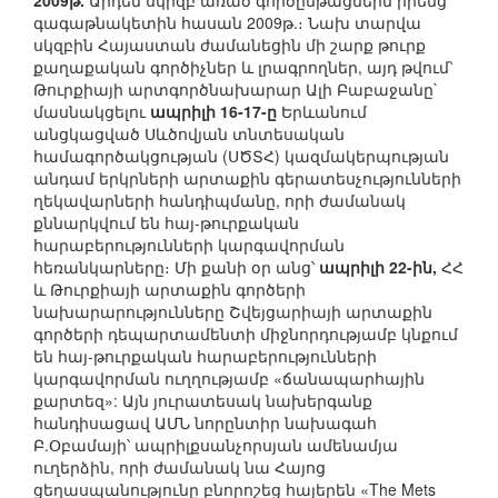
2009թ.
Արդեն սկիզբ առած գործընթացներն իրենց
գագաթնակետին հասան 2009թ.։ Նախ տարվա
սկզբին Հայաստան ժամանեցին մի շարք թուրք
քաղաքական գործիչներ և լրագրողներ, այդ թվում՝
Թուրքիայի արտգործնախարար Ալի Բաբաջանը`
մասնակցելու
ապրիլի 16-17-ը
Երևանում
անցկացված Սևծովյան տնտեսական
համագործակցության (ՍԾՏՀ) կազմակերպության
անդամ երկրների արտաքին գերատեսչությունների
ղեկավարների հանդիպմանը, որի ժամանակ
քննարկվում են հայ-թուրքական
հարաբերությունների կարգավորման
հեռանկարները։ Մի քանի օր անց՝
ապրիլի 22-ին,
ՀՀ
և Թուրքիայի արտաքին գործերի
նախարարությունները Շվեյցարիայի արտաքին
գործերի դեպարտամենտի միջնորդությամբ կնքում
են հայ-թուրքական հարաբերությունների
կարգավորման ուղղությամբ «ճանապարհային
քարտեզ»: Այն յուրատեսակ նախերգանք
հանդիսացավ ԱՄՆ նորընտիր նախագահ
Բ.Օբամայի՝ ապրիլքսանչորսյան ամենամյա
ուղերձին, որի ժամանակ նա Հայոց
ցեղասպանությունը բնորոշեց հայերեն «The Mets