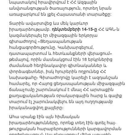
նպատակով հրավիրվում է ՀՀ Ազգային
անվտանգության ծառայություն, որտեղ նրան
առաջարկում են լքել Հայաստանի տարածքը:
Տարին ավարտվեց ևս մեկ կարևոր
իրադարձությամբ.
դեկտեմբերի 14-15-ը
ՀՀ ԱԳՆ-ն
կազմակերպել էր միջազգային երկօրյա
գիտաժողով «Ցեղասպանության
հանցագործությունը. Կանխարգելում,
դատապարտում և հետևանքների վերացում»
թեմայով, որին մասնակցում էին 18 երկրներից
ժամանած հեղինակավոր գիտնականներ և
փորձագետներ, իսկ հյուրերին ողջունեց ՀՀ
նախագահը։ Գիտաժողովը կարելի է ազդանշան
համարել, որ Հայոց ցեղասպանության միջազգային
ճանաչումը շարունակում է մնալ ՀՀ արտաքին
քաղաքականության օրակարգային հարց և գալիք
տարում էլ շարունակվելու են այդ ուղղությամբ
իրականացվող քայլերը։
Ահա սրանք էին այն հիմնական
իրադարձությունները, որոնք տեղ էին գտել հայ-
թուրքական հարաբերությունների կարգավորման
գործընթացում։ Այս ընթացքում մենք առաջին